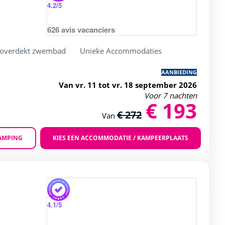
4.2
/5
626
avis vacanciers
 overdekt zwembad
Unieke Accommodaties
AANBIEDING
Van vr. 11 tot vr. 18 september 2026
Voor 7 nachten
€ 193
€ 272
Van
AMPING
KIES EEN ACCOMMODATIE / KAMPEERPLAATS
Zoom
ng of 4 / 5
4.1
/5