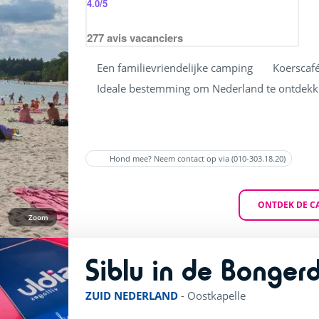
4.0
/5
277
avis vacanciers
Een familievriendelijke camping
Koerscafé
Ideale bestemming om Nederland te ontdek
Hond mee? Neem contact op via (010-303.18.20)
ONTDEK DE C
Zoom
Siblu in de Bonger
ZUID NEDERLAND
-
Oostkapelle