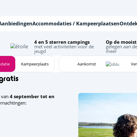
Aanbiedingen
Accommodaties / Kampeerplaatsen
Ontdek
e
4 en 5 sterren campings
Op de moois
met veel activiteiten voor de
gelegen aan de
jeugd
meer
datie
Kampeerplaats
gratis
f van
4 september tot en
ernachtingen: