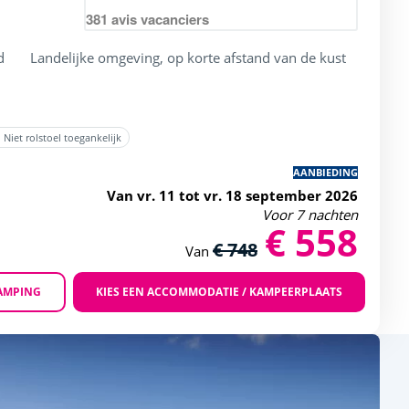
381
avis vacanciers
d
Landelijke omgeving, op korte afstand van de kust
Niet rolstoel toegankelijk
AANBIEDING
Van vr. 11 tot vr. 18 september 2026
Voor 7 nachten
€ 558
€ 748
Van
AMPING
KIES EEN ACCOMMODATIE / KAMPEERPLAATS
Zoom