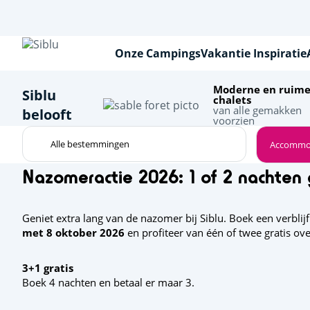
Overslaan
en
naar
de
Onze Campings
Vakantie Inspiratie
inhoud
gaan
Moderne en ruim
Siblu
chalets
van alle gemakken
belooft
voorzien
Accommo
Nazomeractie 2026: 1 of 2 nachten 
Geniet extra lang van de nazomer bij Siblu. Boek een verblij
met 8 oktober 2026
en profiteer van één of twee gratis ov
3+1 gratis
Boek 4 nachten en betaal er maar 3.