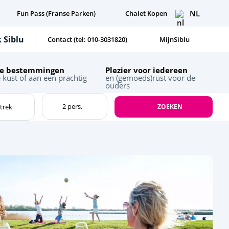
NL
Fun Pass (Franse Parken)
Chalet Kopen
 Siblu
Contact (tel: 010-3031820)
MijnSiblu
te bestemmingen
Plezier voor iedereen
 kust of aan een prachtig
en (gemoeds)rust voor de
ouders
ZOEKEN