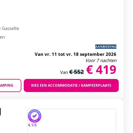
 Gasselte
ken
AANBIEDING
Van vr. 11 tot vr. 18 september 2026
Voor 7 nachten
€ 419
€ 552
Van
AMPING
KIES EEN ACCOMMODATIE / KAMPEERPLAATS
Zoom
d
rating of 4 / 5
4.1
/5