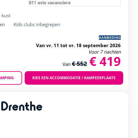
811
avis vacanciers
 kust
ken
Kids clubs inbegrepen
AANBIEDING
Van vr. 11 tot vr. 18 september 2026
Voor 7 nachten
€ 419
€ 552
Van
AMPING
KIES EEN ACCOMMODATIE / KAMPEERPLAATS
Zoom
 Drenthe
rating of 4 / 5