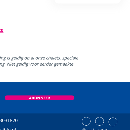
20
g is geldig op al onze chalets, speciale
g. Niet geldig voor eerder gemaakte
ABONNEER
 3031820
siblu.nl