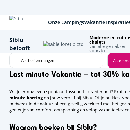
Overslaan
en
naar
de
Onze Campings
Vakantie Inspiratie
inhoud
gaan
Moderne en ruim
Siblu
chalets
van alle gemakken
belooft
voorzien
Accommo
Last minute Vakantie – tot 30% ko
Wil je er nog even spontaan tussenuit in Nederland? Profite
minute korting
op jouw verblijf bij Siblu. Of je nu kiest v
midweek in de natuur of een gezellig weekend met het gezi
geniet je van comfort, ontspanning en volop vakantieplezier.
Waarom boeken bij Siblu?