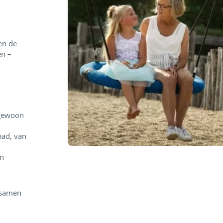
en de
en –
 gewoon
bad, van
en
e samen