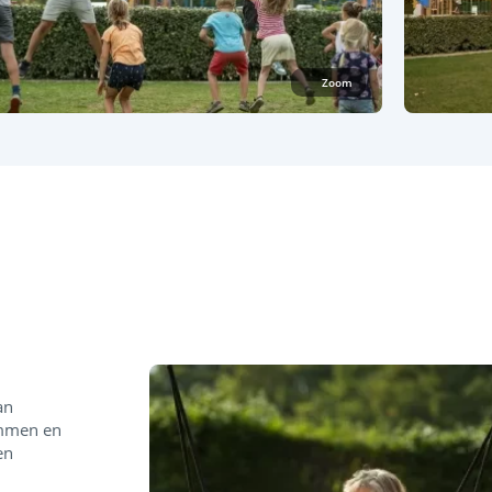
Zoom
an
immen en
en