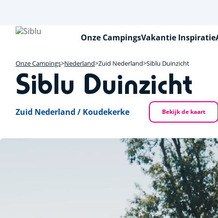
Overslaan
en
naar
de
Onze Campings
Vakantie Inspiratie
inhoud
gaan
Onze Campings
Nederland
Zuid Nederland
Siblu Duinzicht
Siblu Duinzicht
Zuid Nederland / Koudekerke
Bekijk de kaart