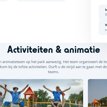
I
D
V
e
Activiteiten & animatie
en animatieteam op het park aanwezig. Het team organiseert de leuk
m bij de tofste activiteiten. Durft u de strijd aan te gaan met d
teams.