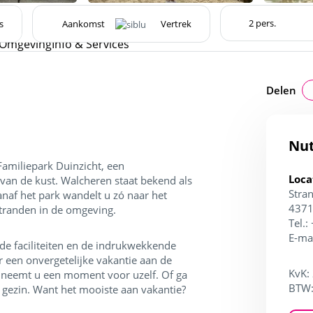
s
Omgeving
Info & Services
Delen
Nut
Familiepark Duinzicht, een
Loca
van de kust. Walcheren staat bekend als
Stra
naf het park wandelt u zó naar het
4371
stranden in de omgeving.
Tel.:
E-ma
de faciliteiten en de indrukwekkende
r een onvergetelijke vakantie aan de
KvK:
, neemt u een moment voor uzelf. Of ga
BTW
e gezin. Want het mooiste aan vakantie?