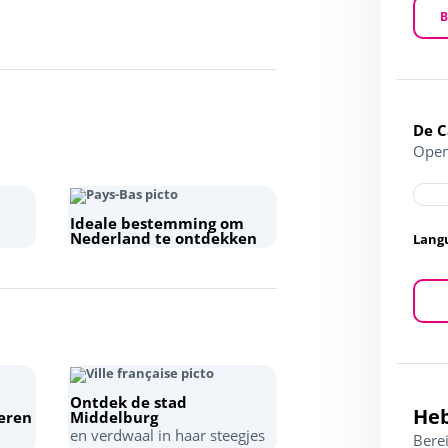
B
De 
Open
Ideale bestemming om
Nederland te ontdekken
Lang
Ontdek de stad
Heb
eren
Middelburg
en verdwaal in haar steegjes
Berei