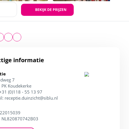
BEKIJK DE PRIJZEN
tige informatie
tie
ndweg 7
 PK Koudekerke
 +31 (0)118 - 55 13 97
il:
receptie.duinzicht@siblu.nl
 22015039
: NL820870742B03