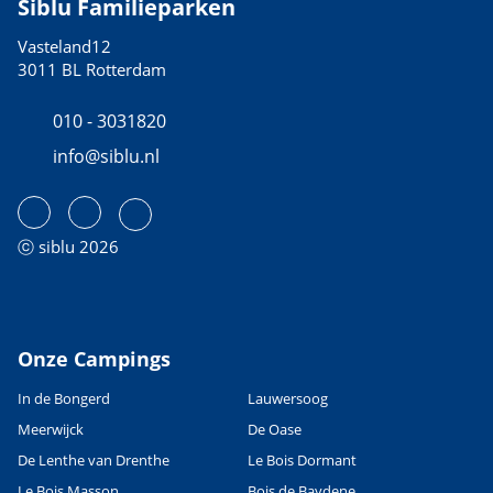
Siblu Familieparken
Vasteland12
3011 BL Rotterdam
010 - 3031820
info@siblu.nl
ⓒ siblu 2026
Onze Campings
In de Bongerd
Lauwersoog
Meerwijck
De Oase
De Lenthe van Drenthe
Le Bois Dormant
Le Bois Masson
Bois de Baydene