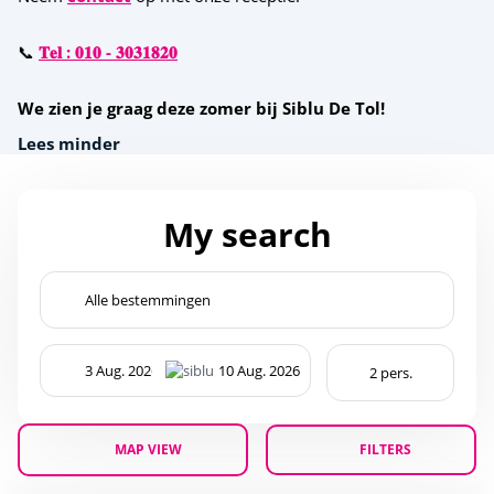
📞
𝐓𝐞𝐥 : 𝟎𝟏𝟎 - 𝟑𝟎𝟑𝟏𝟖𝟐𝟎
We zien je graag deze zomer bij Siblu De Tol!
Lees minder
My search
MAP VIEW
FILTERS