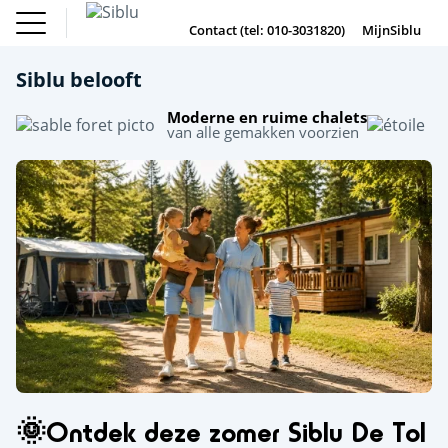
Overslaan
Fun Pass
Chalet
Zoeken
Filter
(Franse
Kopen
s
sl
en
Contact (tel: 010-3031820)
MijnSiblu
DE
FR
IE
EN
Parken)
naar
Onze Campings
Fun Pass (Franse Parken)
de
Siblu belooft
Vakantie Inspiratie
inhoud
Aanbiedingen
gaan
Chalet Kopen
Moderne en ruime chalets
4
Accommodaties / Kampeerplaatsen
van alle gemakken voorzien
m
Accommodatie
Kampeerplaats
Ontdek Siblu
DE
FR
IE
EN
ZOEKEN
🌞Ontdek deze zomer Siblu De Tol