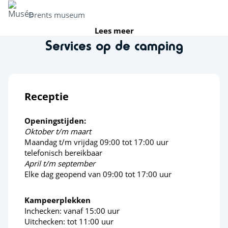
Drents museum
Lees meer
Services op de camping
Jan Kruis museum
Attractieparken
Receptie
Drouwenerzand
Openingstijden:
Activiteiten in de natuur
Oktober t/m maart
Maandag t/m vrijdag 09:00 tot 17:00 uur
telefonisch bereikbaar
Fiets en wandelroutes
April t/m september
Elke dag geopend van 09:00 tot 17:00 uur
Boomkroonpad Borger
Kampeerplekken
Sportactiviteiten
Inchecken: vanaf 15:00 uur
Uitchecken: tot 11:00 uur
Fietsroutes