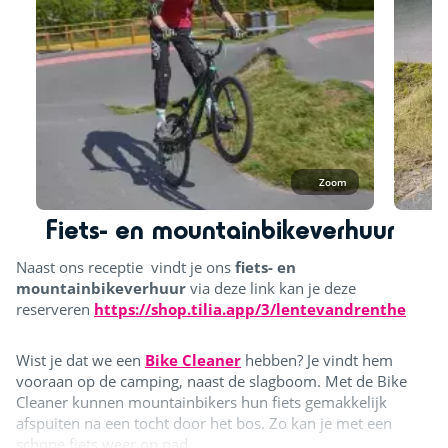
Zoom
Fiets- en mountainbikeverhuur
Naast ons receptie vindt je ons
fiets- en
mountainbikeverhuur
via deze link kan je deze
reserveren
https://shop.tilia.app/3/lentevandrenthe
Wist je dat we een
Bike Cleaner
hebben? Je vindt hem
vooraan op de camping, naast de slagboom. Met de Bike
Cleaner kunnen mountainbikers hun fiets gemakkelijk
afspuiten na een tocht door het bos. Zo kan je met een
schone fiets weer op pad.