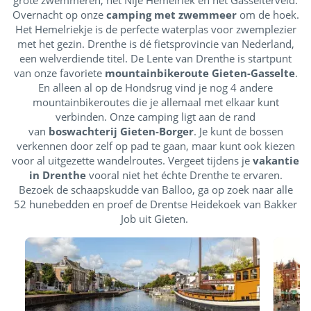
grote zwemmeren; het Nije Hemelriek en het Gasselterveld.
Overnacht op onze
camping met zwemmeer
om de hoek.
Het Hemelriekje is de perfecte waterplas voor zwemplezier
met het gezin. Drenthe is dé fietsprovincie van Nederland,
een welverdiende titel. De Lente van Drenthe is startpunt
van onze favoriete
mountainbikeroute Gieten-Gasselte
.
En alleen al op de Hondsrug vind je nog 4 andere
mountainbikeroutes die je allemaal met elkaar kunt
verbinden. Onze camping ligt aan de rand
van
boswachterij Gieten-Borger
. Je kunt de bossen
verkennen door zelf op pad te gaan, maar kunt ook kiezen
voor al uitgezette wandelroutes. Vergeet tijdens je
vakantie
in Drenthe
vooral niet het échte Drenthe te ervaren.
Bezoek de schaapskudde van Balloo, ga op zoek naar alle
52 hunebedden en proef de Drentse Heidekoek van Bakker
Job uit Gieten.