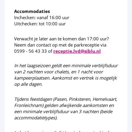
Fietsverhuur
Accommodaties
Inchecken: vanaf 16:00 uur
Kano
Uitchecken: tot 10:00 uur
Activiteiten in de omgeving
Verwacht je later aan te komen dan 17:00 uur?
Neem dan contact op met de parkreceptie via
0599 - 56 43 33 of
receptie.lvd@siblu.nl
Borger (stad)
Emmen (stad)
In het laagseizoen geldt een minimale verblijfsduur
van 2 nachten voor chalets, en 1 nacht voor
Zuidlaren (dorp)
kampeerplaatsen. Aankomst en vertrek is mogelijk
op alle dagen.
Tijdens feestdagen (Pasen, Pinksteren, Hemelvaart,
Fronleichnam) gelden afwijkende aankomsten en
een minimale verblijfsduur van 3 nachten (beide
accommodatietypes).