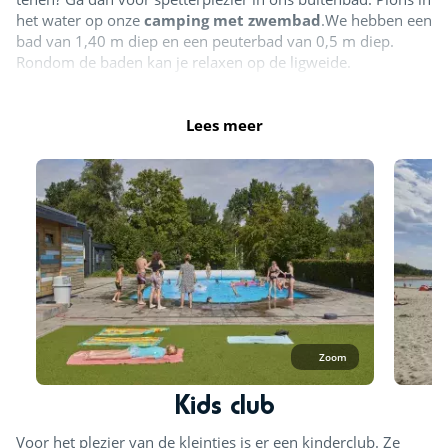
het water op onze
camping met zwembad
.We hebben een
bad van 1,40 m diep en een peuterbad van 0,5 m diep.
Rondom de baden kan je relaxen op de ligweide.
Het zwembad is geopend van
half mei t/m begin
Lees meer
september
, afhankelijk van de weersomstandigheden.
Buitenzwembad
Strand
Zoom
Kids club
Voor het plezier van de kleintjes is er een kinderclub. Ze