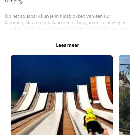
camping.
Op het aquapark kun je in tijdsblokken van een uur
klimmen, klauteren, balanceren of hoog in de lucht vliegen
vanaf de blob. Uitgespetterd? Maak de vetste tricks op op de
trampolines met Bigairbag of drink een smoothie op het
terras met waanzinnig uitzicht op het aquapark en de
Lees meer
schansen.
Heb je een verblijf geboekt met aankomst in juli of augustus
en verblijf je minimaal 7 nachten? Dan krijg je gratis toegang
tot DX Adventurepark. Verblijf je korter dan 7 nachten of
buiten de maanden juli en augustus? Dan kun je tegen een
gereduceerd tarief gebruikmaken van de faciliteiten van DX
Adventurepark.
De openingstijden van het DX Adventurepark kun je vinden
op hun
website
.
DX Adventurepark