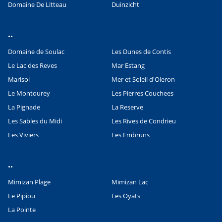
Domaine De Litteau
Duinzicht
..
Domaine de Soulac
Les Dunes de Contis
Leaflet
|
©
OpenStreetMap
contributors, Points © 2012 LINZ
Le Lac des Reves
Mar Estang
Marisol
Mer et Soleil d'Oleron
Le Montourey
Les Pierres Couchees
La Pignade
La Reserve
Les Sables du Midi
Les Rives de Condrieu
Les Viviers
Les Embruns
..
Mimizan Plage
Mimizan Lac
Le Pipiou
Les Oyats
La Pointe