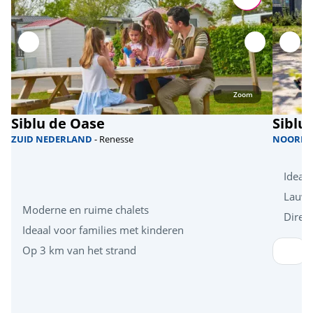
Zoom
Siblu de Oase
Siblu
ZUID NEDERLAND
- Renesse
NOORD 
Ideaa
Lauw
Moderne en ruime chalets
Direct
Ideaal voor families met kinderen
Op 3 km van het strand