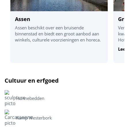
Assen
Gro
Assen beschikt over een bruisende
Verbo
binnenstad en biedt een groot aanbod aan
kwali
winkels, culturele voorzieningen en horeca.
Hofje
Lees
Cultuur en erfgoed
Hunnebedden
Kamp Westerbork