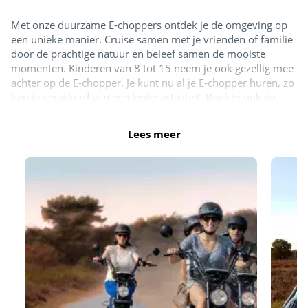
Met onze duurzame E-choppers ontdek je de omgeving op
een unieke manier. Cruise samen met je vrienden of familie
door de prachtige natuur en beleef samen de mooiste
momenten. Kinderen van 8 tot 15 neem je ook gezellig mee
achter op de E-chopper. Je kunt nu al je E-chopper huren, zo
ben je verzekerd van een leuke activiteit. Boek je ook de
glimlach garantie erbij? Dan kun je volledig kosteloos je E-
chopper rit verzetten of het nou komt door het slechte weer
Lees meer
of veranderde plannen. Ook heb je met onze glimlach
garantie geen eigen risico op per ongeluk opgelopen schade.
Zo kun je zorgeloos op pad en genieten van dit avontuur.
Boek nu direct:
https://eurowheelz.eu/nl/locaties/siblu-
de-lente-van-drenthe/
E-Choppers