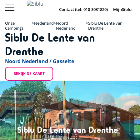
Overslaan
Fun Pass
Chalet
(Franse
Kopen
en
Contact (tel: 010-3031820)
MijnSiblu
DE
FR
IE
EN
Parken)
naar
Onze Campings
Fun Pass (Franse Parken)
de
Onze
Nederland
Noord
Siblu De Lente van
Vakantie Inspiratie
+
inhoud
Campings
Nederland
Drenthe
Aanbiedingen
Siblu De Lente van
gaan
Chalet Kopen
−
Accommodaties / Kampeerplaatsen
Ontdek Siblu
Drenthe
DE
FR
IE
EN
Noord Nederland / Gasselte
BEKIJK DE KAART
Siblu De Lente van Drenthe
DX Adventure Park