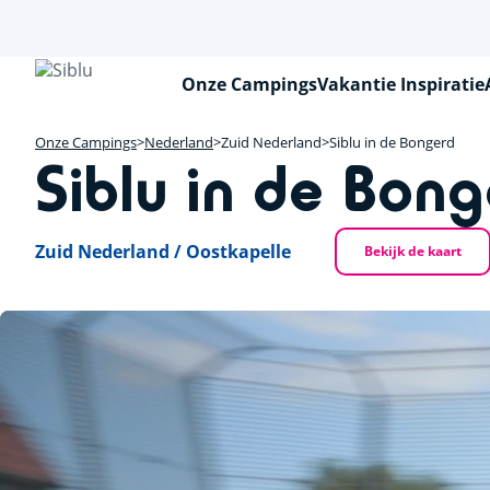
Overslaan
en
naar
de
Onze Campings
Vakantie Inspiratie
inhoud
gaan
Onze Campings
Nederland
Zuid Nederland
Siblu in de Bongerd
Siblu in de Bong
Zuid Nederland / Oostkapelle
Bekijk de kaart