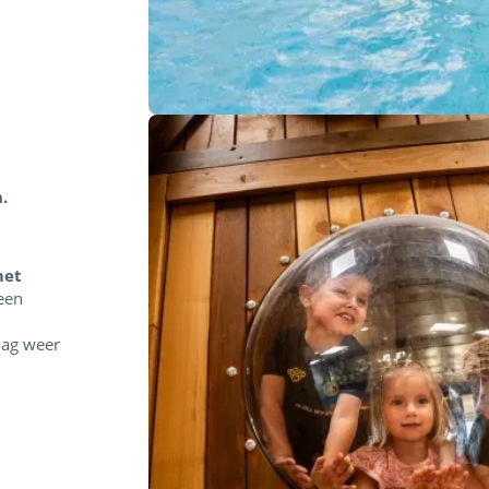
.
met
een
dag weer