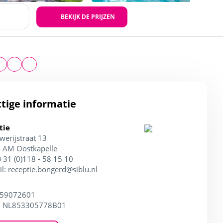
BEKIJK DE PRIJZEN
tige informatie
tie
werijstraat 13
 AM Oostkapelle
 +31 (0)118 - 58 15 10
il:
receptie.bongerd@siblu.nl
 59072601
: NL853305778B01