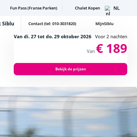
NL
Fun Pass (Franse Parken)
Chalet Kopen
 Siblu
Contact (tel: 010-3031820)
MijnSiblu
Van di. 27 tot do. 29 oktober 2026
Voor 2 nachten
€ 189
Van
Bekijk de prijzen