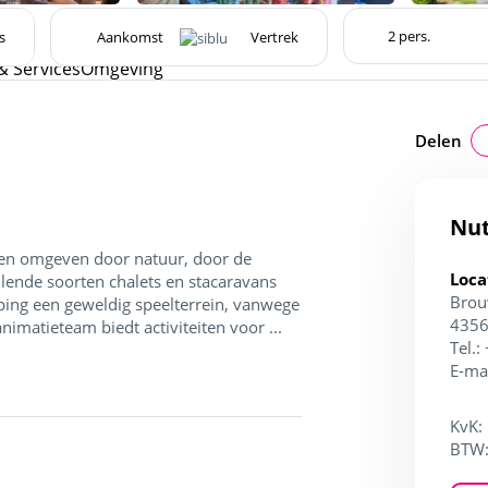
s
& Services
Omgeving
Delen
Nut
 en omgeven door natuur, door de
Loca
lende soorten chalets en stacaravans
Brou
ping een geweldig speelterrein, vanwege
4356
imatieteam biedt activiteiten voor ...
Tel.:
E-ma
KvK:
BTW