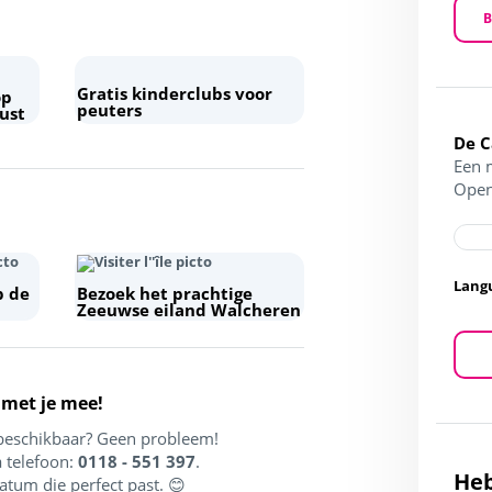
B
Gratis kinderclubs voor
op
peuters
ust
De 
Een 
Open
Lang
p de
Bezoek het prachtige
Zeeuwse eiland Walcheren
 met je mee!
beschikbaar? Geen probleem!
 telefoon:
0118 - 551 397
.
Heb
tum die perfect past. 😊