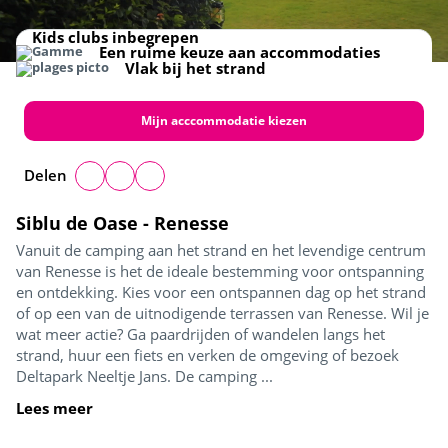
Kids club
Activiteiten
Receptie
Chalets
Speeltuin
Voor de hele familie
Kids clubs inbegrepen
Een ruime keuze aan accommodaties
Vlak bij het strand
Mijn acccommodatie kiezen
Delen
Siblu de Oase - Renesse
Vanuit de camping aan het strand en het levendige centrum
van Renesse is het de ideale bestemming voor ontspanning
en ontdekking. Kies voor een ontspannen dag op het strand
of op een van de uitnodigende terrassen van Renesse. Wil je
wat meer actie? Ga paardrijden of wandelen langs het
strand, huur een fiets en verken de omgeving of bezoek
Deltapark Neeltje Jans. De camping ...
Lees meer