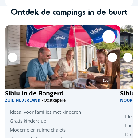
Ontdek de campings in de buurt
Zoom
Siblu in de Bongerd
Siblu
ZUID NEDERLAND
- Oostkapelle
NOORD 
Ideaal voor families met kinderen
Ideaa
Gratis kinderclub
Lauw
Moderne en ruime chalets
Direct