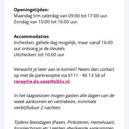
Paardensportcentrum
Openingstijden:
Maandag t/m zaterdag van 09:00 tot 17:00 uur.
Wandelen
Zondag van 10:00 tot 16:00 uur.
Fiets en wandelroutes
Accommodaties
Activiteiten in de omgeving
Inchecken: gehele dag mogelijk, maar vanaf 16:00
uur ontvang je de sleutels
Uitchecken: tot 10:00 uur
Subtropisch zwemparadijs in Goes
<38km
Mini Mundi kinderpark
<38km
Verwacht je later aan te komen? Neem dan contact
op met de parkreceptie via 0111 - 46 13 58 of
receptie.de.oase@siblu.nl
.
Cultuur en erfgoed
In het laagseizoen mogen gasten alle dagen van de
Deltapark Neeltje Jans
<15km
week aankomen en vertrekken, minimale
verblijfsduur 2 nachten.
Zeehonden opvang Stellendam
<25km
Tijdens feestdagen (Pasen, Pinksteren, Hemelvaart,
Fronleichnam etc.) gelden afwijkende aankomsten