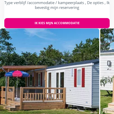
Type verblijf /accommodatie / kampeerplaats , De opties , Ik
bevestig mijn reservering
IK KIES MIJN ACCOMMODATIE