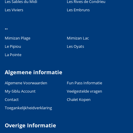
Les Sables du Midi
Les Rives de Condrieu
Les Viviers
Les Embruns
Leaflet
|
©
OpenStreetMap
contributors, Points © 2012 LINZ
..
Mimizan Plage
Mimizan Lac
Le Pipiou
Les Oyats
La Pointe
Algemene informatie
Algemene Voorwaarden
Fun Pass Informatie
My-Siblu Account
Veelgestelde vragen
Contact
Chalet Kopen
Toegankelijkheidverklaring
Overige Informatie