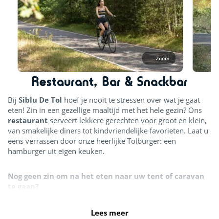
Zoom
Restaurant, Bar & Snackbar
Bij
Siblu De Tol
hoef je nooit te stressen over wat je gaat
eten! Zin in een gezellige maaltijd met het hele gezin? Ons
restaurant
serveert lekkere gerechten voor groot en klein,
van smakelijke diners tot kindvriendelijke favorieten.
Laat u
eens verrassen door onze heerlijke Tolburger: een
hamburger uit eigen keuken.
Nog geen zin om na het eten naar uw tent of caravan
te gaan?
Blijf na afloop lekker hangen in onze bar (Taveerne). Naast
Lees meer