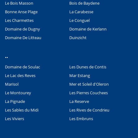
Le Bois Masson
Bois de Baydene
Bonne Anse Plage
La Carabesse
Les Charmettes
Le Conguel
Domaine de Dugny
Domaine de Kerlann
Domaine De Litteau
Duinzicht
..
Domaine de Soulac
Les Dunes de Contis
Le Lac des Reves
Mar Estang
Marisol
Mer et Soleil d'Oleron
Leaflet
|
©
OpenStreetMap
contributors, Points © 2012 LINZ
Le Montourey
Les Pierres Couchees
La Pignade
La Reserve
Les Sables du Midi
Les Rives de Condrieu
Les Viviers
Les Embruns
..