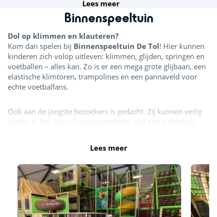
Lees meer
Binnenspeeltuin
Dol op klimmen en klauteren?
Kom dan spelen bij
Binnenspeeltuin De Tol
! Hier kunnen
kinderen zich volop uitleven: klimmen, glijden, springen en
voetballen – alles kan. Zo is er een mega grote glijbaan, een
elastische klimtoren, trampolines en een pannaveld voor
echte voetbalfans.
Ook aan de jongste bezoekers is gedacht. Zij kunnen veilig
spelen in het speciale peutergedeelte met een ballenbak,
softplay-elementen en een klein glijbaantje.
Lees meer
Ook voor ouders een fijne plek
Binnenspeeltuin De Tol biedt gratis wifi. Ouders en
begeleiders hebben gratis toegang tot het speelparadijs. In
de ruime zitgelegenheid, direct naast de horeca, kun je
ontspannen genieten van een hapje en een drankje terwijl
de kinderen spelen.