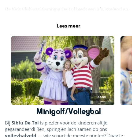
De Kids Club van Camping De Tol biedt een afwisselend en
gezellig recreatieprogramma voor zowel jongere als oudere
kinderen. Voor iedereen is er iets leuks te doen. Zo spelen
Lees meer
we de gekste spelletjes, maken we de mooiste
knutselwerken en zorgen we elke dag voor nieuwe
verrassingen.
Ook voor sportieve kinderen is er volop actie: voetballen,
midgetgolfen of een potje tafeltennis – alles kan.
Bekijk het actuele activiteitenprogramma via onderstaande
link:
www.recrahub.nl/tol
Zoom
Minigolf/Volleybal
Bij
Siblu De Tol
is plezier voor de kinderen altijd
gegarandeerd! Ren, spring en lach samen op ons
volleybalveld
— wie scoort de meeste punten? Daag je