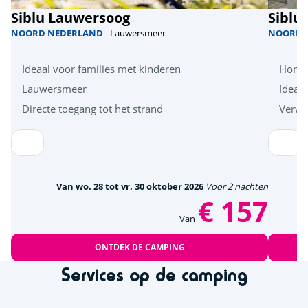
Siblu Lauwersoog
Siblu
NOORD NEDERLAND
- Lauwersmeer
NOORD 
Ideaal voor families met kinderen
Honde
Lauwersmeer
Ideaa
Directe toegang tot het strand
Verw
Van wo. 28 tot vr. 30 oktober 2026
Voor 2 nachten
€ 157
Van
ONTDEK DE CAMPING
Services op de camping