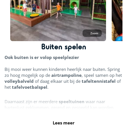
Toegang en abonnementen
Voor het gebruik van de binnenspeeltuin geldt een betaalde
entree. Campinggasten kunnen gebruikmaken van
voordelige weekkaarten vanaf €18,- per week. Ook zijn er
dagtickets beschikbaar vanaf €7,50. Meer informatie over
Zoom
abonnementen en tarieven is verkrijgbaar bij de receptie.
Buiten spelen
Voor meer informatie over openingsdagen en -tijden kun je
Ook buiten is er volop speelplezier
kijken op de website van de
binnenspeeltuin
.
Bij mooi weer kunnen kinderen heerlijk naar buiten. Spring
zo hoog mogelijk op de
airtrampoline
, speel samen op het
volleybalveld
of daag elkaar uit bij de
tafeltennistafel
of
het
tafelvoetbalspel
.
Daarnaast zijn er meerdere
speeltuinen
waar naar
hartenlust geklommen, gerend en gespeeld kan worden.
Lees meer