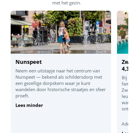
met het gezin.
Nunspeet
Zwe
4,3 
Neem een uitstapje naar het centrum van
Nunspeet — bekend als schildersdorp met
Bij S
een gezellige dorpskern waar je kunt
famil
wandelen door historische straatjes en sfeer
Zwem
proeft.
leuk!
water
Lees minder
onts
Adres