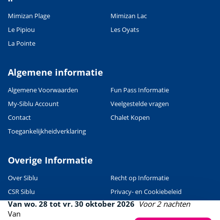
Mimizan Plage
Mimizan Lac
Le Pipiou
Les Oyats
La Pointe
Algemene informatie
Algemene Voorwaarden
Fun Pass Informatie
My-Siblu Account
Veelgestelde vragen
Contact
Chalet Kopen
Toegankelijkheidverklaring
Overige Informatie
Over Siblu
Recht op Informatie
CSR Siblu
Privacy- en Cookiebeleid
Van wo. 28 tot vr. 30 oktober 2026
Voor 2 nachten
Voorwaarden gebruik Website
KvK en BTW informatie
Van