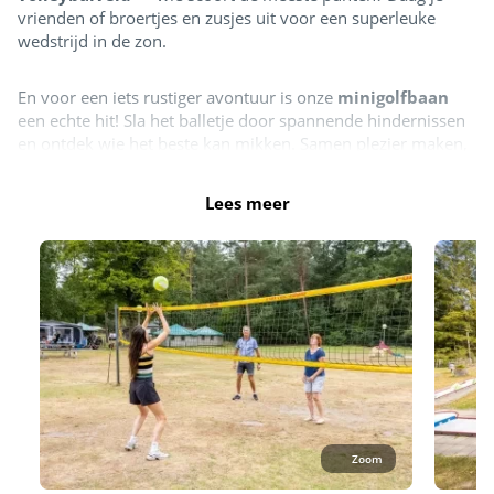
vrienden of broertjes en zusjes uit voor een superleuke
wedstrijd in de zon.
En voor een iets rustiger avontuur is onze
minigolfbaan
een echte hit! Sla het balletje door spannende hindernissen
en ontdek wie het beste kan mikken. Samen plezier maken,
lachen en een beetje uitdaging beleven — dat is wat
vakantie bij Siblu De Tol zo speciaal maakt!
Lees meer
Zoom