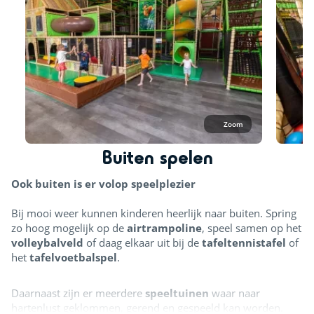
ontspannen genieten van een hapje en een drankje terwijl
de kinderen spelen.
Toegang en abonnementen
Voor het gebruik van de binnenspeeltuin geldt een betaalde
entree. Campinggasten kunnen gebruikmaken van
voordelige weekkaarten vanaf €18,- per week. Ook zijn er
dagtickets beschikbaar vanaf €7,50. Meer informatie over
Zoom
abonnementen en tarieven is verkrijgbaar bij de receptie.
Buiten spelen
Voor meer informatie over openingsdagen en -tijden kun je
Ook buiten is er volop speelplezier
kijken op de website van de
binnenspeeltuin
.
Bij mooi weer kunnen kinderen heerlijk naar buiten. Spring
zo hoog mogelijk op de
airtrampoline
, speel samen op het
volleybalveld
of daag elkaar uit bij de
tafeltennistafel
of
het
tafelvoetbalspel
.
Daarnaast zijn er meerdere
speeltuinen
waar naar
hartenlust geklommen, gerend en gespeeld kan worden.