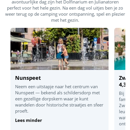
avontuurlijke dag zijn het Dolfinarium en Julianatoren
perfect voor het hele gezin. Na een dag vol uitjes ben je zo
weer terug op de camping voor ontspanning, spel en plezier
met het gezin.
Nunspeet
Zwe
4,3 
Neem een uitstapje naar het centrum van
Nunspeet — bekend als schildersdorp met
Bij S
een gezellige dorpskern waar je kunt
famil
wandelen door historische straatjes en sfeer
Zwem
proeft.
leuk!
water
Lees minder
onts