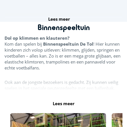
Lees meer
Binnenspeeltuin
Dol op klimmen en klauteren?
Kom dan spelen bij
Binnenspeeltuin De Tol
! Hier kunnen
kinderen zich volop uitleven: klimmen, glijden, springen en
voetballen – alles kan. Zo is er een mega grote glijbaan, een
elastische klimtoren, trampolines en een pannaveld voor
echte voetbalfans.
Ook aan de jongste bezoekers is gedacht. Zij kunnen veilig
spelen in het speciale peutergedeelte met een ballenbak,
softplay-elementen en een klein glijbaantje.
Lees meer
Ook voor ouders een fijne plek
Binnenspeeltuin De Tol biedt gratis wifi. Ouders en
begeleiders hebben gratis toegang tot het speelparadijs. In
de ruime zitgelegenheid, direct naast de horeca, kun je