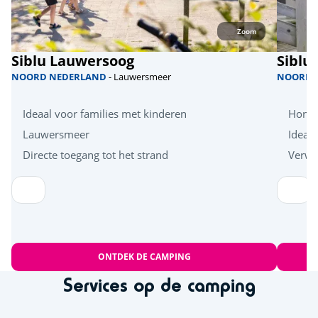
Zoom
Siblu Lauwersoog
Siblu
NOORD NEDERLAND
- Lauwersmeer
NOORD 
Ideaal voor families met kinderen
Honde
Lauwersmeer
Ideaa
Directe toegang tot het strand
Verw
ONTDEK DE CAMPING
Services op de camping