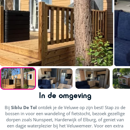
In de omgeving
Bij
Siblu De Tol
ontdek je de Veluwe op zijn best! Stap zo de
bossen in voor een wandeling of fietstocht, bezoek gezellige
dorpen zoals Nunspeet, Harderwijk of Elburg, of geniet van
een dagje waterplezier bij het Veluwemeer. Voor een extra