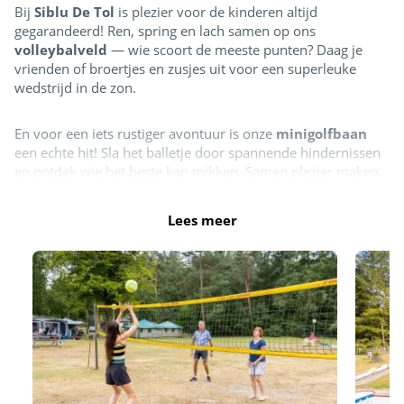
Bij
Siblu De Tol
is plezier voor de kinderen altijd
gegarandeerd! Ren, spring en lach samen op ons
volleybalveld
— wie scoort de meeste punten? Daag je
vrienden of broertjes en zusjes uit voor een superleuke
wedstrijd in de zon.
En voor een iets rustiger avontuur is onze
minigolfbaan
een echte hit! Sla het balletje door spannende hindernissen
en ontdek wie het beste kan mikken. Samen plezier maken,
lachen en een beetje uitdaging beleven — dat is wat
vakantie bij Siblu De Tol zo speciaal maakt!
Lees meer