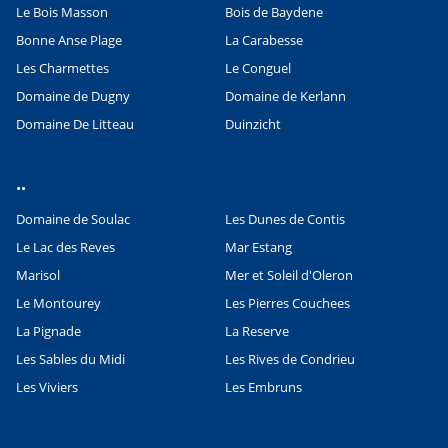
Le Bois Masson
Bois de Baydene
Bonne Anse Plage
La Carabesse
Les Charmettes
Le Conguel
Domaine de Dugny
Domaine de Kerlann
Domaine De Litteau
Duinzicht
..
Domaine de Soulac
Les Dunes de Contis
Le Lac des Reves
Mar Estang
Marisol
Mer et Soleil d'Oleron
Leaflet
|
©
OpenStreetMap
contributors, Points © 2012 LINZ
Le Montourey
Les Pierres Couchees
La Pignade
La Reserve
Les Sables du Midi
Les Rives de Condrieu
Les Viviers
Les Embruns
..