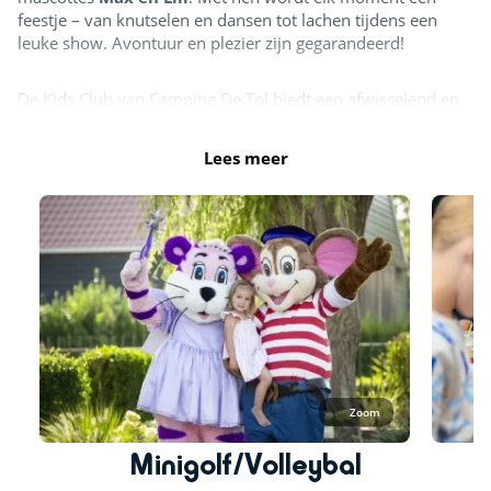
feestje – van knutselen en dansen tot lachen tijdens een
leuke show. Avontuur en plezier zijn gegarandeerd!
De Kids Club van Camping De Tol biedt een afwisselend en
gezellig recreatieprogramma voor zowel jongere als oudere
kinderen. Voor iedereen is er iets leuks te doen. Zo spelen
Lees meer
we de gekste spelletjes, maken we de mooiste
knutselwerken en zorgen we elke dag voor nieuwe
verrassingen.
Ook voor sportieve kinderen is er volop actie: voetballen,
midgetgolfen of een potje tafeltennis – alles kan.
Bekijk het actuele activiteitenprogramma via onderstaande
link:
www.recrahub.nl/tol
Zoom
Minigolf/Volleybal