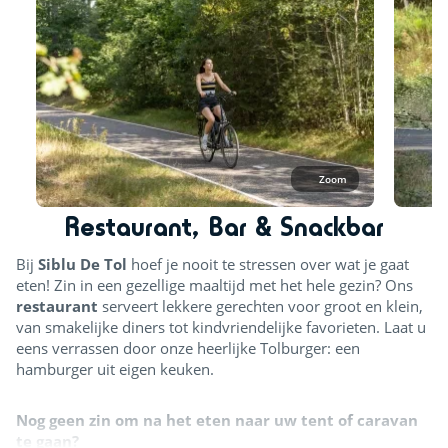
Zoom
Restaurant, Bar & Snackbar
Bij
Siblu De Tol
hoef je nooit te stressen over wat je gaat
eten! Zin in een gezellige maaltijd met het hele gezin? Ons
restaurant
serveert lekkere gerechten voor groot en klein,
van smakelijke diners tot kindvriendelijke favorieten.
Laat u
eens verrassen door onze heerlijke Tolburger: een
hamburger uit eigen keuken.
Nog geen zin om na het eten naar uw tent of caravan
te gaan?