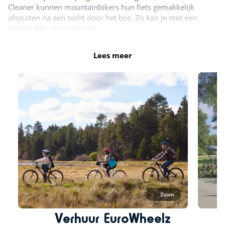
Cleaner kunnen mountainbikers hun fiets gemakkelijk
afspuiten na een tocht door het bos. Zo kan je met een
schone fiets weer op pad.
Fietsroutes
Lees meer
Zoom
Verhuur EuroWheelz