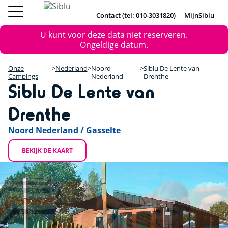
Overslaan
Fun Pass
Chalet
(Franse
Kopen
en
Contact (tel: 010-3031820)
MijnSiblu
DE
FR
IE
EN
Parken)
naar
Onze Campings
Foutmelding
Fun Pass (Franse Parken)
U kunt voor deze data niet reserveren.
de
Vakantie Inspiratie
+
Ongeldige datum.
inhoud
Aanbiedingen
gaan
Chalet Kopen
−
Accommodaties / Kampeerplaatsen
Onze
Nederland
Noord
Siblu De Lente van
Ontdek Siblu
Campings
Nederland
Drenthe
Siblu De Lente van
DE
FR
IE
EN
Drenthe
Noord Nederland / Gasselte
BEKIJK DE KAART