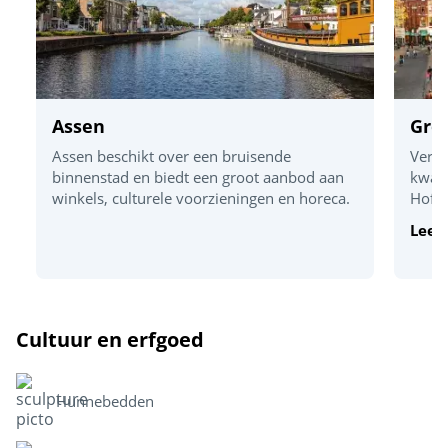
Assen
Gro
Assen beschikt over een bruisende
Verbo
binnenstad en biedt een groot aanbod aan
kwali
winkels, culturele voorzieningen en horeca.
Hofje
Lees
Cultuur en erfgoed
Hunnebedden