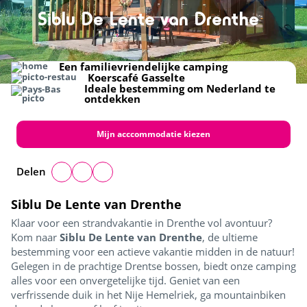
Siblu De Lente van Drenthe
DX Adventure Park
Strand
Zwembad
Kids boulderhal
Restaurant
Gezelligheid
Een familievriendelijke camping
Koerscafé Gasselte
Ideale bestemming om Nederland te
ontdekken
Mijn acccommodatie kiezen
Delen
Siblu De Lente van Drenthe
Klaar voor een strandvakantie in Drenthe vol avontuur?
Kom naar
Siblu De Lente van Drenthe
, de ultieme
bestemming voor een actieve vakantie midden in de natuur!
Gelegen in de prachtige Drentse bossen, biedt onze camping
alles voor een onvergetelijke tijd. Geniet van een
verfrissende duik in het Nije Hemelriek, ga mountainbiken