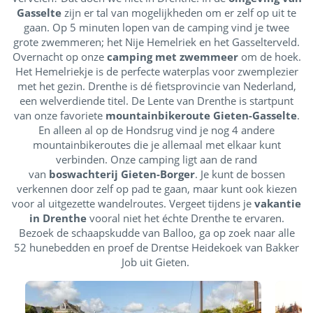
Gasselte
zijn er tal van mogelijkheden om er zelf op uit te
gaan. Op 5 minuten lopen van de camping vind je twee
grote zwemmeren; het Nije Hemelriek en het Gasselterveld.
Overnacht op onze
camping met zwemmeer
om de hoek.
Het Hemelriekje is de perfecte waterplas voor zwemplezier
met het gezin. Drenthe is dé fietsprovincie van Nederland,
een welverdiende titel. De Lente van Drenthe is startpunt
van onze favoriete
mountainbikeroute Gieten-Gasselte
.
En alleen al op de Hondsrug vind je nog 4 andere
mountainbikeroutes die je allemaal met elkaar kunt
verbinden. Onze camping ligt aan de rand
van
boswachterij Gieten-Borger
. Je kunt de bossen
verkennen door zelf op pad te gaan, maar kunt ook kiezen
voor al uitgezette wandelroutes. Vergeet tijdens je
vakantie
in Drenthe
vooral niet het échte Drenthe te ervaren.
Bezoek de schaapskudde van Balloo, ga op zoek naar alle
52 hunebedden en proef de Drentse Heidekoek van Bakker
Job uit Gieten.