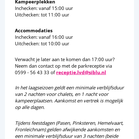
Kampeerplekken
Sportactiviteiten
Inchecken: vanaf 15:00 uur
Uitchecken: tot 11:00 uur
Fietsroutes
Fietsverhuur
Accommodaties
Inchecken: vanaf 16:00 uur
Kano
Uitchecken: tot 10:00 uur
Activiteiten in de omgeving
Verwacht je later aan te komen dan 17:00 uur?
Neem dan contact op met de parkreceptie via
0599 - 56 43 33 of
receptie.lvd@siblu.nl
Borger (stad)
Emmen (stad)
In het laagseizoen geldt een minimale verblijfsduur
van 2 nachten voor chalets, en 1 nacht voor
Zuidlaren (dorp)
kampeerplaatsen. Aankomst en vertrek is mogelijk
op alle dagen.
Tijdens feestdagen (Pasen, Pinksteren, Hemelvaart,
Fronleichnam) gelden afwijkende aankomsten en
een minimale verblijfsduur van 3 nachten (beide