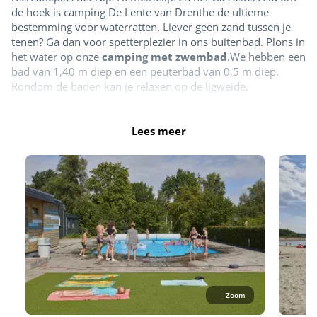
de hoek is camping De Lente van Drenthe de ultieme
bestemming voor waterratten. Liever geen zand tussen je
tenen? Ga dan voor spetterplezier in ons buitenbad. Plons in
het water op onze
camping met zwembad
.We hebben een
bad van 1,40 m diep en een peuterbad van 0,5 m diep.
Rondom de baden kan je relaxen op de ligweide.
Het zwembad is geopend van
half mei t/m begin
Lees meer
september
, afhankelijk van de weersomstandigheden.
Buitenzwembad
Strand
Zoom