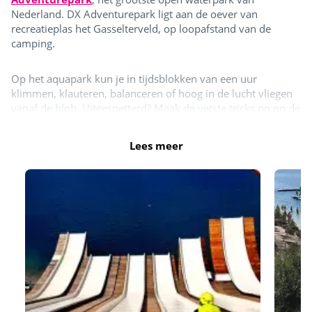
Nederland. DX Adventurepark ligt aan de oever van
recreatieplas het Gasselterveld, op loopafstand van de
camping.
Op het aquapark kun je in tijdsblokken van een uur
klimmen, klauteren, balanceren of hoog in de lucht vliegen
vanaf de blob. Uitgespetterd? Maak de vetste tricks op op de
trampolines met Bigairbag of drink een smoothie op het
terras met waanzinnig uitzicht op het aquapark en de
Lees meer
schansen.
Heb je een verblijf geboekt met aankomst in juli of augustus
en verblijf je minimaal 7 nachten? Dan krijg je gratis toegang
tot DX Adventurepark. Verblijf je korter dan 7 nachten of
buiten de maanden juli en augustus? Dan kun je tegen een
gereduceerd tarief gebruikmaken van de faciliteiten van DX
Adventurepark.
De openingstijden van het DX Adventurepark kun je vinden
op hun
website
.