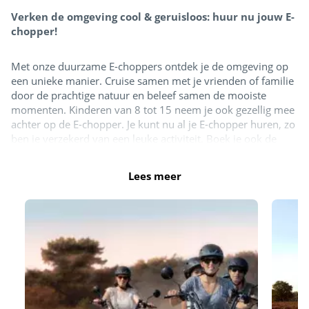
Verken de omgeving cool & geruisloos: huur nu jouw E-
chopper!
Met onze duurzame E-choppers ontdek je de omgeving op
een unieke manier. Cruise samen met je vrienden of familie
door de prachtige natuur en beleef samen de mooiste
momenten. Kinderen van 8 tot 15 neem je ook gezellig mee
achter op de E-chopper. Je kunt nu al je E-chopper huren, zo
ben je verzekerd van een leuke activiteit. Boek je ook de
glimlach garantie erbij? Dan kun je volledig kosteloos je E-
chopper rit verzetten of het nou komt door het slechte weer
Lees meer
of veranderde plannen. Ook heb je met onze glimlach
garantie geen eigen risico op per ongeluk opgelopen schade.
Zo kun je zorgeloos op pad en genieten van dit avontuur.
Boek nu direct:
https://eurowheelz.eu/nl/locaties/siblu-
de-lente-van-drenthe/
E-Choppers