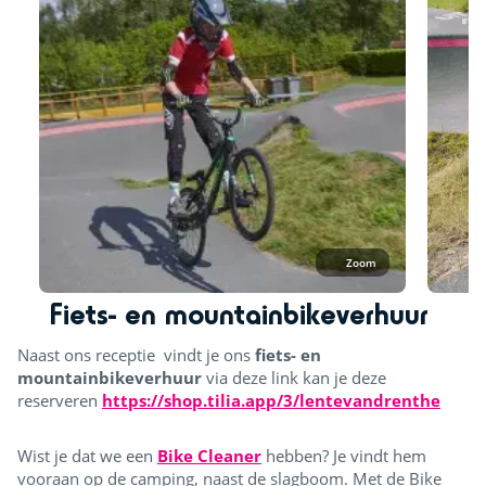
Zoom
Fiets- en mountainbikeverhuur
Naast ons receptie vindt je ons
fiets- en
mountainbikeverhuur
via deze link kan je deze
reserveren
https://shop.tilia.app/3/lentevandrenthe
Wist je dat we een
Bike Cleaner
hebben? Je vindt hem
vooraan op de camping, naast de slagboom. Met de Bike