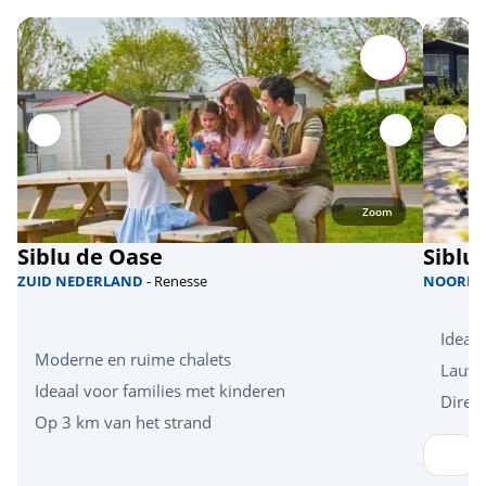
Zoom
Siblu de Oase
Siblu
ZUID NEDERLAND
- Renesse
NOORD 
Ideaa
Moderne en ruime chalets
Lauw
Ideaal voor families met kinderen
Direct
Op 3 km van het strand