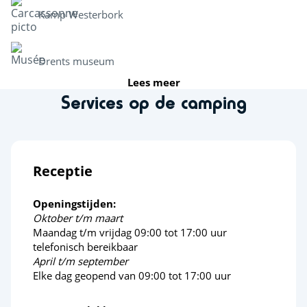
Kamp Westerbork
Drents museum
Lees meer
Services op de camping
Jan Kruis museum
Attractieparken
Receptie
Drouwenerzand
Openingstijden:
Activiteiten in de natuur
Oktober t/m maart
Maandag t/m vrijdag 09:00 tot 17:00 uur
telefonisch bereikbaar
Fiets en wandelroutes
April t/m september
Elke dag geopend van 09:00 tot 17:00 uur
Boomkroonpad Borger