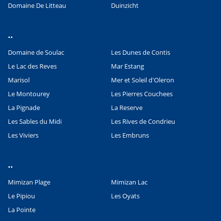
Domaine De Litteau
Duinzicht
..
Domaine de Soulac
Les Dunes de Contis
Leaflet
|
©
OpenStreetMap
contributors, Points © 2012 LINZ
Le Lac des Reves
Mar Estang
Marisol
Mer et Soleil d'Oleron
Le Montourey
Les Pierres Couchees
La Pignade
La Reserve
Les Sables du Midi
Les Rives de Condrieu
Les Viviers
Les Embruns
..
Mimizan Plage
Mimizan Lac
Le Pipiou
Les Oyats
La Pointe