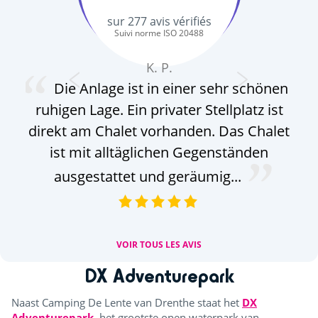
sur
277
avis vérifiés
Suivi norme ISO 20488
K. P.
Die Anlage ist in einer sehr schönen
ruhigen Lage. Ein privater Stellplatz ist
w
direkt am Chalet vorhanden. Das Chalet
ist mit alltäglichen Gegenständen
ausgestattet und geräumig...
VOIR TOUS LES AVIS
DX Adventurepark
Naast Camping De Lente van Drenthe staat het
DX
Adventurepark
, het grootste open waterpark van