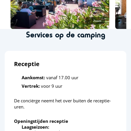
Outdoor Skate Park
<1km
Sportactiviteiten
Zoom
Services op de camping
Beachvolleybal
<1km
Klimmuur
<7km
Parachutespringen
<15km
Receptie
Paintbal
<7km
Aankomst:
vanaf 17.00 uur
Tennis
<3km
Vertrek:
voor 9 uur
Zweefvliegtuig
<15km
De conciërge neemt het over buiten de receptie-
Ontspanning en welzijn
uren.
Openingstijden receptie
Wellnessruimte
<1km
Laagseizoen: