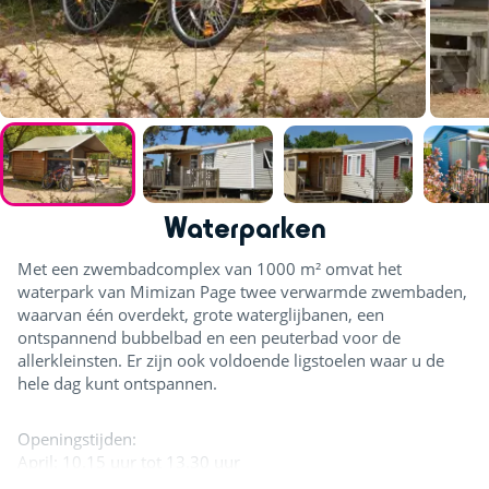
Waterparken
Met een zwembadcomplex van 1000 m² omvat het
waterpark van Mimizan Page twee verwarmde zwembaden,
waarvan één overdekt, grote waterglijbanen, een
ontspannend bubbelbad en een peuterbad voor de
allerkleinsten. Er zijn ook voldoende ligstoelen waar u de
hele dag kunt ontspannen.
Openingstijden:
April: 10.15 uur tot 13.30 uur
Mei, juni, september: 10.15 uur tot 13.00 uur en 14.30 uur