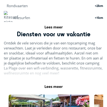
Rondvaarten
<2km
Kitesurfen
<1km
Lees meer
Paddle
<7km
Diensten voor uw vakantie
Surfen
<1km
Ontdek de vele services die je van een topcamping mag
verwachten. Laat je verleiden door ons restaurant, onze bar
Activiteiten in de natuur
en snackbar, ideaal voor afhaalmaaltijden. Aarzel niet om
ter plaatse je surfmateriaal en fietsen te huren. En om aan al
je dagelijkse behoeften te voldoen, beschikt onze camping
Fietsroutes
<1km
La Plage over een wifi-verbinding, wasserette, fitnessruimte,
Fietsverhuur
wellnessruimte en nog veel meer!
<1km
Midgetgolf
<1km
Lees meer
Vissen
<1km
Wandelen
<1km