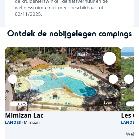
de kruidenierswinkel, de fietsverhuur en de
wellnessruimte niet meer beschikbaar tot
02/11/2025.
Ontdek de nabijgelegen campings
Zoom
3.7/5
3.8
Mimizan Lac
Les O
LANDES
- Mimizan
LANDES
Welln