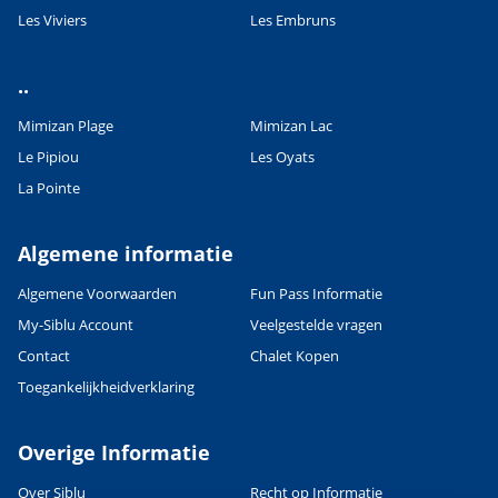
Les Viviers
Les Embruns
Leaflet
|
©
OpenStreetMap
contributors, Points © 2012 LINZ
..
Mimizan Plage
Mimizan Lac
Le Pipiou
Les Oyats
La Pointe
Algemene informatie
Algemene Voorwaarden
Fun Pass Informatie
My-Siblu Account
Veelgestelde vragen
Contact
Chalet Kopen
Toegankelijkheidverklaring
Overige Informatie
Over Siblu
Recht op Informatie