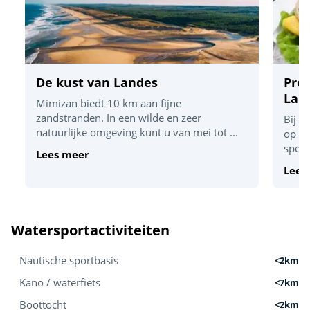
De kust van Landes
Proe
Lan
Mimizan biedt 10 km aan fijne
zandstranden. In een wilde en zeer
Bij u
natuurlijke omgeving kunt u van mei tot ...
op kr
specia
Lees meer
Lees
Watersportactiviteiten
Nautische sportbasis
<2km
Kano / waterfiets
<7km
Boottocht
<2km