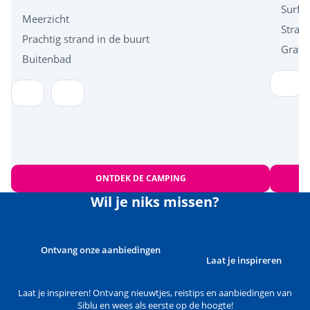
Surfsc
Meerzicht
Stran
Prachtig strand in de buurt
Grati
Buitenbad
ONTDEK DE CAMPING
Wil je niks missen?
Ontvang onze aanbiedingen
Laat je inspireren
Laat je inspireren! Ontvang nieuwtjes, reistips en aanbiedingen van
Siblu en wees als eerste op de hoogte!