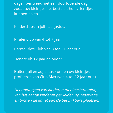
dagen per week met een doorlopende dag,
Shows
zodat uw kleintjes het beste uit hun vriendjes
kunnen halen.
Dag- en avondanimatie
Kinderclubs in juli - augustus:
Kindervoorstellingen
Interieur
Piratenclub van 4 tot 7 jaar
Live muziek
Barracuda's Club van 8 tot 11 jaar oud
Tienerclub 12 jaar en ouder
Buiten juli en augustus kunnen uw kleintjes
profiteren van Club Max (van 4 tot 12 jaar oud)!
Het ontvangen van kinderen met inachtneming
van het aantal kinderen per leider, op reservatie
en binnen de limiet van de beschikbare plaatsen.