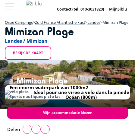
Overslaan
Fun Pass
Chalet
(Franse
Kopen
en
Contact (tel: 010-3031820)
MijnSiblu
DE
FR
IE
EN
Parken)
naar
Onze Campings
Fun Pass (Franse Parken)
de
Onze Campings
Zuid Franse Atlantische kust
Landes
Mimizan Plage
Vakantie Inspiratie
+
inhoud
Mimizan Plage
Aanbiedingen
gaan
Chalet Kopen
−
Accommodaties / Kampeerplaatsen
Landes / Mimizan
Ontdek Siblu
DE
FR
IE
EN
BEKIJK DE KAART
Mimizan Plage
Een enorm waterpark van 1000m2
Idéal pour une virée à vélo dans la pinède
Océan (800m)
Mijn acccommodatie kiezen
Delen