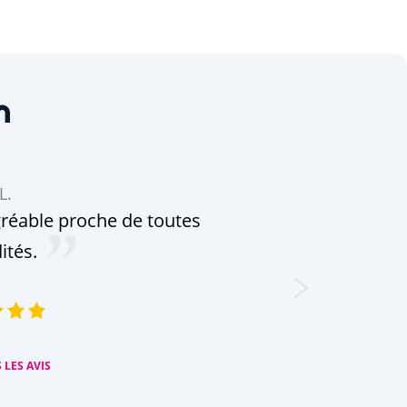
n
L.
réable proche de toutes
tés.
Leaflet
|
©
OpenStreetMap
contributors, Points © 2012 LINZ
 LES AVIS