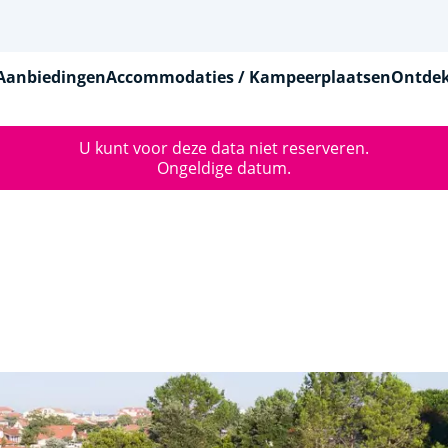
Aanbiedingen
Accommodaties / Kampeerplaatsen
Ontdek
U kunt voor deze data niet reserveren.
Ongeldige datum.