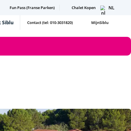
NL
Fun Pass (Franse Parken)
Chalet Kopen
 Siblu
Contact (tel: 010-3031820)
MijnSiblu