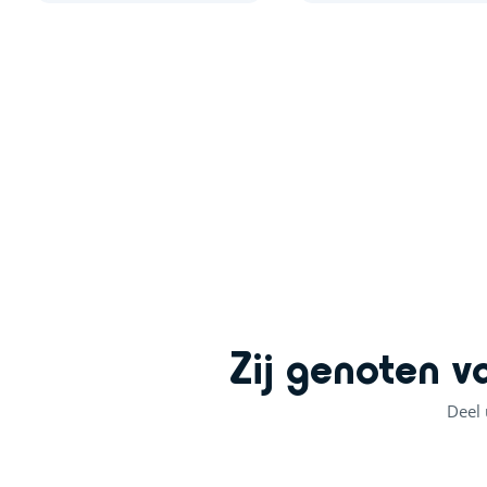
+
−
Zij genoten v
Deel