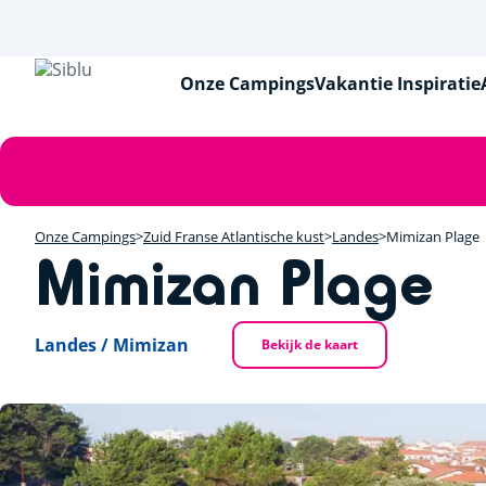
Overslaan
en
naar
de
Onze Campings
Vakantie Inspiratie
inhoud
gaan
Foutmelding
Onze Campings
Zuid Franse Atlantische kust
Landes
Mimizan Plage
Mimizan Plage
Landes / Mimizan
Bekijk de kaart