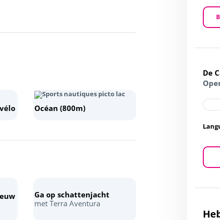
B
De 
Open
 vélo
Océan (800m)
Lang
Ga op schattenjacht
eeuw
met Terra Aventura
Heb