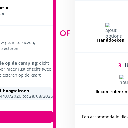
tie
co)
OF
Handdoeken
w gezin te kiezen,
electeren.
ie op de camping
; dicht
3.
I
oor meer rust of zelfs twee
electeren op de kaart.
et hoogseizoen
Ik controleer 
04/07/2026 tot 28/08/2026
Een accommodatie die 