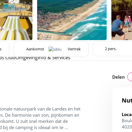
s
ds Club
Omgeving
Info & Services
Delen
Nut
gionale natuurpark van de Landes en het
Loca
es. De harmonie van zon, pijnbomen en
Boul
ankomt. U zult snel merken dat de
4020
bij de camping is ideaal om te ...