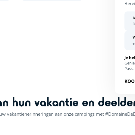
Berei
I
D
V
e
Je he
Genie
Pass.
KOO
an hun vakantie en deelde
 uw vakantieherinneringen aan onze campings met #DomaineDe