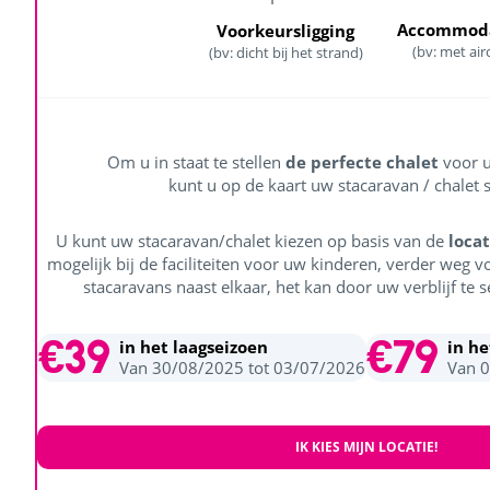
Accommoda
Voorkeursligging
(bv: met air
(bv: dicht bij het strand)
Om u in staat te stellen
de perfecte chalet
voor u
kunt u op de kaart uw stacaravan / chalet s
U kunt uw stacaravan/chalet kiezen op basis van de
locat
mogelijk bij de faciliteiten voor uw kinderen, verder weg v
stacaravans naast elkaar, het kan door uw verblijf te s
€39
€79
in het laagseizoen
in h
Van 30/08/2025 tot 03/07/2026
Van 
IK KIES MIJN LOCATIE!