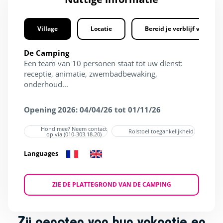
Village
Locatie
Bereid je verblijf voor
De Camping
Een team van 10 personen staat tot uw dienst:
receptie, animatie, zwembadbewaking,
onderhoud...
Opening 2026: 04/04/26 tot 01/11/26
Hond mee? Neem contact
Rolstoel toegankelijkheid
op via (010-303.18.20)
Languages
ZIE DE PLATTEGROND VAN DE CAMPING
Zij genoten van hun vakantie en