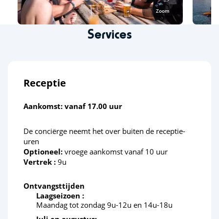
Strand op korte afstand
<5km
Zoom
Cultuur en erfgoed
Services
Oesterhutten
<6km
De baai van Arcachon en de Dune du
<70km
Pilat
Receptie
Aankomst: vanaf 17.00 uur
De conciërge neemt het over buiten de receptie-
uren
Optioneel:
vroege aankomst vanaf 10 uur
Vertrek :
9u
Ontvangsttijden
Laagseizoen :
Maandag tot zondag 9u-12u en 14u-18u