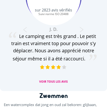
sur
2823
avis vérifiés
Suivi norme ISO 20488
J. D.
Le camping est très grand . Le petit
co
train est vraiment top pour pouvoir s'y
déplacer. Nous avons apprécié notre
pro
séjour même si il a été raccourci.
VOIR TOUS LES AVIS
Zwemmen
Een watercomplex dat jong en oud zal bekoren: glijbaan,