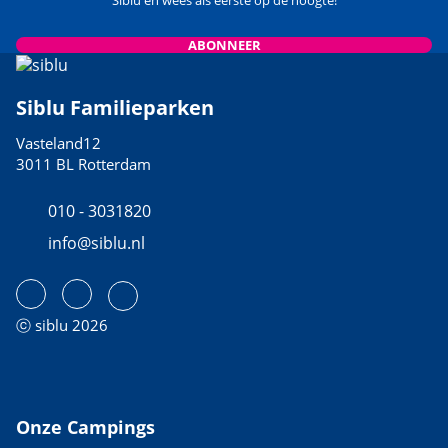
Siblu en wees als eerste op de hoogte!
ABONNEER
Siblu Familieparken
Vasteland12
3011 BL Rotterdam
010 - 3031820
info@siblu.nl
ⓒ siblu 2026
Onze Campings