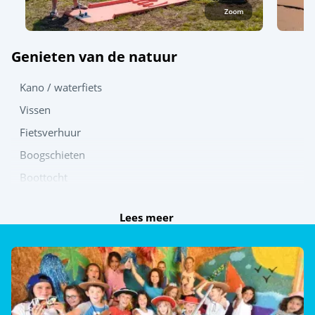
Zoom
Genieten van de natuur
Kano / waterfiets
Vissen
Fietsverhuur
Boogschieten
Boottocht
Ontdek
Lees meer
Boogschieten
Speel samen
Beachvolleybalveld