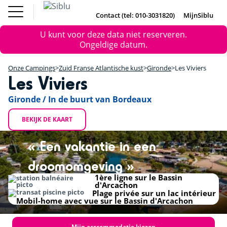
Overslaan
Fun Pass
Chalet
(Franse
Kopen
en
Contact (tel: 010-3031820)
MijnSiblu
DE
FR
IE
EN
Parken)
naar
Onze Campings
Foutmelding
Fun Pass (Franse Parken)
U kunt voor deze data niet reserveren.
de
Vakantie Inspiratie
+
Ongeldige datum.
inhoud
Aanbiedingen
gaan
Chalet Kopen
−
Accommodaties / Kampeerplaatsen
Onze Campings
Zuid Franse Atlantische kust
Gironde
Les Viviers
Ontdek Siblu
Les Viviers
DE
FR
IE
EN
Gironde / In de buurt van Bordeaux
BEKIJK DE KAART
« Een vakantie in een
droomomgeving »
1ère ligne sur le Bassin
d'Arcachon
Plage privée sur un lac intérieur
Mobil-home avec vue sur le Bassin d'Arcachon
Mijn acccommodatie kiezen