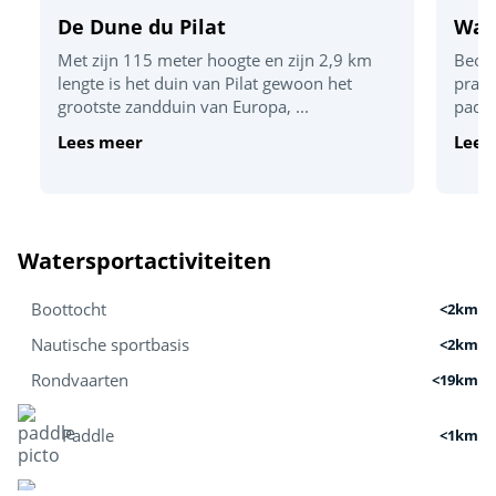
De Dune du Pilat
Wate
Met zijn 115 meter hoogte en zijn 2,9 km
Beoef
lengte is het duin van Pilat gewoon het
prach
grootste zandduin van Europa, ...
paddl
Lees meer
Lees
Watersportactiviteiten
Boottocht
<2km
Nautische sportbasis
<2km
Rondvaarten
<19km
Paddle
<1km