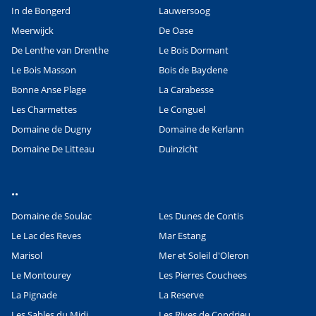
In de Bongerd
Lauwersoog
Meerwijck
De Oase
De Lenthe van Drenthe
Le Bois Dormant
Le Bois Masson
Bois de Baydene
Bonne Anse Plage
La Carabesse
Les Charmettes
Le Conguel
Domaine de Dugny
Domaine de Kerlann
Domaine De Litteau
Duinzicht
..
Domaine de Soulac
Les Dunes de Contis
Le Lac des Reves
Mar Estang
Marisol
Mer et Soleil d'Oleron
Le Montourey
Les Pierres Couchees
La Pignade
La Reserve
Les Sables du Midi
Les Rives de Condrieu