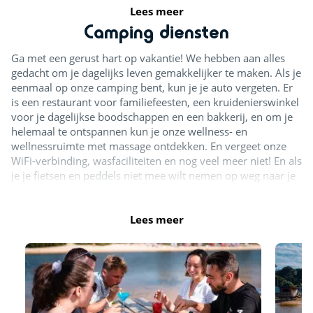
Surfen
<5km
Lees meer
Camping diensten
Kitesurfen
<5km
Ga met een gerust hart op vakantie! We hebben aan alles
Activiteiten in de natuur
gedacht om je dagelijks leven gemakkelijker te maken. Als je
eenmaal op onze camping bent, kun je je auto vergeten. Er
Klimmuur
is een restaurant voor familiefeesten, een kruidenierswinkel
<1km
voor je dagelijkse boodschappen en een bakkerij, en om je
Paardenstal
<3km
helemaal te ontspannen kun je onze wellness- en
wellnessruimte met massage ontdekken. En vergeet onze
Duiken
<5km
WiFi-verbinding, wasfaciliteiten en nog veel meer niet! En als
je je fietsen en peddels niet mee wilt nemen op weg naar je
Sportactiviteiten
vakantie, kun je ze direct bij ons huren. Onze partner voor
fiets-, surf- en peddelverhuur adviseert je graag!
Lees meer
Skatepark
<1km
Ontspanning
Wellnessruimte
<5km