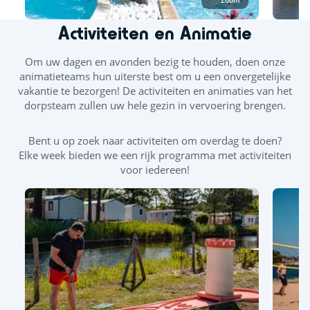
Zoom
Verwarmd binnenzwembad
Activiteiten en Animatie
Splashzone - Kinderspelletjes
Glijbaan
Peuterbad en spelletjes voor kinderen
Om uw dagen en avonden bezig te houden, doen onze
animatieteams hun uiterste best om u een onvergetelijke
Buitenzwembad
Privé strand
vakantie te bezorgen! De activiteiten en animaties van het
dorpsteam zullen uw hele gezin in vervoering brengen.
Bent u op zoek naar activiteiten om overdag te doen?
Elke week bieden we een rijk programma met activiteiten
voor iedereen!