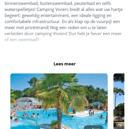
binnenzwembad, buitenzwembad, peuterbad en zelfs
waterspelletjes! Camping Viviers biedt al alles wat uw hartje
begeert: geweldig entertainment, een ideale ligging en
comfortabele infrastructuur. En als klap op de vuurpijl een
meer met privéstrand! Nog een reden om u te laten
verleiden door camping Viviers! Dus heb je liever een meer
of een zwembad?
Openingstijden:
April: van 10.15 uur tot 12.00 uur en van 14.00 uur
Lees meer
Mei, juni, september, oktober en november: van 10.30 uur
tot 12.00 uur en van 14.00 uur tot 18.30 uur
Juli - augustus: 10.15 uur tot 19.30 uur
In juli en augustus is het gehele zwemgedeelte geopend.
Minstens 2 zwembaden, de glijbanen en het splashgedeelte
zijn de rest van het seizoen geopend.
Buiten- en binnenzwembad