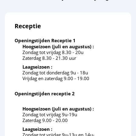
Strand op korte afstand
<4km
Pretpark
<5km
Receptie
Cultuur en erfgoed
Openingstijden Receptie 1
Hoogseizoen (juli en augustus) :
Royan
<10km
Zondag tot vrijdag 8.30 - 20u
Zaterdag 8.30 - 21.30 uur
De eilanden Madame, Aix en Oléron
<20km
Laagseizoen :
De Oesterstad
<25km
Zondag tot donderdag 9u - 18u
Vrijdag en zaterdag 9.00 - 19.00
Het dorp Talmont
<34km
Openingstijden receptie 2
Hoogseizoen (juli en augustus) :
Zondag tot vrijdag 9u-19u
Zaterdag 9.00 - 20.00
Laagseizoen :
Zondag tot vrijdag 9u-13u en 14u-