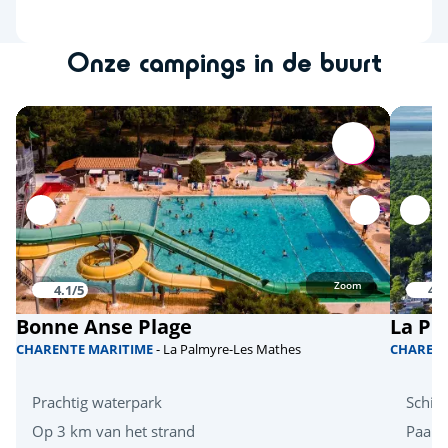
Onze campings in de buurt
Zoom
4.1/5
4.1
Bonne Anse Plage
La Pi
CHARENTE MARITIME
- La Palmyre-Les Mathes
CHAREN
Prachtig waterpark
Schit
Op 3 km van het strand
Paard