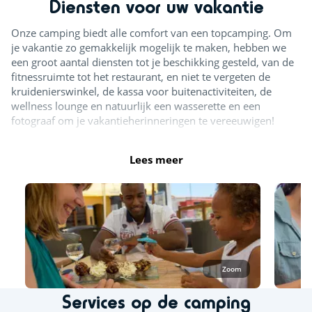
Diensten voor uw vakantie
Activiteiten in de natuur
Onze camping biedt alle comfort van een topcamping. Om
je vakantie zo gemakkelijk mogelijk te maken, hebben we
Klimmuur
<5km
een groot aantal diensten tot je beschikking gesteld, van de
Paardensportcentrum
fitnessruimte tot het restaurant, en niet te vergeten de
<5km
kruidenierswinkel, de kassa voor buitenactiviteiten, de
Dierentuin
<5km
wellness lounge en natuurlijk een wasserette en een
fotograaf om je vakantieherinneringen te vereeuwigen!
Zweefvliegtuig
<10km
Lees meer
Sportactiviteiten
Karten
<5km
Quad
<4km
Parachutespringen
<10km
Zoom
Ontspanning
Services op de camping