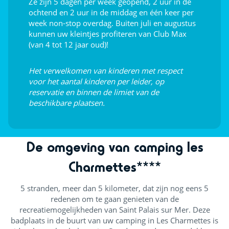
Ze zijn 5 dagen per week geopend, 2 uur in de
Midgetgolf
ochtend en 2 uur in de middag en één keer per
week non-stop overdag. Buiten juli en augustus
Speeltuin
kunnen uw kleintjes profiteren van Club Max
(van 4 tot 12 jaar oud)!
Touw Piramide
Klimmen
Het verwelkomen van kinderen met respect
voor het aantal kinderen per leider, op
Trampoline
reservatie en binnen de limiet van de
beschikbare plaatsen.
Springkussen
Touw Piramide
De omgeving van camping les
Indoor plezier
Charmettes****
Sportschool
5 stranden, meer dan 5 kilometer, dat zijn nog eens 5
redenen om te gaan genieten van de
Poolbiljart (€)
recreatiemogelijkheden van Saint Palais sur Mer. Deze
Indoor gamehal (videospelletjes)
badplaats in de buurt van uw camping in Les Charmettes is