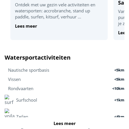
Sau
Ontdek met uw gezin vele activiteiten en
watersporten: accrobranche, stand up
Van d
paddle, surfen, kitsurf, verhuur ...
punt 
je zo
Lees meer
Lees
Watersportactiviteiten
Nautische sportbasis
<5km
Vissen
<5km
Rondvaarten
<10km
Surfschool
<1km
Zeilen
<4km
Lees meer