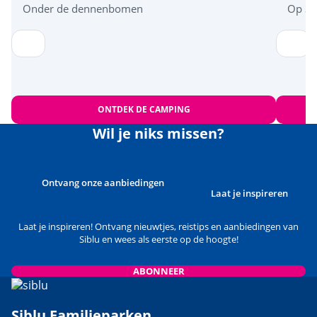
Onder de dennenbomen
Op 3 
ONTDEK DE CAMPING
Wil je niks missen?
Ontvang onze aanbiedingen
Laat je inspireren
Laat je inspireren! Ontvang nieuwtjes, reistips en aanbiedingen van
Siblu en wees als eerste op de hoogte!
ABONNEER
Siblu Familieparken