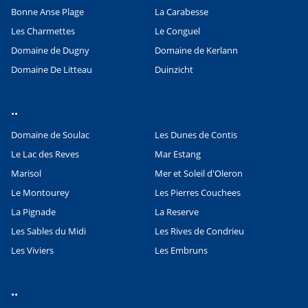
Bonne Anse Plage
La Carabesse
Les Charmettes
Le Conguel
Domaine de Dugny
Domaine de Kerlann
Domaine De Litteau
Duinzicht
..
Domaine de Soulac
Les Dunes de Contis
Le Lac des Reves
Mar Estang
Marisol
Mer et Soleil d'Oleron
Le Montourey
Les Pierres Couchees
La Pignade
La Reserve
Les Sables du Midi
Les Rives de Condrieu
Les Viviers
Les Embruns
Leaflet
|
©
OpenStreetMap
contributors, Points © 2012 LINZ
..