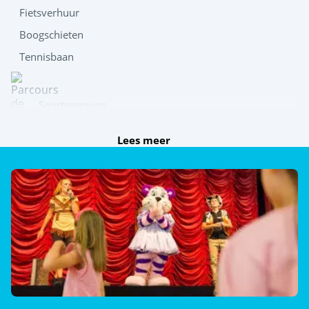
Fietsverhuur
Boogschieten
Tennisbaan
Sportparcours
Lees meer
Fitness
Badminton
Ontdek
Dag- en avondanimatie
Zwemlessen (€)