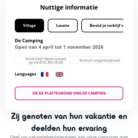
Nuttige informatie
Village
Locatie
Bereid je verblijf voor
De Camping
Open van 4 april tot 1 november 2026
Hond mee? Neem contact
Rolstoel toegankelijkheid
op via (010-303.18.20)
Languages
ZIE DE PLATTEGROND VAN DE CAMPING
Zij genoten van hun vakantie en
deelden hun ervaring
Deel uw vakantieherinneringen aan onze campings met