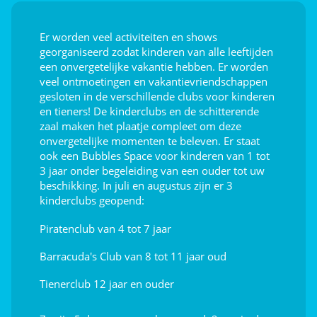
Sportcursussen
Er worden veel activiteiten en shows
Live muziek
georganiseerd zodat kinderen van alle leeftijden
een onvergetelijke vakantie hebben. Er worden
Speel samen
veel ontmoetingen en vakantievriendschappen
gesloten in de verschillende clubs voor kinderen
en tieners! De kinderclubs en de schitterende
Jeu de boules
zaal maken het plaatje compleet om deze
onvergetelijke momenten te beleven. Er staat
Terrein voor strandvolleybal
ook een Bubbles Space voor kinderen van 1 tot
3 jaar onder begeleiding van een ouder tot uw
Tafeltennis
beschikking. In juli en augustus zijn er 3
Basketbal
kinderclubs geopend:
Multisportterrein
Piratenclub van 4 tot 7 jaar
Voetbal
Barracuda's Club van 8 tot 11 jaar oud
Tienerclub 12 jaar en ouder
Afleiding voor de kids