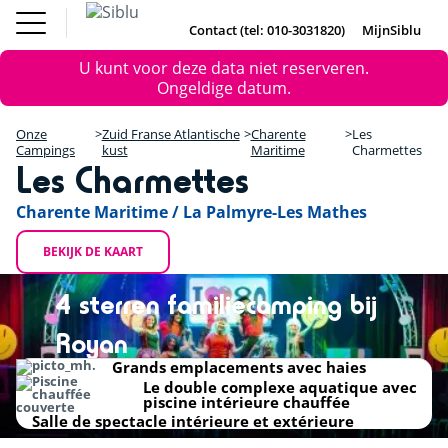
Overslaan
Fun Pass
Chalet
(Franse
Kopen
en
Contact (tel: 010-3031820)
MijnSiblu
DE
FR
IE
EN
Parken)
naar
Onze Campings
Foutmelding
Fun Pass (Franse Parken)
U kunt voor deze data niet reserveren.
de
Vakantie Inspiratie
+
Ongeldige datum.
inhoud
Aanbiedingen
gaan
Chalet Kopen
−
Accommodaties / Kampeerplaatsen
Onze
Zuid Franse Atlantische
Charente
Les
Ontdek Siblu
Campings
kust
Maritime
Charmettes
Les Charmettes
DE
FR
IE
EN
Charente Maritime / La Palmyre-Les Mathes
BEKIJK DE KAART
4 sterren familiecamping bij
Royan
Grands emplacements avec haies
Le double complexe aquatique avec
piscine intérieure chauffée
Salle de spectacle intérieure et extérieure