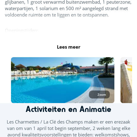
glijbanen, 1 groot verwarmd buitenzwembad, 1 peuterzone,
waterpartijen, 1 solarium en 500 m² aangelegd strand met
voldoende ruimte om te liggen en te ontspannen.
Openingstijden:
April: van 10.15 uur tot 12.00 uur en van 14.00 uur
Mei, juni, september, oktober en november: van 10.15 tot
Lees meer
13.00 uur en van 14.30 uur tot 18.30 uur
Juli - augustus: 10.15 uur tot 19.30 uur
In juli en augustus is het gehele zwemgedeelte geopend.
Minstens 2 zwembaden, de glijbanen en het splashgedeelte
zijn de rest van het seizoen geopend. In het watergedeelte is
badkleding zoals zwemkleding, boxershorts, bikini's,
Zoom
badpakken, boerkini's etc. van geschikt zwemmateriaal
toegestaan. Glijbanen zijn toegestaan ​​voor kinderen groter
Activiteiten en Animatie
dan 1 meter.
Les Charmettes / La Clé des Champs maken er een erezaak
Verwarmd binnenzwembad
van om van 1 april tot begin september, 2 weken lang elke
avond kwaliteitsvoorstellingen te bieden: welkomstshows,
Verwarmd binnenzwembad