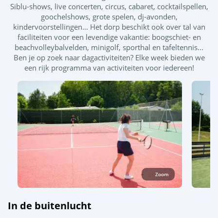
Siblu-shows, live concerten, circus, cabaret, cocktailspellen,
goochelshows, grote spelen, dj-avonden,
Buiten- en binnenzwembad
kindervoorstellingen... Het dorp beschikt ook over tal van
Rodel- en glijbanen
faciliteiten voor een levendige vakantie: boogschiet- en
beachvolleybalvelden, minigolf, sporthal en tafeltennis...
Splashzone - Kinderspelletjes
Ben je op zoek naar dagactiviteiten? Elke week bieden we
een rijk programma van activiteiten voor iedereen!
Buitenzwembad
Spa (€)
Zoom
In de buitenlucht