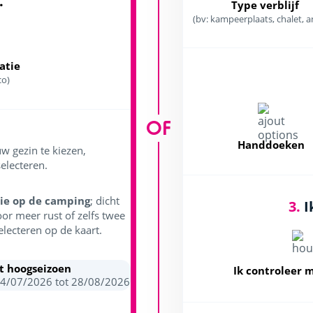
.
Type verblijf
(bv: kampeerplaats, chalet, a
tie
co)
OF
Handdoeken
w gezin te kiezen,
electeren.
ie op de camping
; dicht
3.
I
oor meer rust of zelfs twee
electeren op de kaart.
et hoogseizoen
Ik controleer 
04/07/2026 tot 28/08/2026