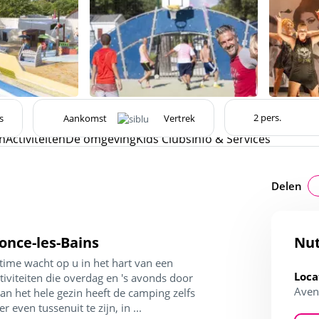
s
n
Activiteiten
De omgeving
Kids Clubs
Info & Services
Delen
once-les-Bains
Nut
ime wacht op u in het hart van een
Loca
viteiten die overdag en 's avonds door
Aven
n het hele gezin heeft de camping zelfs
even tussenuit te zijn, in ...