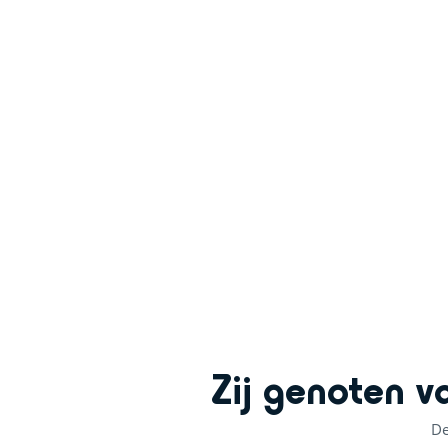
+
−
Zij genoten v
De