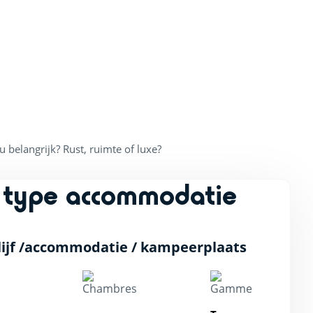
belangrijk? Rust, ruimte of luxe?
 type accommodatie
Leaflet
|
©
OpenStreetMap
contributors, Points © 2012 LINZ
ijf /accommodatie / kampeerplaats