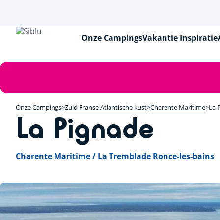
Overslaan
en
naar
de
Onze Campings
Vakantie Inspiratie
inhoud
gaan
Foutmelding
Onze Campings
Zuid Franse Atlantische kust
Charente Maritime
La 
La Pignade
Charente Maritime / La Tremblade Ronce-les-bains