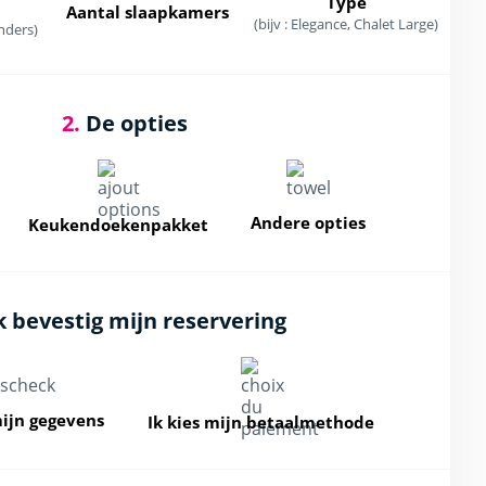
Type
Aantal slaapkamers
(bijv : Elegance, Chalet Large)
nders)
2.
De opties
Andere opties
Keukendoekenpakket
k bevestig mijn reservering
mijn gegevens
Ik kies mijn betaalmethode