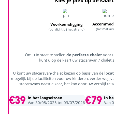
Kies je plek op de kaart
Accommoda
Voorkeursligging
(bv: met air
(bv: dicht bij het strand)
Om u in staat te stellen
de perfecte chalet
voor u
kunt u op de kaart uw stacaravan / chalet s
U kunt uw stacaravan/chalet kiezen op basis van de
locat
mogelijk bij de faciliteiten voor uw kinderen, verder weg v
stacaravans naast elkaar, het kan door uw verblijf te s
€39
€79
in het laagseizoen
in h
Van 30/08/2025 tot 03/07/2026
Van 