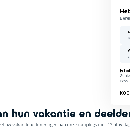
Heb
Berei
I
D
V
e
Je he
Genie
Pass.
KOO
an hun vakantie en deelde
el uw vakantieherinneringen aan onze campings met #SibluVilla