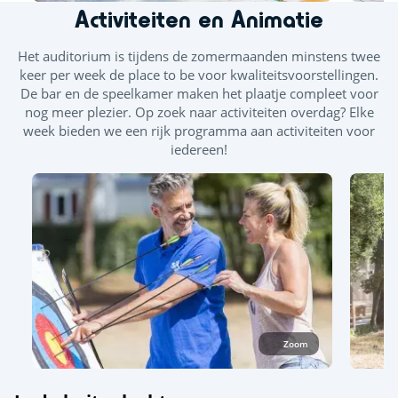
zwembad geopend is.
Activiteiten en Animatie
Rodel- en glijbanen
Het auditorium is tijdens de zomermaanden minstens twee
keer per week de place to be voor kwaliteitsvoorstellingen.
Verwarmd binnenzwembad
De bar en de speelkamer maken het plaatje compleet voor
nog meer plezier. Op zoek naar activiteiten overdag? Elke
Buitenzwembad
week bieden we een rijk programma aan activiteiten voor
Splashzone - Kinderspelletjes
Zonneterras
iedereen!
Zoom