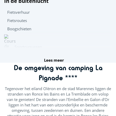
In de buitenlucht
Fietsverhuur
Fietsroutes
Boogschieten
Sportcursussen
Lees meer
De omgeving van camping La
Fitness
Pignade ****
Afleiding voor de kids
Tegenover het eiland Oléron en de stad Marennes liggen de
stranden van Ronce les Bains en La Tremblade om volop
Midgetgolf
van te genieten! De stranden van l'Embellie en Galon d'Or
liggen in het hart van een uitzonderlijke en beschermde
Paardensportcentrum
omgeving, tussen zeedennen en duinen. Een andere
attractie voor jong en oud is de kermis in Ronce les Bains,