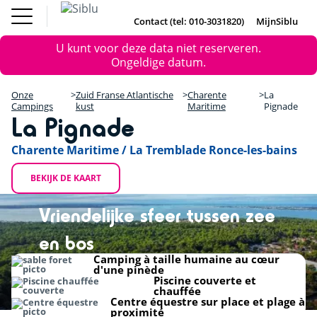
Overslaan
Fun Pass
Chalet
(Franse
Kopen
en
Contact (tel: 010-3031820)
MijnSiblu
DE
FR
IE
EN
Parken)
naar
Onze Campings
Foutmelding
Fun Pass (Franse Parken)
U kunt voor deze data niet reserveren.
de
Vakantie Inspiratie
+
Ongeldige datum.
inhoud
Aanbiedingen
gaan
Chalet Kopen
−
Accommodaties / Kampeerplaatsen
Onze
Zuid Franse Atlantische
Charente
La
Ontdek Siblu
Campings
kust
Maritime
Pignade
La Pignade
DE
FR
IE
EN
Charente Maritime / La Tremblade Ronce-les-bains
BEKIJK DE KAART
Vriendelijke sfeer tussen zee
en bos
Camping à taille humaine au cœur
d'une pinède
Piscine couverte et
chauffée
Centre équestre sur place et plage à
proximité