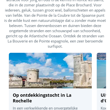
Speeltuin
die in de zomer plaatsvindt op de Place Brochard. Voor
iedereen, geluk, tussen groot wiel, ballonschieten en appels
Zwemlessen (€)
van liefde. Van de Pointe de la Coubre tot de Spaanse punt
is de wilde kust een natuuruitstapje dat u zonder mate moet
Ontdek
beleven. Tussen dennenbossen en duinen bieden deze
ongetemde stranden een schouwspel van schoonheid,
gericht op de Atlantische Oceaan. Ontdek de stranden van
Dag- en avondanimatie
La Bouverie en de Pointe espagnole, een zeer beroemde
surfspot.
Multisportterrein
Aquafitness
Boogschieten
Speel samen
Voetbal
Op ontdekkingstocht in La
Uit
Rochelle
d'O
Jeu de boules
In een verkwikkende en onvergetelijke
Koers