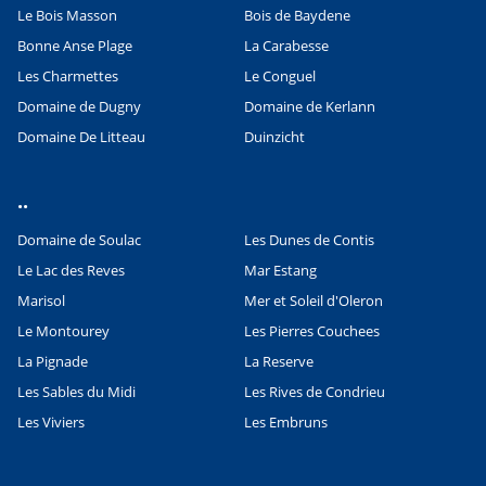
Le Bois Masson
Bois de Baydene
Bonne Anse Plage
La Carabesse
Les Charmettes
Le Conguel
Domaine de Dugny
Domaine de Kerlann
Domaine De Litteau
Duinzicht
..
Domaine de Soulac
Les Dunes de Contis
Le Lac des Reves
Mar Estang
Marisol
Mer et Soleil d'Oleron
Le Montourey
Les Pierres Couchees
La Pignade
La Reserve
Les Sables du Midi
Les Rives de Condrieu
Les Viviers
Les Embruns
Leaflet
|
©
OpenStreetMap
contributors, Points © 2012 LINZ