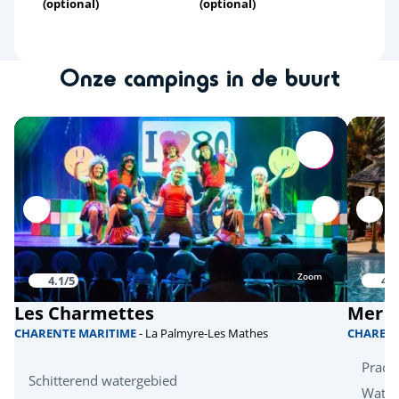
(optional)
(optional)
Onze campings in de buurt
Zoom
4.1/5
4.2
Les Charmettes
Mer e
CHARENTE MARITIME
- La Palmyre-Les Mathes
CHAREN
Pracht
Schitterend watergebied
Water