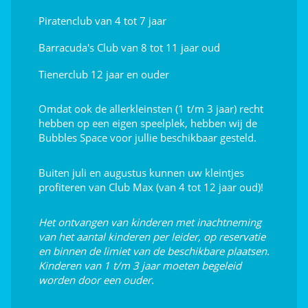
De eilanden Madame, Aix en Oléron
<10km
Piratenclub van 4 tot 7 jaar
Fort Boyard
<11km
Barracuda's Club van 8 tot 11 jaar oud
Het Nationaal Maritiem Museum in
<40km
Tienerclub 12 jaar en ouder
Rochefort
La Rochelle
<90km
Omdat ook de allerkleinsten (1 t/m 3 jaar) recht
hebben op een eigen speelplek, hebben wij de
Bubbles Space voor jullie beschikbaar gesteld.
Buiten juli en augustus kunnen uw kleintjes
profiteren van Club Max (van 4 tot 12 jaar oud)!
Het ontvangen van kinderen met inachtneming
van het aantal kinderen per leider, op reservatie
en binnen de limiet van de beschikbare plaatsen.
Kinderen van 1 t/m 3 jaar moeten begeleid
worden door een ouder.