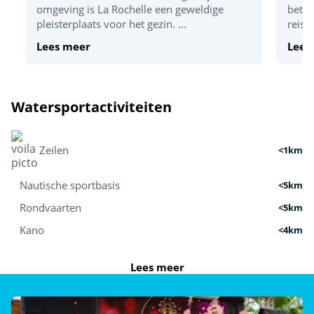
Tafeltennis
omgeving is La Rochelle een geweldige
betek
pleisterplaats voor het gezin. ...
reis 
Basketbal
Lees meer
Lees
Indoor plezier
Poolbiljart (€)
Watersportactiviteiten
Indoor gamehal (videospelletjes)
Zeilen
<1km
Nautische sportbasis
<5km
Rondvaarten
<5km
Kano
<4km
Sportactiviteiten
Lees meer
Tennisbaan
<1km