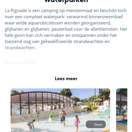
La Pignade is een camping op mensenmaat en beschikt toch
over een compleet waterpark: verwarmd binnenzwembad
waar wilde aquarobicslessen worden georganiseerd,
glijbanen en glijbanen, peuterbad voor de allerkleinsten. Het
hele gezin kan zich vermaken en ontspannen onder het
toeziend oog van gekwalificeerde strandwachten en
strandwachten.
Openingstijden:
April: van 10.15 uur tot 12.00 uur en van 14.00 uur
Mei, juni en september: van 10.15 uur tot 13.00 uur en van
Lees meer
14.30 uur tot 18.30 uur
Juli - augustus: 10.15 uur tot 19.30 uur
Let op: alle kinderen van 0-4 jaar zijn verplicht om
zwemluiers te dragen om toegang te krijgen tot de
zwembaden. In juli en augustus is het gehele zwemgedeelte
geopend. De glijbanen en het splashgedeelte zijn geopend
Zoom
vanaf half mei, terwijl er de rest van het seizoen minimaal 1