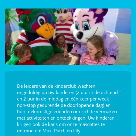
Tafeltennis
Jeu de boules
Afleiding voor de kids
Speeltuin
Dag- en avondanimatie
De leiders van de kinderclub wachten
ongeduldig op uw kinderen (2 uur in de ochtend
en 2 uur in de middag en één keer per week
non-stop gedurende de doorlopende dag) en
hun toekomstige vrienden om zich te vermaken
met activiteiten en ontdekkingen. Uw kinderen
krijgen ook de kans om onze mascottes te
ontmoeten: Max, Patch en Lily!