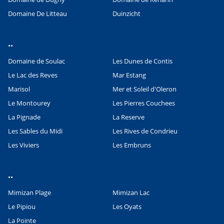
Domaine De Litteau
Duinzicht
..
Domaine de Soulac
Les Dunes de Contis
Le Lac des Reves
Mar Estang
Marisol
Mer et Soleil d'Oleron
Le Montourey
Les Pierres Couchees
La Pignade
La Reserve
Les Sables du Midi
Les Rives de Condrieu
Les Viviers
Les Embruns
Leaflet
|
©
OpenStreetMap
contributors, Points © 2012 LINZ
..
Mimizan Plage
Mimizan Lac
Le Pipiou
Les Oyats
La Pointe