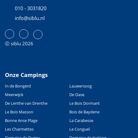
010 - 3031820
info@siblu.nl
ⓒ siblu 2026
Onze Campings
In de Bongerd
Lauwersoog
Meerwijck
De Oase
De Lenthe van Drenthe
Le Bois Dormant
Le Bois Masson
Bois de Baydene
Bonne Anse Plage
La Carabesse
Les Charmettes
Le Conguel
Domaine de Dugny
Domaine de Kerlann