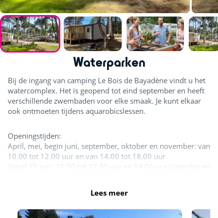
Waterparken
Bij de ingang van camping Le Bois de Bayadène vindt u het
watercomplex. Het is geopend tot eind september en heeft
verschillende zwembaden voor elke smaak. Je kunt elkaar
ook ontmoeten tijdens aquarobicslessen.
Openingstijden:
April, mei, begin juni, september, oktober en november: van
10.00 tot 12.00 uur en van 14.00 tot 18.00 uur
Vanaf 15 juni: 10.00 tot 12.00 uur en 14.00 uur (zaterdag en
zondag)
Juli - augustus: 9.15 uur tot 19.30 uur
Lees meer
In juli en augustus is het gehele zwemgedeelte geopend. Het