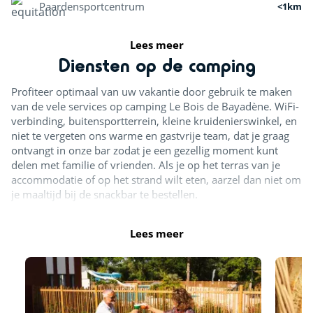
Paardensportcentrum
<1km
Vissen
<2km
Lees meer
Diensten op de camping
Sportactiviteiten
Profiteer optimaal van uw vakantie door gebruik te maken
Klimmuur
<1km
van de vele services op camping Le Bois de Bayadène. WiFi-
verbinding, buitensportterrein, kleine kruidenierswinkel, en
Golf
<10km
niet te vergeten ons warme en gastvrije team, dat je graag
ontvangt in onze bar zodat je een gezellig moment kunt
Karten
<15km
delen met familie of vrienden. Als je op het terras van je
accommodatie of op het strand wilt eten, aarzel dan niet om
Ontspanning en welzijn
je maaltijd bij de snackbar te bestellen.
Strand op korte afstand
<1,5km
Lees meer
Pretpark
<15km
Cultuur en erfgoed