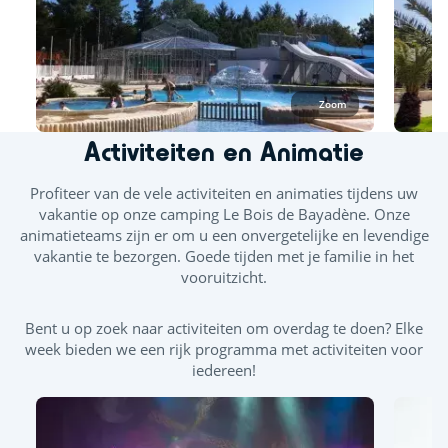
binnenzwembad is het hele seizoen geopend en het
buitengedeelte met glijbaan opent op 4 mei.
Buiten- en binnenzwembad
Zoom
Buitenzwembad
Glijbaan
Activiteiten en Animatie
Verwarmd binnenzwembad
Bubbelbaden - Balneotherapiebanken
Profiteer van de vele activiteiten en animaties tijdens uw
vakantie op onze camping Le Bois de Bayadène. Onze
animatieteams zijn er om u een onvergetelijke en levendige
vakantie te bezorgen. Goede tijden met je familie in het
vooruitzicht.
Bent u op zoek naar activiteiten om overdag te doen? Elke
week bieden we een rijk programma met activiteiten voor
iedereen!