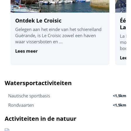
Ontdek Le Croisic
Één
La 
Gelegen aan het einde van het schiereiland
Guérande, is Le Croisic zowel een haven
La Ba
waar vissersboten en ...
moois
boog 
Lees meer
Lees
Watersportactiviteiten
Nautische sportbasis
<1,5km
Rondvaarten
<1,5km
Activiteiten in de natuur