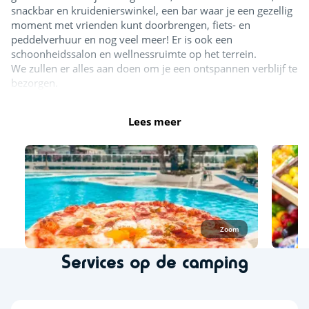
snackbar en kruidenierswinkel, een bar waar je een gezellig
Duiken
<8km
moment met vrienden kunt doorbrengen, fiets- en
Paddle
peddelverhuur en nog veel meer! Er is ook een
<6km
schoonheidssalon en wellnessruimte op het terrein.
We zullen er alles aan doen om je een ontspannen verblijf te
Activiteiten in de natuur
bezorgen.
Wandelen
<1km
Lees meer
Midgetgolf
<1,5km
Vissen
<1km
Fietsroutes
<1km
Fietsverhuur
<1km
Zoom
Outdoor Skate Park
<4km
Services op de camping
Dierentuin
<28km
Paardensportcentrum
<10km