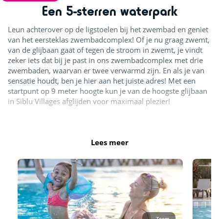
Een 5-sterren waterpark
Leun achterover op de ligstoelen bij het zwembad en geniet
van het eersteklas zwembadcomplex! Of je nu graag zwemt,
van de glijbaan gaat of tegen de stroom in zwemt, je vindt
zeker iets dat bij je past in ons zwembadcomplex met drie
zwembaden, waarvan er twee verwarmd zijn. En als je van
sensatie houdt, ben je hier aan het juiste adres! Met een
startpunt op 9 meter hoogte kun je van de hoogste glijbaan
in Siblu Villages afglijden voor maximaal plezier!
Openingstijden :
April: 10.15 tot 12 uur en 14 tot 18 uur
Lees meer
Mei en juni: 10.15 tot 12u en 14u tot 18u
September: 10.15u tot 12.30u en 14u tot 19u
Juli en augustus: 10.15 tot 19.30 uur
In juli en augustus is het hele zwembad geopend. De rest
van het seizoen is ten minste 1 zwembad geopend, evenals
de glijbanen en de plonszone.
Zoom