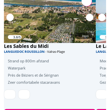
Zoom
3.8/5
3.8
Les Sables du Midi
Le La
LANGUEDOC ROUSSILLON
- Valras-Plage
LANGUE
Strand op 800m afstand
Meerz
Waterpark
Prach
Près de Béziers et de Sérignan
Toegan
Zeer comfortabele stacaravans
Gezins