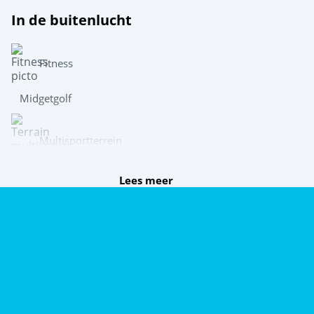
In de buitenlucht
Fitness
Midgetgolf
Multisportterrein
Lees meer
Boogschieten
Speel samen
Beachvolleybal
Tafeltennis
Jeu de boules