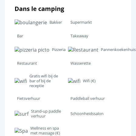
Pretpark
<4km
Dans le camping
Strand op korte afstand
<1km
Bakker
Supermarkt
Cultuur en erfgoed
Bar
Takeaway
Spanje
<60km
Pizzeria
Pannenkoekenhuis
Restaurant
Wasserette
Gratis wifi bij de
bar of bij de
Wifi (€)
receptie
Fietsverhuur
Paddleball verhuur
Stand-up paddle
Schoonheidssalon
verhuur
Wellness en spa
met massage (€)