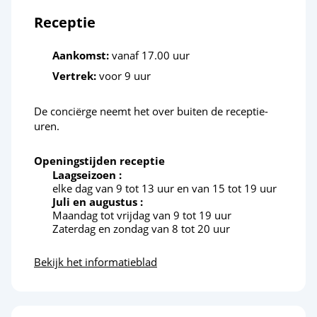
Receptie
Sportactiviteiten
Aankomst:
vanaf 17.00 uur
Beachvolleybal
<1km
Vertrek:
voor 9 uur
Klimmuur
<2km
De conciërge neemt het over buiten de receptie-
Karten
<5km
uren.
Parachutespringen
Openingstijden receptie
Paintbal
<3km
Laagseizoen :
elke dag van 9 tot 13 uur en van 15 tot 19 uur
Quad
<11km
Juli en augustus :
Maandag tot vrijdag van 9 tot 19 uur
Zaterdag en zondag van 8 tot 20 uur
Tennis
<4km
Bekijk het informatieblad
Ontspanning en welzijn
Wellnessruimte
<1km