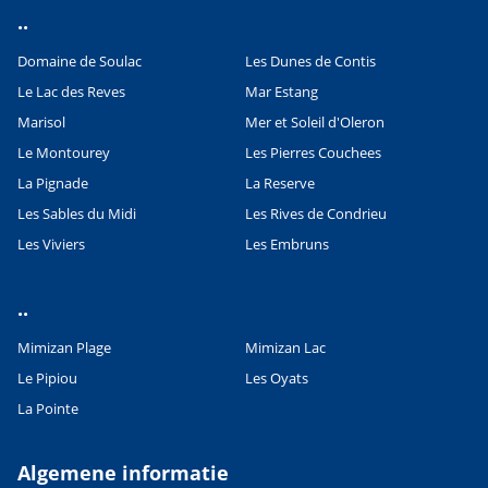
..
Domaine de Soulac
Les Dunes de Contis
Le Lac des Reves
Mar Estang
Marisol
Mer et Soleil d'Oleron
Le Montourey
Les Pierres Couchees
La Pignade
La Reserve
Les Sables du Midi
Les Rives de Condrieu
Les Viviers
Les Embruns
Leaflet
|
©
OpenStreetMap
contributors, Points © 2012 LINZ
..
Mimizan Plage
Mimizan Lac
Le Pipiou
Les Oyats
La Pointe
Algemene informatie