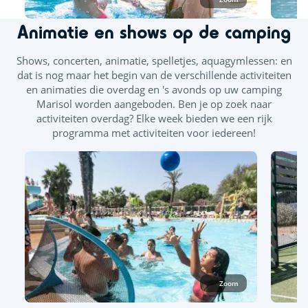
In het zwemparadijs zijn voor vrouwen eendelige en
tweedelige lycra zwemkleding toegestaan. Voor mannen zijn
Animatie en shows op de camping
alleen lycra boxershorts, zwembroeken of zwemshorts
toegestaan.
Shows, concerten, animatie, spelletjes, aquagymlessen: en
dat is nog maar het begin van de verschillende activiteiten
Buiten- en binnenzwembad
en animaties die overdag en 's avonds op uw camping
Marisol worden aangeboden. Ben je op zoek naar
Buitenzwembad
Glijbaan
activiteiten overdag? Elke week bieden we een rijk
programma met activiteiten voor iedereen!
Splashzone - Kinderspelletjes
Zonneterras
Bubbelbaden - Balneotherapiebanken
Zoom