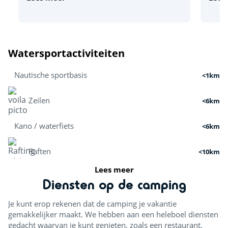
Watersportactiviteiten
Nautische sportbasis
<1km
Zeilen
<6km
Kano / waterfiets
<6km
Raften
<10km
Lees meer
Boottocht
<3km
Diensten op de camping
Rondvaarten
<7km
Je kunt erop rekenen dat de camping je vakantie
gemakkelijker maakt. We hebben aan een heleboel diensten
Kitesurfen
<6km
gedacht waarvan je kunt genieten, zoals een restaurant,