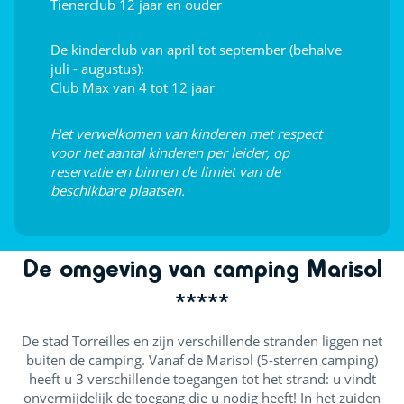
Tienerclub 12 jaar en ouder
Shows
De kinderclub van april tot september (behalve
Dag- en avondanimatie
juli - augustus):
Club Max van 4 tot 12 jaar
Kindervoorstellingen
Het verwelkomen van kinderen met respect
Theater
voor het aantal kinderen per leider, op
reservatie en binnen de limiet van de
Openluchtpodium
beschikbare plaatsen.
Live muziek
De omgeving van camping Marisol
*****
De stad Torreilles en zijn verschillende stranden liggen net
buiten de camping. Vanaf de Marisol (5-sterren camping)
heeft u 3 verschillende toegangen tot het strand: u vindt
onvermijdelijk de toegang die u nodig heeft! In het zuiden