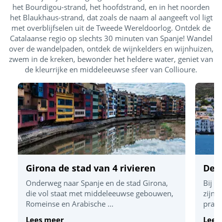
het Bourdigou-strand, het hoofdstrand, en in het noorden
het Blaukhaus-strand, dat zoals de naam al aangeeft vol ligt
met overblijfselen uit de Tweede Wereldoorlog. Ontdek de
Catalaanse regio op slechts 30 minuten van Spanje! Wandel
over de wandelpaden, ontdek de wijnkelders en wijnhuizen,
zwem in de kreken, bewonder het heldere water, geniet van
de kleurrijke en middeleeuwse sfeer van Collioure.
Girona de stad van 4 rivieren
De 
Onderweg naar Spanje en de stad Girona,
Bij a
die vol staat met middeleeuwse gebouwen,
zijn 
Romeinse en Arabische ...
prach
Lees meer
Lees