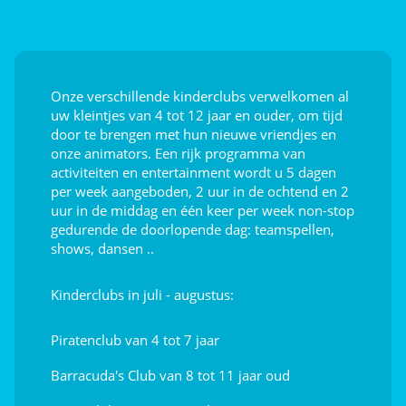
Ontdek
Aquafitness
Onze verschillende kinderclubs verwelkomen al
Sportcursussen
uw kleintjes van 4 tot 12 jaar en ouder, om tijd
door te brengen met hun nieuwe vriendjes en
Sportschool
onze animators. Een rijk programma van
activiteiten en entertainment wordt u 5 dagen
per week aangeboden, 2 uur in de ochtend en 2
Afleiding voor de kids
uur in de middag en één keer per week non-stop
gedurende de doorlopende dag: teamspellen,
Klimmen
shows, dansen ..
Speeltuin
Kinderclubs in juli - augustus:
Indoor gamehal (videospelletjes)
Piratenclub van 4 tot 7 jaar
Touw Piramide
Barracuda's Club van 8 tot 11 jaar oud
Animatie