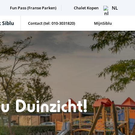
NL
Fun Pass (Franse Parken)
Chalet Kopen
 Siblu
Contact (tel: 010-3031820)
MijnSiblu
u Duinzicht!