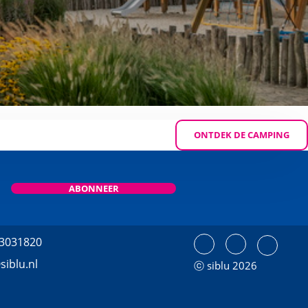
ONTDEK DE CAMPING
ABONNEER
 3031820
siblu.nl
ⓒ siblu 2026