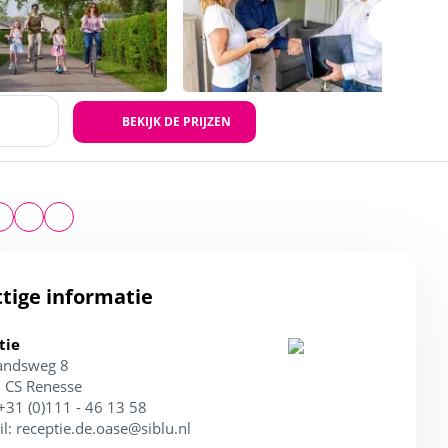
BEKIJK DE PRIJZEN
tige informatie
tie
andsweg 8
 CS Renesse
 +31 (0)111 - 46 13 58
il:
receptie.de.oase@siblu.nl