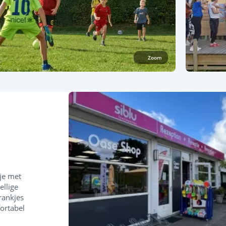
Zoom
je met
ellige
rankjes
fortabel