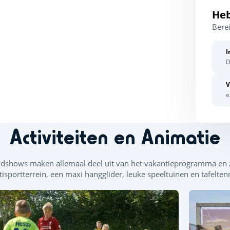
Heb
Berei
I
D
V
e
Activiteiten en Animatie
ondshows maken allemaal deel uit van het vakantieprogramma en 
isportterrein, een maxi hangglider, leuke speeltuinen en tafeltenn