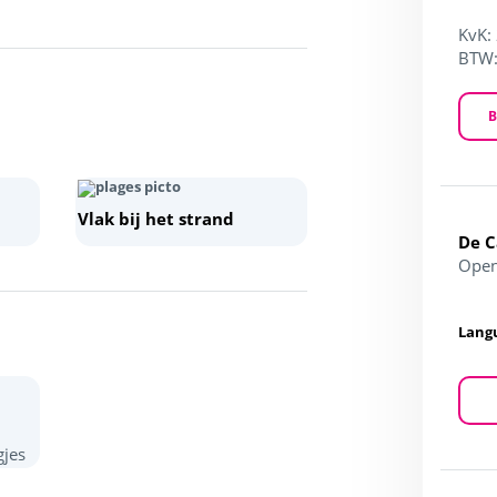
KvK:
BTW
B
Vlak bij het strand
De 
Open
Lang
gjes