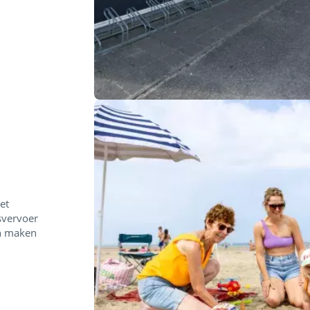
et
svervoer
an maken