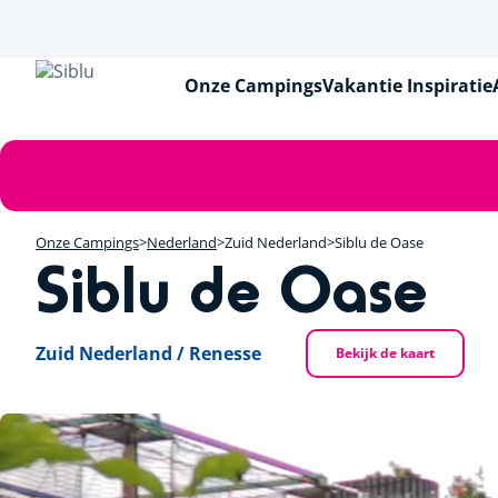
Overslaan
en
naar
de
Onze Campings
Vakantie Inspiratie
inhoud
gaan
Foutmelding
Onze Campings
Nederland
Zuid Nederland
Siblu de Oase
Siblu de Oase
Zuid Nederland / Renesse
Bekijk de kaart