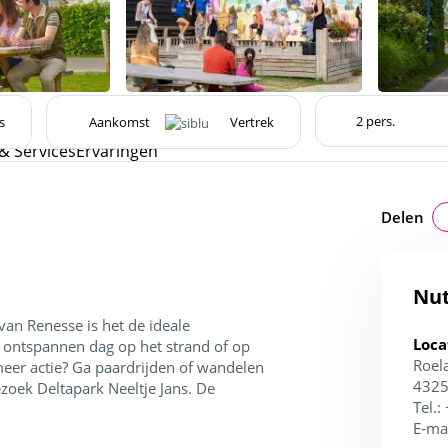
s
 & Services
Ervaringen
Delen
Nut
an Renesse is het de ideale
Loca
 ontspannen dag op het strand of op
Roel
meer actie? Ga paardrijden of wandelen
4325
ezoek Deltapark Neeltje Jans. De
Tel.:
E-ma