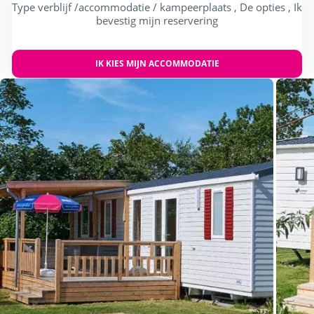
Type verblijf /accommodatie / kampeerplaats , De opties , Ik
bevestig mijn reservering
IK KIES MIJN ACCOMMODATIE