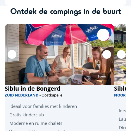
Ontdek de campings in de buurt
Zoom
Siblu in de Bongerd
Siblu
ZUID NEDERLAND
- Oostkapelle
NOORD 
Ideaal voor families met kinderen
Ideaa
Gratis kinderclub
Lauw
Moderne en ruime chalets
Direct