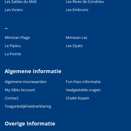
Les Sables du Midi
Les Rives de Condrieu
Les Viviers
Les Embruns
Leaflet
|
©
OpenStreetMap
contributors, Points © 2012 LINZ
..
Mimizan Plage
Mimizan Lac
Le Pipiou
Les Oyats
La Pointe
Algemene informatie
Algemene Voorwaarden
Fun Pass Informatie
My-Siblu Account
Veelgestelde vragen
Contact
Chalet Kopen
Toegankelijkheidverklaring
Overige Informatie