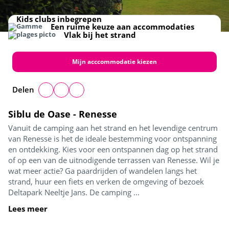
Kids club
Activiteiten
Receptie
Chalets
Speeltuin
Voor de hele familie
Kids clubs inbegrepen
Een ruime keuze aan accommodaties
Vlak bij het strand
Mijn acccommodatie kiezen
Delen
Siblu de Oase - Renesse
Vanuit de camping aan het strand en het levendige centrum
van Renesse is het de ideale bestemming voor ontspanning
en ontdekking. Kies voor een ontspannen dag op het strand
of op een van de uitnodigende terrassen van Renesse. Wil je
wat meer actie? Ga paardrijden of wandelen langs het
strand, huur een fiets en verken de omgeving of bezoek
Deltapark Neeltje Jans. De camping ...
Lees meer