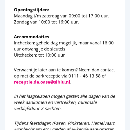
Paardensportcentrum
Openingstijden:
Maandag t/m zaterdag van 09:00 tot 17:00 uur.
Wandelen
Zondag van 10:00 tot 16:00 uur.
Fiets en wandelroutes
Accommodaties
Activiteiten in de omgeving
Inchecken: gehele dag mogelijk, maar vanaf 16:00
uur ontvang je de sleutels
Uitchecken: tot 10:00 uur
Subtropisch zwemparadijs in Goes
<38km
Mini Mundi kinderpark
<38km
Verwacht je later aan te komen? Neem dan contact
op met de parkreceptie via 0111 - 46 13 58 of
receptie.de.oase@siblu.nl
.
Cultuur en erfgoed
In het laagseizoen mogen gasten alle dagen van de
Deltapark Neeltje Jans
<15km
week aankomen en vertrekken, minimale
verblijfsduur 2 nachten.
Zeehonden opvang Stellendam
<25km
Tijdens feestdagen (Pasen, Pinksteren, Hemelvaart,
Fronleichnam etc.) gelden afwijkende aankomsten