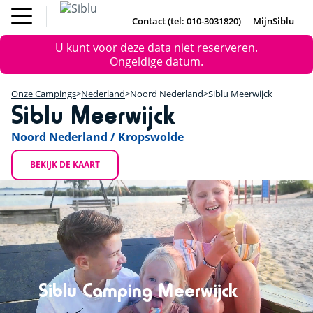
Overslaan
Fun Pass
Chalet
(Franse
Kopen
en
Contact (tel: 010-3031820)
MijnSiblu
DE
FR
IE
EN
Parken)
naar
Onze Campings
Foutmelding
Fun Pass (Franse Parken)
U kunt voor deze data niet reserveren.
de
Vakantie Inspiratie
+
Ongeldige datum.
inhoud
Aanbiedingen
gaan
Chalet Kopen
−
Accommodaties / Kampeerplaatsen
Onze Campings
Nederland
Noord Nederland
Siblu Meerwijck
Ontdek Siblu
Siblu Meerwijck
DE
FR
IE
EN
Noord Nederland / Kropswolde
BEKIJK DE KAART
Strand
Camping Meerwijck
Kamperen
Siblu Camping Meerwijck