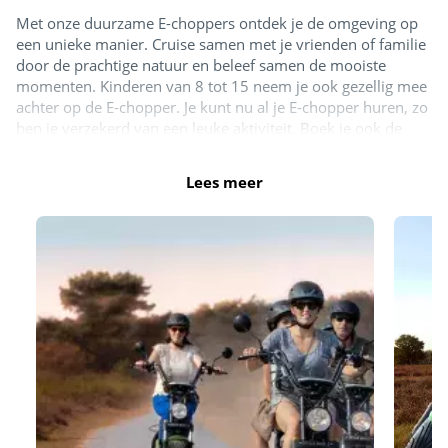
Met onze duurzame E-choppers ontdek je de omgeving op
een unieke manier. Cruise samen met je vrienden of familie
door de prachtige natuur en beleef samen de mooiste
momenten. Kinderen van 8 tot 15 neem je ook gezellig mee
achter op de E-chopper. Je kunt nu al je E-chopper huren, zo
ben je verzekerd van een leuke aktiviteit. Boek je ook de
glimlach garantie erbij? Dan kun je volledig kosteloos je E-
chopper rit verzetten of het nou komt door het slechte weer
Lees meer
of veranderde plannen. Ook heb je met onze glimlach
garantie geen eigen risico op per ongeluk opgelopen schade.
Zo kun je zorgeloos op pad en genieten van dit avontuur.
Boek nu direct:
https://eurowheelz.eu/nl/locatie/siblu-
camping-meerwijck/
Fietsverhuur