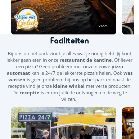
Reserveren
Reserveren is niet verplicht, maar wordt aanbevolen om
verzekerd te zijn van een plaats aan boord. Reserveren kan
Zoom
eenvoudig via
WhatsApp of telefonisch:
06 224 78 645
.
Faciliteiten
Bekijk de actuele vaartijden op
www.varenmetgeluk.nl
of neem contact met ons op.
Bij ons op het park vindt je alles wat je nodig hebt. Jij kunt
lekker gaan eten in onze
restaurant de kantine
. Of liever
Wij hopen je binnenkort aan boord te mogen verwelkomen!
een pizza? Geen probleem met onze nieuwe
pizza
🚤🌞
automaat
kan je 24/7 de lekkerste pizza's halen. Ook
was
wassen
is geen probleem bij ons op het park en naast de
receptie vind je onze
kleine winkel
met verse producten.
De
receptie
is er om jullie te ontvangen en de weg te
wijzen.