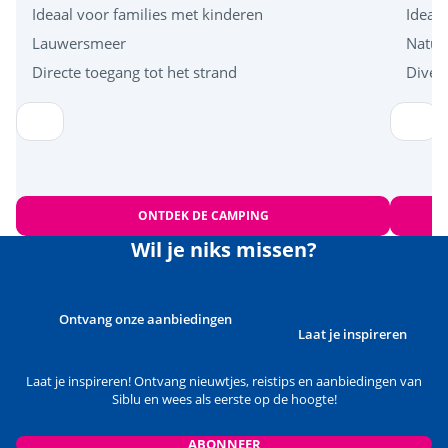
Ideaal voor families met kinderen
Ideaa
Lauwersmeer
Natuu
Directe toegang tot het strand
Diver
Leaflet
|
©
OpenStreetMap
contributors, Points © 2012 LINZ
ONTDEK DE CAMPING
Wil je niks missen?
Ontvang onze aanbiedingen
Laat je inspireren
Laat je inspireren! Ontvang nieuwtjes, reistips en aanbiedingen van
Siblu en wees als eerste op de hoogte!
ABONNEER