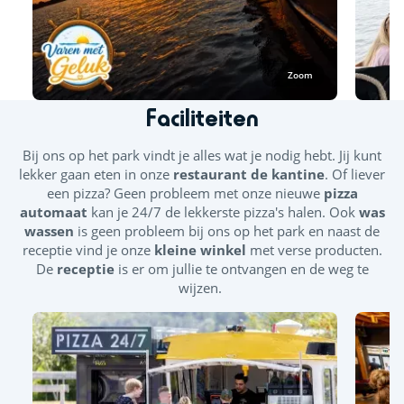
Reserveren
Reserveren is niet verplicht, maar wordt aanbevolen om
verzekerd te zijn van een plaats aan boord. Reserveren kan
Zoom
eenvoudig via
WhatsApp of telefonisch:
06 224 78 645
.
Faciliteiten
Bekijk de actuele vaartijden op
www.varenmetgeluk.nl
of neem contact met ons op.
Bij ons op het park vindt je alles wat je nodig hebt. Jij kunt
lekker gaan eten in onze
restaurant de kantine
. Of liever
Wij hopen je binnenkort aan boord te mogen verwelkomen!
een pizza? Geen probleem met onze nieuwe
pizza
🚤🌞
automaat
kan je 24/7 de lekkerste pizza's halen. Ook
was
wassen
is geen probleem bij ons op het park en naast de
receptie vind je onze
kleine winkel
met verse producten.
De
receptie
is er om jullie te ontvangen en de weg te
wijzen.