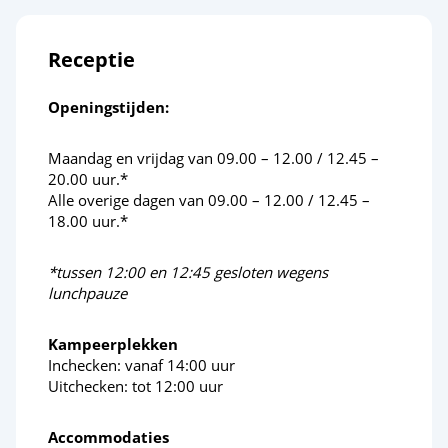
Steden
Groningen (stad)
Receptie
Assen
Openingstijden:
Ontspanning en welzijn
Maandag en vrijdag van 09.00 – 12.00 / 12.45 –
20.00 uur.*
Thermen Bad Nieuweschans
Alle overige dagen van 09.00 – 12.00 / 12.45 –
18.00 uur.*
Sauna De Bron
*tussen 12:00 en 12:45 gesloten wegens
Cultuur en erfgoed
lunchpauze
Bourtange
Kampeerplekken
Inchecken: vanaf 14:00 uur
Schloss Dankern
Uitchecken: tot 12:00 uur
Accommodaties