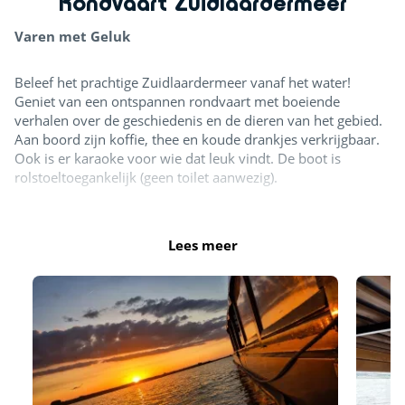
Rondvaart Zuidlaardermeer
Varen met Geluk
Beleef het prachtige Zuidlaardermeer vanaf het water!
Geniet van een ontspannen rondvaart met boeiende
verhalen over de geschiedenis en de dieren van het gebied.
Aan boord zijn koffie, thee en koude drankjes verkrijgbaar.
Ook is er karaoke voor wie dat leuk vindt. De boot is
rolstoeltoegankelijk (geen toilet aanwezig).
Ook privé af te huren!
Wil je een verjaardag, familie-uitje, bedrijfsuitje of andere
Lees meer
gelegenheid vieren? Huur de complete boot met schipper
voor een privé-rondvaart op een door u gewenst tijdstip.
🍣
Zomerspecial
Tijdens de zomervakantie kun je op
vrijdag
genieten van
heerlijke, vers bereide sushi aan boord.
Bestellen kan
uiterlijk op donderdag.