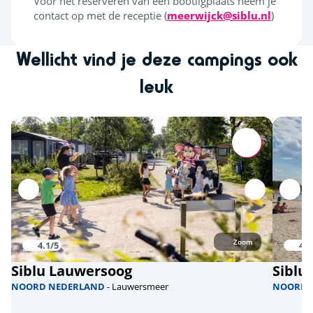
Voor het reserveren van een bootligplaats neem je
contact op met de receptie (
meerwijck@siblu.nl
)
Wellicht vind je deze campings ook
leuk
Zoom
4.1/5
4/5
Siblu Lauwersoog
Siblu
NOORD NEDERLAND
- Lauwersmeer
NOORD 