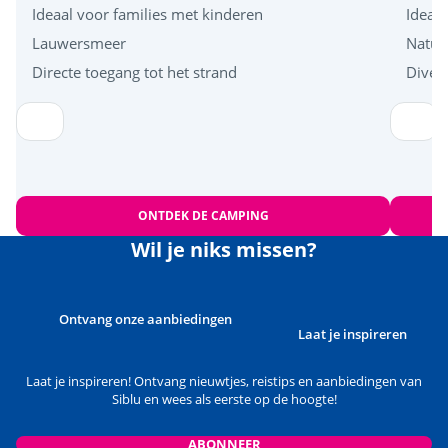
Ideaal voor families met kinderen
Ideaa
Lauwersmeer
Natuu
Directe toegang tot het strand
Diver
Leaflet
|
©
OpenStreetMap
contributors, Points © 2012 LINZ
ONTDEK DE CAMPING
Wil je niks missen?
Ontvang onze aanbiedingen
Laat je inspireren
Laat je inspireren! Ontvang nieuwtjes, reistips en aanbiedingen van
Siblu en wees als eerste op de hoogte!
ABONNEER