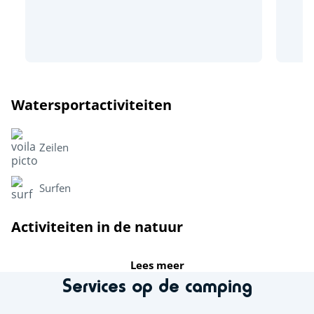
Watersportactiviteiten
Zeilen
Surfen
Activiteiten in de natuur
Fiets en wandelroutes
Lees meer
Services op de camping
Klimpark Grolloo