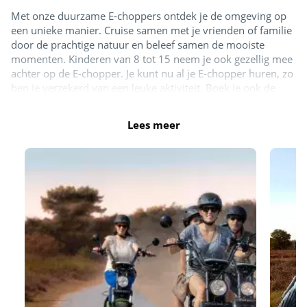
Met onze duurzame E-choppers ontdek je de omgeving op
een unieke manier. Cruise samen met je vrienden of familie
door de prachtige natuur en beleef samen de mooiste
momenten. Kinderen van 8 tot 15 neem je ook gezellig mee
achter op de E-chopper. Je kunt nu al je E-chopper huren, zo
ben je verzekerd van een leuke aktiviteit. Boek je ook de
glimlach garantie erbij? Dan kun je volledig kosteloos je E-
chopper rit verzetten of het nou komt door het slechte weer
Lees meer
of veranderde plannen. Ook heb je met onze glimlach
garantie geen eigen risico op per ongeluk opgelopen schade.
Zo kun je zorgeloos op pad en genieten van dit avontuur.
Boek nu direct:
https://eurowheelz.eu/nl/locatie/siblu-
camping-meerwijck/
Fietsverhuur