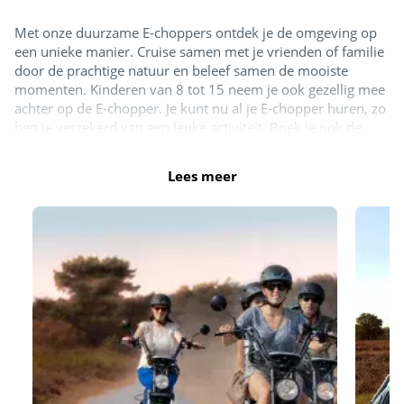
Met onze duurzame E-choppers ontdek je de omgeving op
een unieke manier. Cruise samen met je vrienden of familie
door de prachtige natuur en beleef samen de mooiste
momenten. Kinderen van 8 tot 15 neem je ook gezellig mee
achter op de E-chopper. Je kunt nu al je E-chopper huren, zo
ben je verzekerd van een leuke activiteit. Boek je ook de
glimlach garantie erbij? Dan kun je volledig kosteloos je E-
chopper rit verzetten of het nou komt door het slechte weer
Lees meer
of veranderde plannen. Ook heb je met onze glimlach
garantie geen eigen risico op per ongeluk opgelopen schade.
Zo kun je zorgeloos op pad en genieten van dit avontuur.
Boek nu direct:
https://eurowheelz.eu/nl/locaties/siblu-
de-lente-van-drenthe/
E-Choppers