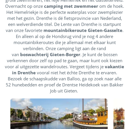
grote zwemmeren; het Nije Hemelriek en het Gasselterveld.
Overnacht op onze
camping met zwemmeer
om de hoek.
Het Hemelriekje is de perfecte waterplas voor zwemplezier
met het gezin. Drenthe is dé fietsprovincie van Nederland,
een welverdiende titel. De Lente van Drenthe is startpunt
van onze favoriete
mountainbikeroute Gieten-Gasselte
.
En alleen al op de Hondsrug vind je nog 4 andere
mountainbikeroutes die je allemaal met elkaar kunt
verbinden. Onze camping ligt aan de rand
van
boswachterij Gieten-Borger
. Je kunt de bossen
verkennen door zelf op pad te gaan, maar kunt ook kiezen
voor al uitgezette wandelroutes. Vergeet tijdens je
vakantie
in Drenthe
vooral niet het échte Drenthe te ervaren.
Bezoek de schaapskudde van Balloo, ga op zoek naar alle
52 hunebedden en proef de Drentse Heidekoek van Bakker
Job uit Gieten.