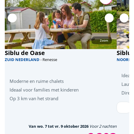
Zoom
Siblu de Oase
Siblu
ZUID NEDERLAND
- Renesse
NOORD 
Ideaa
Moderne en ruime chalets
Lauw
Ideaal voor families met kinderen
Direct
Op 3 km van het strand
Van wo. 7 tot vr. 9 oktober 2026
Voor 2 nachten