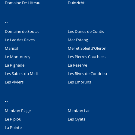
Domaine De Litteau
Duinzicht
..
Domaine de Soulac
Les Dunes de Contis
Leaflet
|
©
OpenStreetMap
contributors, Points © 2012 LINZ
Le Lac des Reves
Mar Estang
Marisol
Mer et Soleil d'Oleron
Le Montourey
Les Pierres Couchees
La Pignade
La Reserve
Les Sables du Midi
Les Rives de Condrieu
Les Viviers
Les Embruns
..
Mimizan Plage
Mimizan Lac
Le Pipiou
Les Oyats
La Pointe