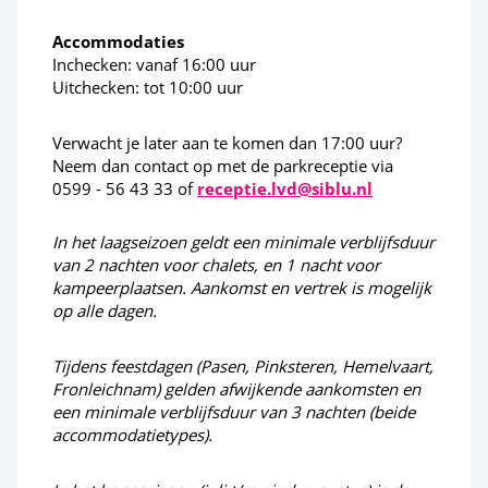
Fietsverhuur
Accommodaties
Inchecken: vanaf 16:00 uur
Kano
Uitchecken: tot 10:00 uur
Activiteiten in de omgeving
Verwacht je later aan te komen dan 17:00 uur?
Neem dan contact op met de parkreceptie via
0599 - 56 43 33 of
receptie.lvd@siblu.nl
Borger (stad)
Emmen (stad)
In het laagseizoen geldt een minimale verblijfsduur
van 2 nachten voor chalets, en 1 nacht voor
Zuidlaren (dorp)
kampeerplaatsen. Aankomst en vertrek is mogelijk
op alle dagen.
Tijdens feestdagen (Pasen, Pinksteren, Hemelvaart,
Fronleichnam) gelden afwijkende aankomsten en
een minimale verblijfsduur van 3 nachten (beide
accommodatietypes).