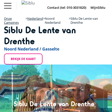
Overslaan
Fun Pass
Chalet
(Franse
Kopen
en
Contact (tel: 010-3031820)
MijnSiblu
DE
FR
IE
EN
Parken)
naar
Onze Campings
Fun Pass (Franse Parken)
de
Onze
Nederland
Noord
Siblu De Lente van
Vakantie Inspiratie
+
inhoud
Campings
Nederland
Drenthe
Aanbiedingen
Siblu De Lente van
gaan
Chalet Kopen
−
Accommodaties / Kampeerplaatsen
Ontdek Siblu
Drenthe
DE
FR
IE
EN
Noord Nederland / Gasselte
BEKIJK DE KAART
Siblu De Lente van Drenthe
DX Adventure Park