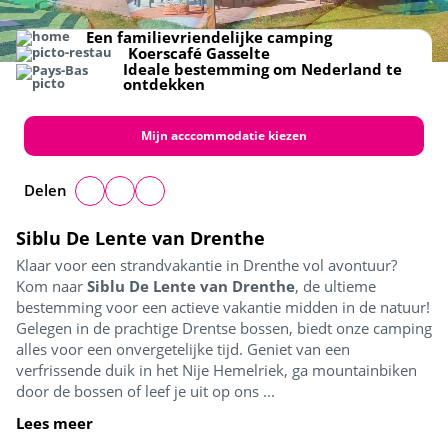
Strand
Zwembad
Kids boulderhal
Restaurant
Gezelligheid
Een familievriendelijke camping
Koerscafé Gasselte
Ideale bestemming om Nederland te
ontdekken
Mijn acccommodatie kiezen
Delen
Siblu De Lente van Drenthe
Klaar voor een strandvakantie in Drenthe vol avontuur?
Kom naar
Siblu De Lente van Drenthe
, de ultieme
bestemming voor een actieve vakantie midden in de natuur!
Gelegen in de prachtige Drentse bossen, biedt onze camping
alles voor een onvergetelijke tijd. Geniet van een
verfrissende duik in het Nije Hemelriek, ga mountainbiken
door de bossen of leef je uit op ons ...
Lees meer