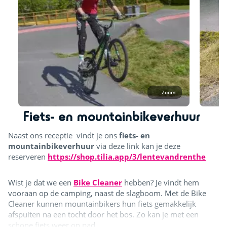
Zoom
Fiets- en mountainbikeverhuur
Naast ons receptie vindt je ons
fiets- en
mountainbikeverhuur
via deze link kan je deze
reserveren
https://shop.tilia.app/3/lentevandrenthe
Wist je dat we een
Bike Cleaner
hebben? Je vindt hem
vooraan op de camping, naast de slagboom. Met de Bike
Cleaner kunnen mountainbikers hun fiets gemakkelijk
afspuiten na een tocht door het bos. Zo kan je met een
schone fiets weer op pad.