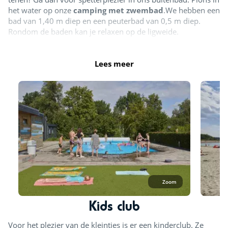
het water op onze
camping met zwembad
.We hebben een
bad van 1,40 m diep en een peuterbad van 0,5 m diep.
Rondom de baden kan je relaxen op de ligweide.
Het zwembad is geopend van
half mei t/m begin
Lees meer
september
, afhankelijk van de weersomstandigheden.
Buitenzwembad
Strand
Zoom
Kids club
Voor het plezier van de kleintjes is er een kinderclub. Ze