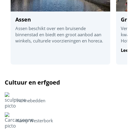
Assen
Gro
Assen beschikt over een bruisende
Verbo
binnenstad en biedt een groot aanbod aan
kwali
winkels, culturele voorzieningen en horeca.
Hofje
Lees
Cultuur en erfgoed
Hunnebedden
Kamp Westerbork