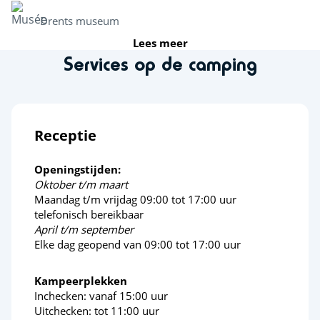
Drents museum
Lees meer
Services op de camping
Jan Kruis museum
Attractieparken
Receptie
Drouwenerzand
Openingstijden:
Activiteiten in de natuur
Oktober t/m maart
Maandag t/m vrijdag 09:00 tot 17:00 uur
telefonisch bereikbaar
Fiets en wandelroutes
April t/m september
Elke dag geopend van 09:00 tot 17:00 uur
Boomkroonpad Borger
Kampeerplekken
Sportactiviteiten
Inchecken: vanaf 15:00 uur
Uitchecken: tot 11:00 uur
Fietsroutes