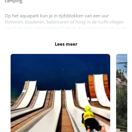
camping.
Op het aquapark kun je in tijdsblokken van een uur
klimmen, klauteren, balanceren of hoog in de lucht vliegen
vanaf de blob. Uitgespetterd? Maak de vetste tricks op op de
trampolines met Bigairbag of drink een smoothie op het
terras met waanzinnig uitzicht op het aquapark en de
Lees meer
schansen.
Heb je een verblijf geboekt met aankomst in juli of augustus
en verblijf je minimaal 7 nachten? Dan krijg je gratis toegang
tot DX Adventurepark. Verblijf je korter dan 7 nachten of
buiten de maanden juli en augustus? Dan kun je tegen een
gereduceerd tarief gebruikmaken van de faciliteiten van DX
Adventurepark.
De openingstijden van het DX Adventurepark kun je vinden
op hun
website
.
DX Adventurepark