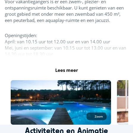
Voor vakantiegangers is er een zwem-, plezier- en
ontspanningsruimte beschikbaar. U kunt genieten van een
groot gebied met onder meer een zwembad van 450 m²,
een peuterbad, een aquaplay-ruimte en een jacuzzi.
Openingstijden:
April: van 10.15 uur tot 12.00 uur en van 14.00 uur
Mei, juni en september: van 10.15 uur tot 13.00 uur en van
14.30 uur tot 18.30 uur
Juli - augustus: 10.15 uur tot 19.30 uur
Lees meer
In het watergedeelte is badkleding zoals zwemkleding,
boxershorts, bikini's, badpakken, boerkini's etc. van geschikt
zwemmateriaal toegestaan.
Buiten- en binnenzwembad
Buitenzwembad
Zoom
Splashzone - Kinderspelletjes
Activiteiten en Animatie