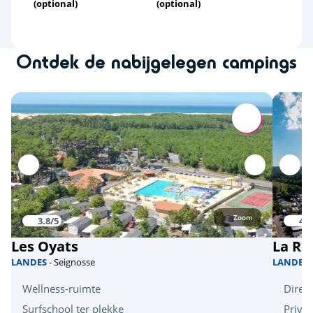
(optional)
(optional)
Ontdek de nabijgelegen campings
Zoom
3.8/5
4/5
Les Oyats
La Ré
LANDES
- Seignosse
LANDES
Wellness-ruimte
Direc
Surfschool ter plekke
Prive 