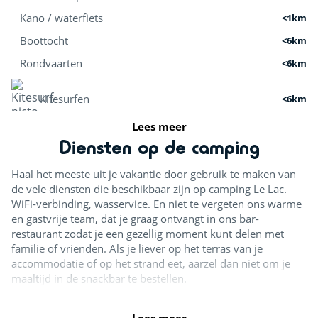
Kano / waterfiets
<1km
Boottocht
<6km
Rondvaarten
<6km
Kitesurfen
<6km
Lees meer
Paddle
<1km
Diensten op de camping
Surfen
<6km
Haal het meeste uit je vakantie door gebruik te maken van
de vele diensten die beschikbaar zijn op camping Le Lac.
Activiteiten in de natuur
WiFi-verbinding, wasservice. En niet te vergeten ons warme
en gastvrije team, dat je graag ontvangt in ons bar-
restaurant zodat je een gezellig moment kunt delen met
Fietsverhuur
<1km
familie of vrienden. Als je liever op het terras van je
Fietsroutes
accommodatie of op het strand eet, aarzel dan niet om je
<1km
maaltijd in de snackbar te bestellen.
Golf
<1km