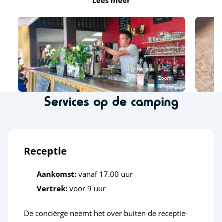
Lees meer
Vissen
<1km
Wandelen
<1km
Dierentuin
<3km
Outdoor Skate Park
<5km
Zoom
Sportactiviteiten
Services op de camping
Klimmuur
<1km
Beachvolleybal
<1km
Receptie
Parachutespringen
<12km
Tennis
<4km
Aankomst:
vanaf 17.00 uur
Vertrek:
voor 9 uur
Paintbal
<1km
Zweefvliegtuig
<12km
De conciërge neemt het over buiten de receptie-