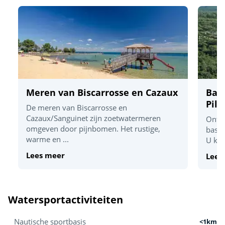
Meren van Biscarrosse en Cazaux
Bass
Pila
De meren van Biscarrosse en
Cazaux/Sanguinet zijn zoetwatermeren
Ontde
omgeven door pijnbomen. Het rustige,
bassi
warme en ...
U kun
Lees meer
Lees
Watersportactiviteiten
Nautische sportbasis
<1km