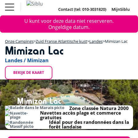
Overslaan
Fun Pass
Chalet
(Franse
Kopen
en
Contact (tel: 010-3031820)
MijnSiblu
DE
FR
IE
EN
Parken)
naar
Onze Campings
Foutmelding
Fun Pass (Franse Parken)
U kunt voor deze data niet reserveren.
de
Vakantie Inspiratie
+
Ongeldige datum.
inhoud
Aanbiedingen
gaan
Chalet Kopen
−
Accommodaties / Kampeerplaatsen
Onze Campings
Zuid Franse Atlantische kust
Landes
Mimizan Lac
Ontdek Siblu
Mimizan Lac
DE
FR
IE
EN
Landes / Mimizan
BEKIJK DE KAART
Mimizan Lac
Zone classée Natura 2000
Navettes accès plage et commerce
gratuites
Idéal pour des randonnées dans la
forêt landaise