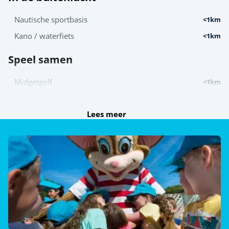
Nautische sportbasis
<1km
Kano / waterfiets
<1km
Speel samen
Midgetgolf
<1km
Ontdek
Lees meer
Kano- en kajakverhuur
<1km
Afleiding voor de kids
Speeltuin
<1km
Animatie
Shows