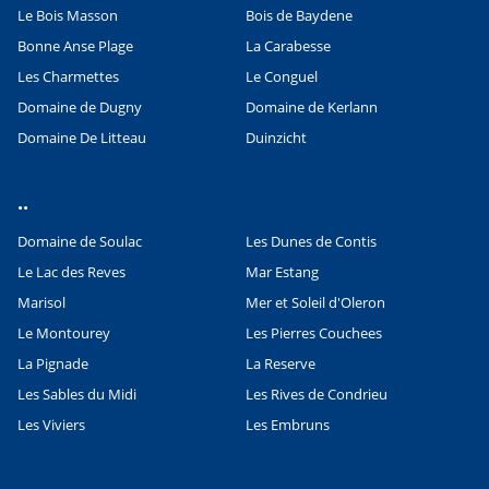
Le Bois Masson
Bois de Baydene
Bonne Anse Plage
La Carabesse
Les Charmettes
Le Conguel
Domaine de Dugny
Domaine de Kerlann
Domaine De Litteau
Duinzicht
..
Domaine de Soulac
Les Dunes de Contis
Le Lac des Reves
Mar Estang
Marisol
Mer et Soleil d'Oleron
Le Montourey
Les Pierres Couchees
La Pignade
La Reserve
Les Sables du Midi
Les Rives de Condrieu
Les Viviers
Les Embruns
Leaflet
|
©
OpenStreetMap
contributors, Points © 2012 LINZ