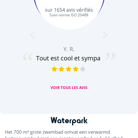
sur
1654
avis vérifiés
Suivi norme ISO 20488
va
Y. R.
sa
Tout est cool et sympa
emp
VOIR TOUS LES AVIS
Waterpark
Het 700 m² grote zwembad omvat een verwarmd