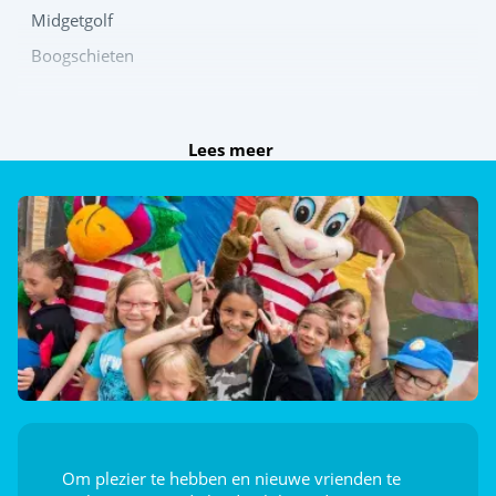
Midgetgolf
Boogschieten
Speel samen
Lees meer
Beachvolleybal
Wasserpolo
Tafeltennis
Jeu de boules
Ontdek
Aquafitness
Sportcursussen
Om plezier te hebben en nieuwe vrienden te
Sportschool