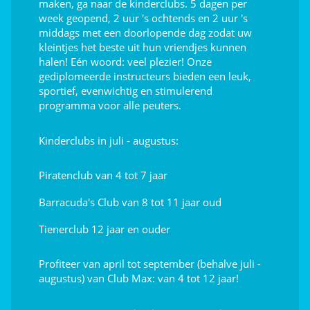
maken, ga naar de kinderclubs. 5 dagen per
week geopend, 2 uur 's ochtends en 2 uur 's
Spa (€)
middags met een doorlopende dag zodat uw
kleintjes het beste uit hun vriendjes kunnen
Afleiding voor de kids
halen! Eén woord: veel plezier! Onze
gediplomeerde instructeurs bieden een leuk,
sportief, evenwichtig en stimulerend
Speeltuin
programma voor alle peuters.
Trampoline
Kinderclubs in juli - augustus:
Touw Piramide
Zwemlessen (€)
Piratenclub van 4 tot 7 jaar
Indoor gamehal (videospelletjes)
Barracuda's Club van 8 tot 11 jaar oud
Tienerclub 12 jaar en ouder
Animatie
Profiteer van april tot september (behalve juli -
Shows
augustus) van Club Max: van 4 tot 12 jaar!
Kindervoorstellingen