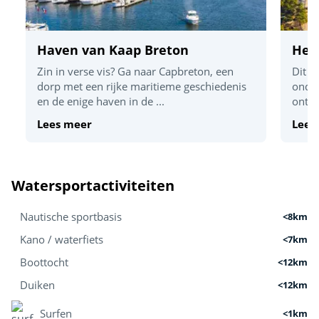
Haven van Kaap Breton
Het
Zin in verse vis? Ga naar Capbreton, een
Dit z
dorp met een rijke maritieme geschiedenis
onder
en de enige haven in de ...
ontde
Lees meer
Lees
Watersportactiviteiten
Nautische sportbasis
<8km
Kano / waterfiets
<7km
Boottocht
<12km
Duiken
<12km
Surfen
<1km