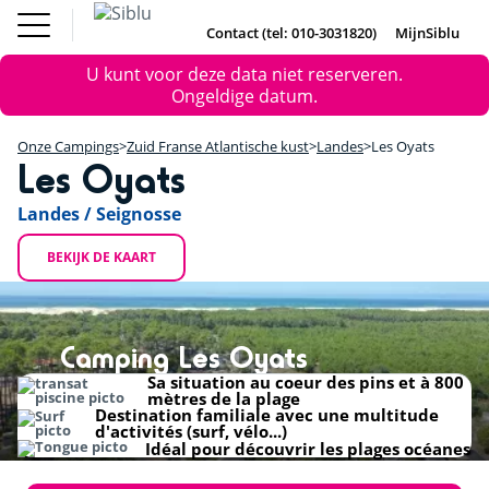
Overslaan
Fun Pass
Chalet
(Franse
Kopen
en
Contact (tel: 010-3031820)
MijnSiblu
DE
FR
IE
EN
Parken)
naar
Onze Campings
Foutmelding
Fun Pass (Franse Parken)
U kunt voor deze data niet reserveren.
de
Vakantie Inspiratie
+
Ongeldige datum.
inhoud
Aanbiedingen
gaan
Chalet Kopen
−
Accommodaties / Kampeerplaatsen
Onze Campings
Zuid Franse Atlantische kust
Landes
Les Oyats
Ontdek Siblu
Les Oyats
DE
FR
IE
EN
Landes / Seignosse
BEKIJK DE KAART
Camping Les Oyats
Sa situation au coeur des pins et à 800
mètres de la plage
Destination familiale avec une multitude
d'activités (surf, vélo...)
Idéal pour découvrir les plages océanes