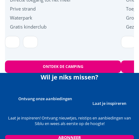
Prive strand
Toegan
Waterpark
Groot
Gratis kinderclub
Gezins
ONTDEK DE CAMPING
Wil je niks missen?
Ontvang onze aanbiedingen
Laat je inspireren
Laat je inspireren! Ontvang nieuwtjes, reistips en aanbiedingen van
Siblu en wees als eerste op de hoogte!
ABONNEER