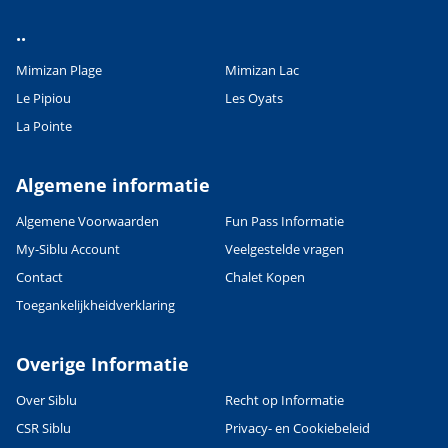
Leaflet
|
©
OpenStreetMap
contributors, Points © 2012 LINZ
..
Mimizan Plage
Mimizan Lac
Le Pipiou
Les Oyats
La Pointe
Algemene informatie
Algemene Voorwaarden
Fun Pass Informatie
My-Siblu Account
Veelgestelde vragen
Contact
Chalet Kopen
Toegankelijkheidverklaring
Overige Informatie
Over Siblu
Recht op Informatie
CSR Siblu
Privacy- en Cookiebeleid