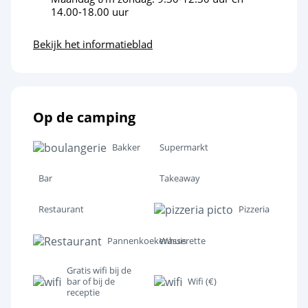
14.00-18.00 uur
Wellnessruimte
<1km
Bekijk het informatieblad
Pretpark
<6km
Cultuur en erfgoed
Op de camping
Seignosse
<7km
Het meer van Hossegor
<9km
Bakker
Supermarkt
Capbreton
<13km
Bar
Takeaway
Feria Dax en Mont-de-Marsan
<40km
Restaurant
Pizzeria
Hete Bron in Dax
<38km
Pannenkoekenhuis
Wasserette
Gratis wifi bij de
bar of bij de
Wifi (€)
receptie