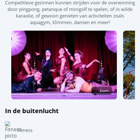
Competitieve gezinnen kunnen strijden voor de overwinning
Buiten- en binnenzwembad
door pingpong, petanque of minigolf te spelen, of in wilde
karaoke, of gewoon genieten van activiteiten zoals
Buitenzwembad
Glijbaan
aquagym, klimmen, dansen en meer!
Splashzone - Kinderspelletjes
Zwembad / zwembaan
Bubbelbaden - Balneotherapiebanken
Zoom
In de buitenlucht
Fitness