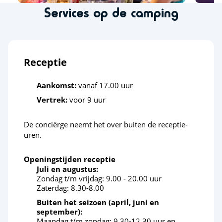
Wandelen
<1km
Services op de camping
Boogschieten
<13km
Dierentuin
<20km
Receptie
Sportactiviteiten
Aankomst:
vanaf 17.00 uur
Klimmuur
<11km
Vertrek:
voor 9 uur
Beachvolleybal
<1km
De conciërge neemt het over buiten de receptie-
Golf
<7km
uren.
Quad
<26km
Openingstijden receptie
Juli en augustus:
Tennis
<1km
Zondag t/m vrijdag: 9.00 - 20.00 uur
Zaterdag: 8.30-8.00
Outdoor Skate Park
<5km
Buiten het seizoen (april, juni en
september):
Ontspanning en welzijn
Maandag t/m zondag: 9.30-12.30 uur en