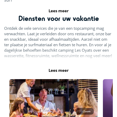
Paddle
<8km
Lees meer
Diensten voor uw vakantie
Rondvaarten
<12km
Ontdek de vele services die je van een topcamping mag
Kitesurfen
<8km
verwachten. Laat je verleiden door ons restaurant, onze bar
en snackbar, ideaal voor afhaalmaaltijden. Aarzel niet om
Activiteiten in de natuur
ter plaatse je surfmateriaal en fietsen te huren. En voor al je
dagelijkse behoeften beschikt camping Les Oyats over een
wasserette, fitnessruimte, wellnessruimte en nog veel meer!
Fietsroutes
<1km
Midgetgolf
<1km
Lees meer
Parachutespringen
<10km
Vissen
<3km
Fietsverhuur
<1km
Paintbal
<12km
Zoom