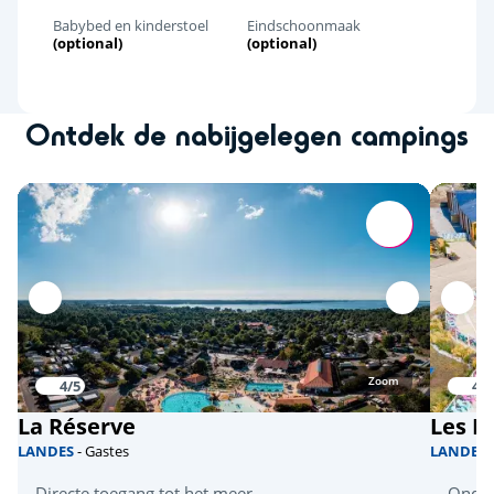
Babybed en kinderstoel
Eindschoonmaak
(optional)
(optional)
Ontdek de nabijgelegen campings
Zoom
4/5
4.1
La Réserve
Les D
LANDES
- Gastes
LANDES
Directe toegang tot het meer
Onde