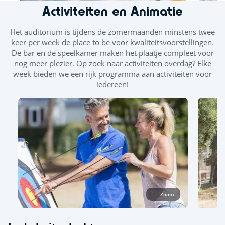
zwembad geopend is.
Activiteiten en Animatie
Rodel- en glijbanen
Het auditorium is tijdens de zomermaanden minstens twee
keer per week de place to be voor kwaliteitsvoorstellingen.
Verwarmd binnenzwembad
De bar en de speelkamer maken het plaatje compleet voor
nog meer plezier. Op zoek naar activiteiten overdag? Elke
Buitenzwembad
week bieden we een rijk programma aan activiteiten voor
Splashzone - Kinderspelletjes
Zonneterras
iedereen!
Zoom