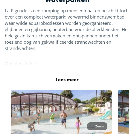
La Pignade is een camping op mensenmaat en beschikt toch
over een compleet waterpark: verwarmd binnenzwembad
waar wilde aquarobicslessen worden georganiseerd,
glijbanen en glijbanen, peuterbad voor de allerkleinsten. Het
hele gezin kan zich vermaken en ontspannen onder het
toeziend oog van gekwalificeerde strandwachten en
strandwachten.
Openingstijden:
April: van 10.15 uur tot 12.00 uur en van 14.00 uur
Mei, juni en september: van 10.15 uur tot 13.00 uur en van
Lees meer
14.30 uur tot 18.30 uur
Juli - augustus: 10.15 uur tot 19.30 uur
Let op: alle kinderen van 0-4 jaar zijn verplicht om
zwemluiers te dragen om toegang te krijgen tot de
zwembaden. In juli en augustus is het gehele zwemgedeelte
geopend. De glijbanen en het splashgedeelte zijn geopend
Zoom
vanaf half mei, terwijl er de rest van het seizoen minimaal 1