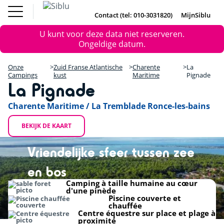
Overslaan
Fun Pass
Chalet
(Franse
Kopen
en
Contact (tel: 010-3031820)
MijnSiblu
DE
FR
IE
EN
Parken)
naar
Onze Campings
Foutmelding
Fun Pass (Franse Parken)
U kunt voor deze data niet reserveren.
de
Vakantie Inspiratie
+
Ongeldige datum.
inhoud
Aanbiedingen
gaan
Chalet Kopen
−
Accommodaties / Kampeerplaatsen
Onze
Zuid Franse Atlantische
Charente
La
Ontdek Siblu
Campings
kust
Maritime
Pignade
La Pignade
DE
FR
IE
EN
Charente Maritime / La Tremblade Ronce-les-bains
BEKIJK DE KAART
Vriendelijke sfeer tussen zee
en bos
Camping à taille humaine au cœur
d'une pinède
Piscine couverte et
chauffée
Centre équestre sur place et plage à
proximité