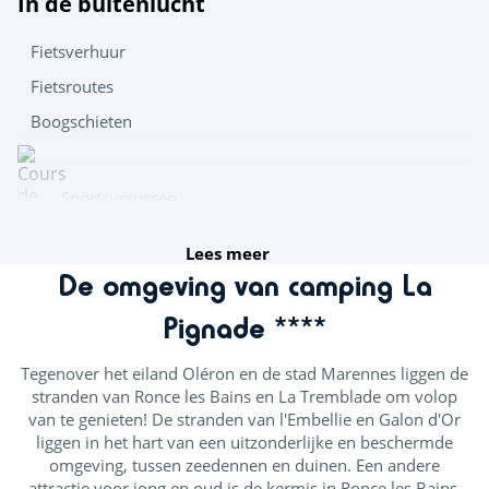
In de buitenlucht
Fietsverhuur
Fietsroutes
Boogschieten
Sportcursussen
Lees meer
De omgeving van camping La
Fitness
Pignade ****
Afleiding voor de kids
Tegenover het eiland Oléron en de stad Marennes liggen de
stranden van Ronce les Bains en La Tremblade om volop
Midgetgolf
van te genieten! De stranden van l'Embellie en Galon d'Or
liggen in het hart van een uitzonderlijke en beschermde
Paardensportcentrum
omgeving, tussen zeedennen en duinen. Een andere
attractie voor jong en oud is de kermis in Ronce les Bains,