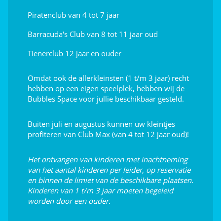
De eilanden Madame, Aix en Oléron
<10km
Piratenclub van 4 tot 7 jaar
Fort Boyard
<11km
Barracuda's Club van 8 tot 11 jaar oud
Het Nationaal Maritiem Museum in
<40km
Tienerclub 12 jaar en ouder
Rochefort
La Rochelle
<90km
Omdat ook de allerkleinsten (1 t/m 3 jaar) recht
hebben op een eigen speelplek, hebben wij de
Bubbles Space voor jullie beschikbaar gesteld.
Buiten juli en augustus kunnen uw kleintjes
profiteren van Club Max (van 4 tot 12 jaar oud)!
Het ontvangen van kinderen met inachtneming
van het aantal kinderen per leider, op reservatie
en binnen de limiet van de beschikbare plaatsen.
Kinderen van 1 t/m 3 jaar moeten begeleid
worden door een ouder.