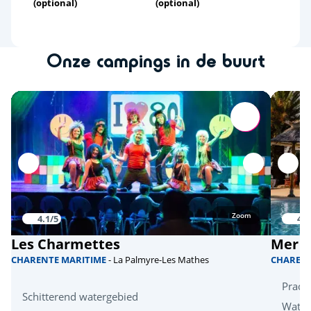
(optional)
(optional)
Onze campings in de buurt
Zoom
4.1/5
4.2
Les Charmettes
Mer e
CHARENTE MARITIME
- La Palmyre-Les Mathes
CHAREN
Pracht
Schitterend watergebied
Water