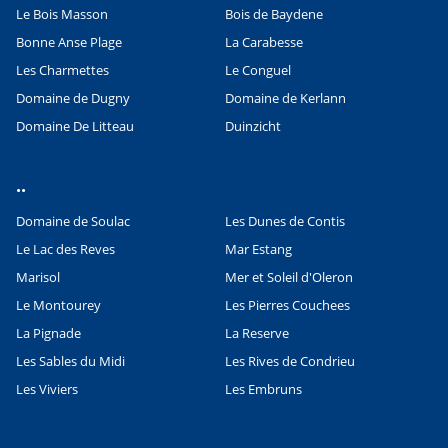
Le Bois Masson
Bois de Baydene
Bonne Anse Plage
La Carabesse
Les Charmettes
Le Conguel
Domaine de Dugny
Domaine de Kerlann
Domaine De Litteau
Duinzicht
..
Domaine de Soulac
Les Dunes de Contis
Le Lac des Reves
Mar Estang
Marisol
Mer et Soleil d'Oleron
Le Montourey
Les Pierres Couchees
La Pignade
La Reserve
Les Sables du Midi
Les Rives de Condrieu
Les Viviers
Les Embruns
Leaflet
|
©
OpenStreetMap
contributors, Points © 2012 LINZ