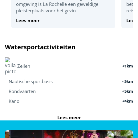
Tafeltennis
omgeving is La Rochelle een geweldige
betek
pleisterplaats voor het gezin. ...
reis 
Basketbal
Lees meer
Lees
Indoor plezier
Poolbiljart (€)
Watersportactiviteiten
Indoor gamehal (videospelletjes)
Zeilen
<1km
Nautische sportbasis
<5km
Rondvaarten
<5km
Kano
<4km
Sportactiviteiten
Lees meer
Tennisbaan
<1km