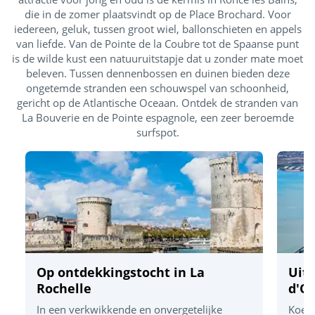
Speeltuin
die in de zomer plaatsvindt op de Place Brochard. Voor
iedereen, geluk, tussen groot wiel, ballonschieten en appels
Zwemlessen (€)
van liefde. Van de Pointe de la Coubre tot de Spaanse punt
is de wilde kust een natuuruitstapje dat u zonder mate moet
Ontdek
beleven. Tussen dennenbossen en duinen bieden deze
ongetemde stranden een schouwspel van schoonheid,
gericht op de Atlantische Oceaan. Ontdek de stranden van
Dag- en avondanimatie
La Bouverie en de Pointe espagnole, een zeer beroemde
surfspot.
Multisportterrein
Aquafitness
Boogschieten
Speel samen
Voetbal
Op ontdekkingstocht in La
Uit
Rochelle
d'O
Jeu de boules
In een verkwikkende en onvergetelijke
Koers