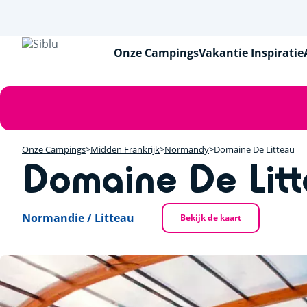
Overslaan
en
naar
de
Onze Campings
Vakantie Inspiratie
inhoud
gaan
Foutmelding
Onze Campings
Midden Frankrijk
Normandy
Domaine De Litteau
Domaine De Lit
Normandie / Litteau
Bekijk de kaart