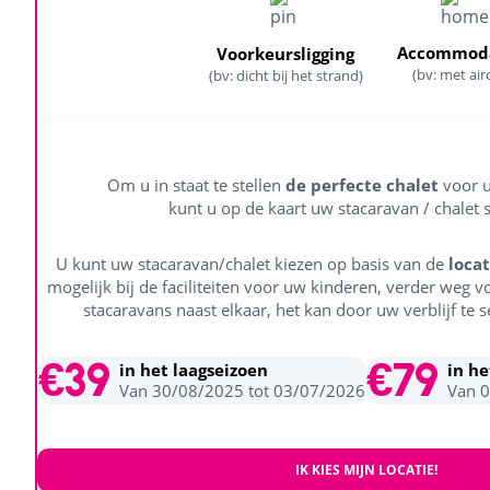
Accommoda
Voorkeursligging
(bv: met air
(bv: dicht bij het strand)
Om u in staat te stellen
de perfecte chalet
voor u
kunt u op de kaart uw stacaravan / chalet s
U kunt uw stacaravan/chalet kiezen op basis van de
locat
mogelijk bij de faciliteiten voor uw kinderen, verder weg v
stacaravans naast elkaar, het kan door uw verblijf te s
€39
€79
in het laagseizoen
in h
Van 30/08/2025 tot 03/07/2026
Van 
IK KIES MIJN LOCATIE!