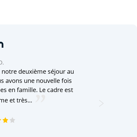
n
D.
 notre deuxième séjour au
s avons une nouvelle fois
es en famille. Le cadre est
e et très...
Leaflet
|
©
OpenStreetMap
contributors, Points © 2012 LINZ