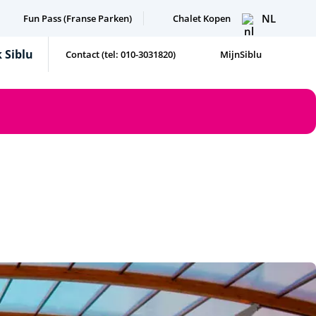
NL
Fun Pass (Franse Parken)
Chalet Kopen
 Siblu
Contact (tel: 010-3031820)
MijnSiblu