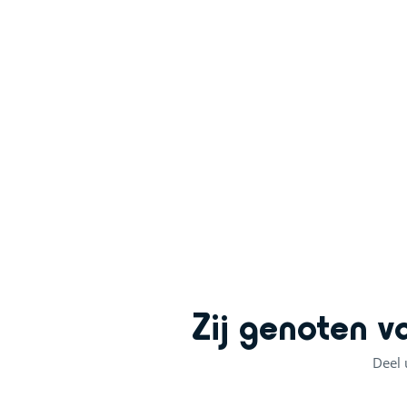
+
−
Zij genoten v
Deel 