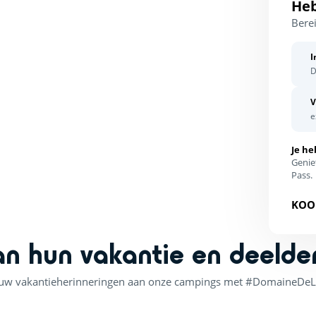
Heb
Berei
I
D
V
e
Je he
Genie
Pass.
KOO
an hun vakantie en deelde
uw vakantieherinneringen aan onze campings met #DomaineDeL