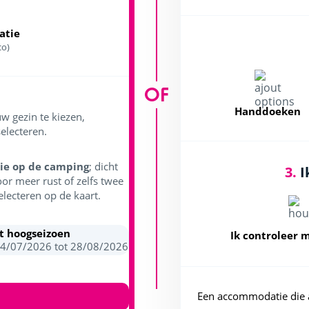
tie
co)
OF
Handdoeken
w gezin te kiezen,
electeren.
ie op de camping
; dicht
3.
I
oor meer rust of zelfs twee
electeren op de kaart.
et hoogseizoen
Ik controleer 
04/07/2026 tot 28/08/2026
Een accommodatie die 