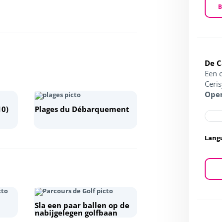
B
De 
Een 
Ceri
Open
10)
Plages du Débarquement
Lang
Sla een paar ballen op de
nabijgelegen golfbaan