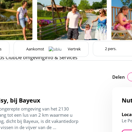
s
ds Club
De omgeving
Info & Services
Delen
sy, bij Bayeux
Nut
e ongerepte omgeving van het 2130
Loca
gang tot een lus van 2 km waarmee u
Le P
 dicht bij Bayeux, is dit vakantiedorp
issen in de vijver van de ...