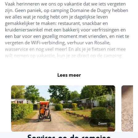
Vaak herinneren we ons op vakantie dat we iets vergeten
Ontspanning en welzijn
zijn. Geen paniek, op camping Domaine de Dugny hebben
we alles wat je nodig hebt om je dagelijkse leven
gemakkelijker te maken: restaurant, snackbar en
Dierentuin
<45km
kruidenierswinkel met een bakkerij voor verfrissingen en
een bar voor een gezellig moment met vrienden, en niet te
Futuroscope
<142km
vergeten de WiFi-verbinding, verhuur van Rosalie,
wasservice en nog veel meer! En als je je fietsen niet mee
Cultuur en erfgoed
wilt nemen op vakantie, kun je ze direct op de camping
huren. Onze fietsverhuurpartner geeft je graag advies!
Kastelen van de Loire-vallei
<35km
Lees meer
Blois
<17km
Poitiers
<157km
Zoom
Services op de camping