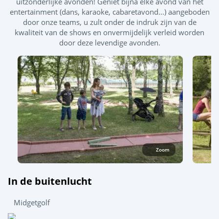
uitzonderlijke avonden! Geniet bijna elke avond van het
Splashzone - Kinderspelletjes
entertainment (dans, karaoke, cabaretavond...) aangeboden
door onze teams, u zult onder de indruk zijn van de
Rodel- en glijbanen
kwaliteit van de shows en onvermijdelijk verleid worden
door deze levendige avonden.
Zoom
In de buitenlucht
Midgetgolf