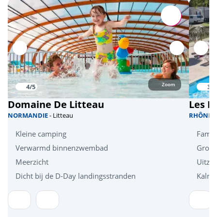
Zoom
4/5
3.7
Domaine De Litteau
Les R
NORMANDIE
- Litteau
RHÔNE
-
Kleine camping
Famil
Verwarmd binnenzwembad
Groen
Meerzicht
Uitzi
Dicht bij de D-Day landingsstranden
Kalm 