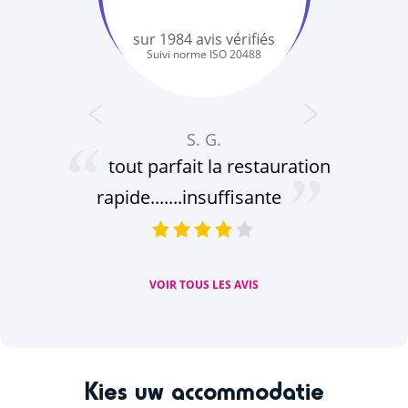
sur
1984
avis vérifiés
Suivi norme ISO 20488
S. G.
tout parfait la restauration
app
rapide.......insuffisante
VOIR TOUS LES AVIS
Kies uw accommodatie