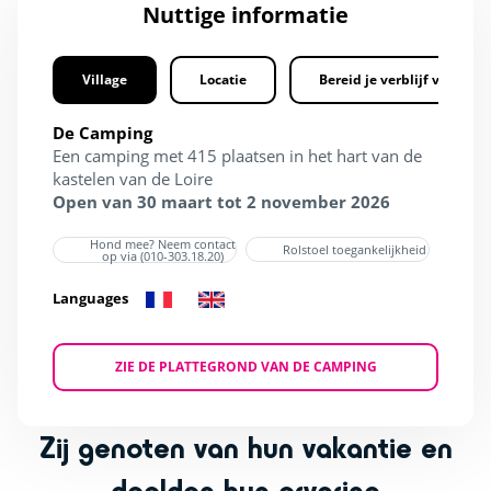
Nuttige informatie
Village
Locatie
Bereid je verblijf voor
De Camping
Een camping met 415 plaatsen in het hart van de
kastelen van de Loire
Open van 30 maart tot 2 november 2026
Hond mee? Neem contact
Rolstoel toegankelijkheid
op via (010-303.18.20)
Languages
ZIE DE PLATTEGROND VAN DE CAMPING
Zij genoten van hun vakantie en
deelden hun ervaring