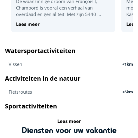
De waanzinnige droom van François I,
Met z
Chambord is vooral een verhaal van
monum
overdaad en genialiteit. Met zijn 5440 ...
Kaste
Lees meer
Lees
Watersportactiviteiten
Vissen
<1km
Activiteiten in de natuur
Fietsroutes
<5km
Sportactiviteiten
Zweefvliegtuig
Lees meer
<1km
Diensten voor uw vakantie
Golf
<5km