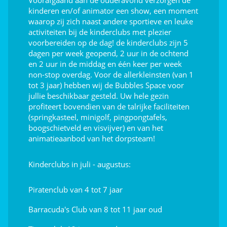
Voorafgaand aan de ouderavond verzorgen de
Zwemlessen (€)
kinderen en/of animator een show, een moment
waarop zij zich naast andere sportieve en leuke
Afleiding voor de kids
activiteiten bij de kinderclubs met plezier
voorbereiden op de dag! de kinderclubs zijn 5
Speeltuin
dagen per week geopend, 2 uur in de ochtend
en 2 uur in de middag en één keer per week
Springkussen
non-stop overdag. Voor de allerkleinsten (van 1
tot 3 jaar) hebben wij de Bubbles Space voor
Klimmen
jullie beschikbaar gesteld. Uw hele gezin
profiteert bovendien van de talrijke faciliteiten
Indoor gamehal (videospelletjes)
(springkasteel, minigolf, pingpongtafels,
boogschietveld en visvijver) en van het
Animatie
animatieaanbod van het dorpsteam!
Theater
Kinderclubs in juli - augustus:
Shows
Piratenclub van 4 tot 7 jaar
Openluchtpodium
Barracuda's Club van 8 tot 11 jaar oud
Dag- en avondanimatie