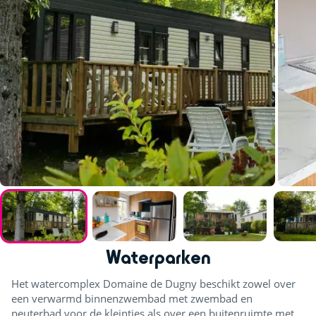
Waterparken
Het watercomplex Domaine de Dugny beschikt zowel over
een verwarmd binnenzwembad met zwembad en
peuterbad voor de kleintjes als over een buitenruimte met