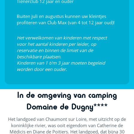
Tienerclub 12 jaar en ouder
Live muziek
Buiten juli en augustus kunnen uw kleintjes
profiteren van Club Max (van 4 tot 12 jaar oud)!
Het verwelkomen van kinderen met respect
voor het aantal kinderen per leider, op
reservatie en binnen de limiet van de
beschikbare plaatsen.
Kinderen van 1 t/m 3 jaar moeten begeleid
worden door een ouder.
In de omgeving van camping
Domaine de Dugny****
Het landgoed van Chaumont sur Loire, met uitzicht op de
koninklijke rivier, was ooit eigendom van Catherine de
Médicis en Diane de Poitiers. Het landgoed, dat bijna 30