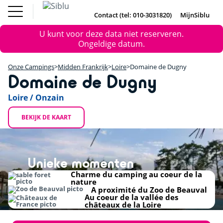
Overslaan
Fun Pass
Chalet
(Franse
Kopen
en
Contact (tel: 010-3031820)
MijnSiblu
DE
FR
IE
EN
Parken)
naar
Onze Campings
Foutmelding
Fun Pass (Franse Parken)
U kunt voor deze data niet reserveren.
de
Vakantie Inspiratie
+
Ongeldige datum.
inhoud
Aanbiedingen
gaan
Chalet Kopen
−
Accommodaties / Kampeerplaatsen
Onze Campings
Midden Frankrijk
Loire
Domaine de Dugny
Ontdek Siblu
Domaine de Dugny
DE
FR
IE
EN
Loire / Onzain
BEKIJK DE KAART
Unieke momenten
Charme du camping au coeur de la
nature
A proximité du Zoo de Beauval
Au coeur de la vallée des
châteaux de la Loire