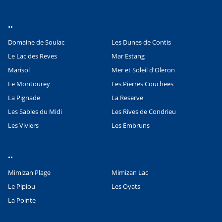
..
Domaine de Soulac
Les Dunes de Contis
Le Lac des Reves
Mar Estang
Marisol
Mer et Soleil d'Oleron
Le Montourey
Les Pierres Couchees
La Pignade
La Reserve
Les Sables du Midi
Les Rives de Condrieu
Les Viviers
Les Embruns
Leaflet
|
©
OpenStreetMap
contributors, Points © 2012 LINZ
..
Mimizan Plage
Mimizan Lac
Le Pipiou
Les Oyats
La Pointe