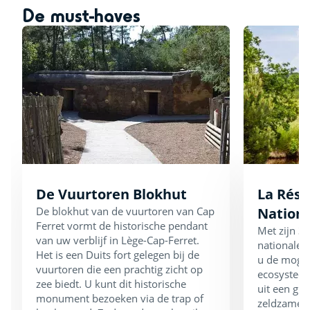
De must-haves
De Vuurtoren Blokhut
La Rése
De blokhut van de vuurtoren van Cap
Nationa
Ferret vormt de historische pendant
Met zijn 35
van uw verblijf in Lège-Cap-Ferret.
nationale 
Het is een Duits fort gelegen bij de
u de mogel
vuurtoren die een prachtig zicht op
ecosysteem
zee biedt. U kunt dit historische
uit een gr
monument bezoeken via de trap of
zeldzame s