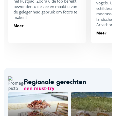
het kustpad. Zodra u de top bereikt,
vogels. U 
bewondert u de zee en maakt u van
schilderac
de gelegenheid gebruik om foto's te
moerassen 
maken!
landschap 
Arcachon 
Meer
Meer
Regionale gerechten
een must-try