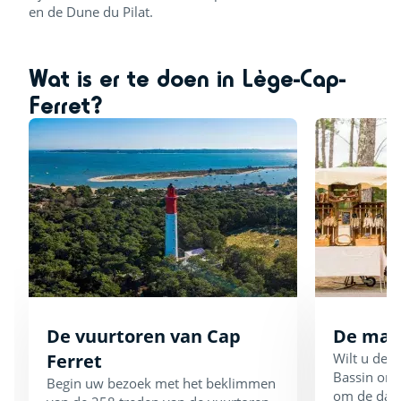
en de Dune du Pilat.
Wat is er te doen in Lège-Cap-
Ferret?
De vuurtoren van Cap
De mar
Ferret
Wilt u de 
Bassin ont
Begin uw bezoek met het beklimmen
om de dag 