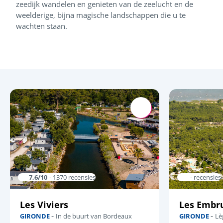
zeedijk wandelen en genieten van de zeelucht en de
weelderige, bijna magische landschappen die u te
wachten staan.
7,6/10
- 1370 recensies
- recensies
Les Viviers
Les Embr
-
-
GIRONDE
In de buurt van Bordeaux
GIRONDE
Lè