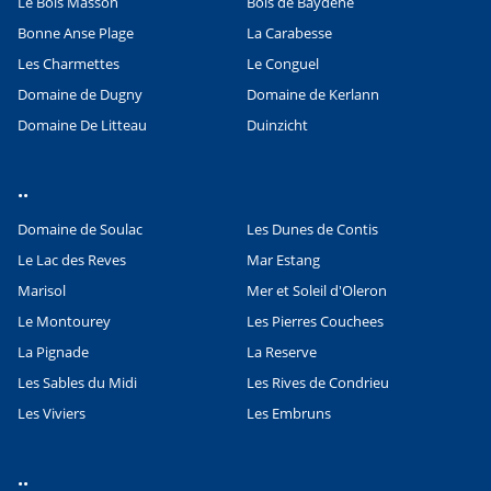
Le Bois Masson
Bois de Baydene
Bonne Anse Plage
La Carabesse
Les Charmettes
Le Conguel
Domaine de Dugny
Domaine de Kerlann
Domaine De Litteau
Duinzicht
..
Domaine de Soulac
Les Dunes de Contis
Le Lac des Reves
Mar Estang
Marisol
Mer et Soleil d'Oleron
Le Montourey
Les Pierres Couchees
La Pignade
La Reserve
Les Sables du Midi
Les Rives de Condrieu
Les Viviers
Les Embruns
..