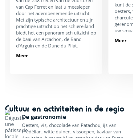
van de 258 treden van de vuurtoren
kunt de st
van Cap Ferret en laat u meeslepen
oesters, v
door het adembenemende uitzicht.
charcuterie
Met zijn typische architectuur en zijn
gerenomme
prachtige uitzicht op het schiereiland
uw smaakpa
biedt het een panoramisch uitzicht op
de baai van Arcachon, de Banc
Meer
d'Arguin en de Dune du Pilat.
Meer
Cultuur en activiteiten in de regio
De gastronomie
Oesters, vis, chocolade van Patachou, ijs van
Frédélian, witte duinen, vissoepen, kaviaar van