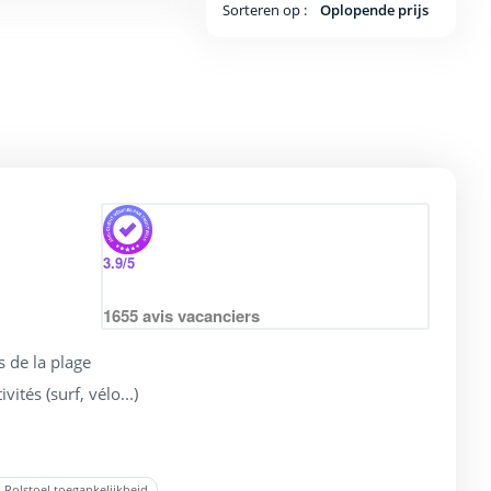
Sorteren op :
Oplopende prijs
3.9
/5
1655
avis vacanciers
s de la plage
ités (surf, vélo...)
Rolstoel toegankelijkheid