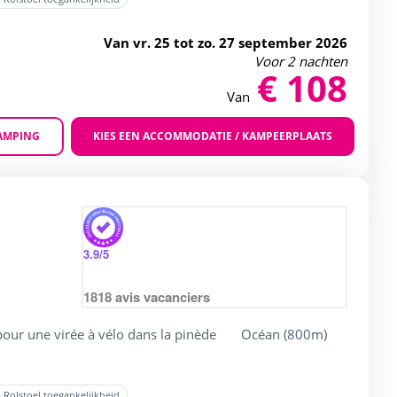
Van vr. 25 tot zo. 27 september 2026
Voor 2 nachten
€ 108
Van
AMPING
KIES EEN ACCOMMODATIE / KAMPEERPLAATS
Zoom
4 / 5
3.9
/5
1818
avis vacanciers
pour une virée à vélo dans la pinède
Océan (800m)
Rolstoel toegankelijkheid