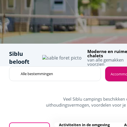
Moderne en ruim
Siblu
chalets
van alle gemakken
belooft
voorzien
Accommo
Veel Siblu campings beschikken 
uithoudingsvermogen, voordelen voor je 
Activiteiten in de omgeving
A