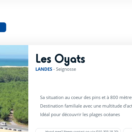
Les Oyats
rating of 4 / 5
LANDES
-
Seignosse
Sa situation au coeur des pins et à 800 mètre
Destination familiale avec une multitude d'activ
Idéal pour découvrir les plages océanes
Hond mee? Neem contact op via (010-303.18.20)