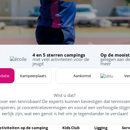
e
4 en 5 sterren campings
Op de moois
met veel activiteiten voor de
gelegen aan de
jeugd
meer
datie
Kampeerplaats
Wist u dat?
over een tennisbaan! De experts kunnen bevestigen dat tennissen 
spieren, je concentratievermogen en vooral een verhoogde stijgi
eerlijk zijn, wat een genot is het om je tegenstander te verslaan!
ctiviteiten op de camping
Kids Club
Ligging
Serv