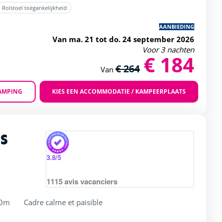
Rolstoel toegankelijkheid
AANBIEDING
Van ma. 21 tot do. 24 september 2026
Voor 3 nachten
€ 184
€ 264
Van
AMPING
KIES EEN ACCOMMODATIE / KAMPEERPLAATS
Zoom
s
rating of 4 / 5
3.8
/5
1115
avis vacanciers
00m
Cadre calme et paisible