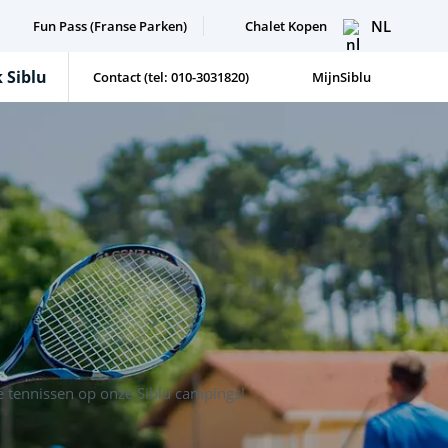
NL
Fun Pass (Franse Parken)
Chalet Kopen
 Siblu
Contact (tel: 010-3031820)
MijnSiblu
e tennissen op onze Siblu campings!