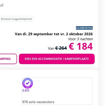
Sud
Rolstoel toegankelijkheid
AANBIEDING
Van di. 29 september tot vr. 2 oktober 2026
Voor 3 nachten
€ 184
€ 264
Van
AMPING
KIES EEN ACCOMMODATIE / KAMPEERPLAATS
Zoom
 4 / 5
3.8
/5
976
avis vacanciers