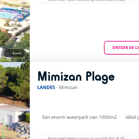
ONTDEK DE C
Zoom
Mimizan Plage
rating of 
LANDES
-
Mimizan
Een enorm waterpark van 1000m2
Idéal 
Hond mee? Neem contact op via (010-303.18.20)