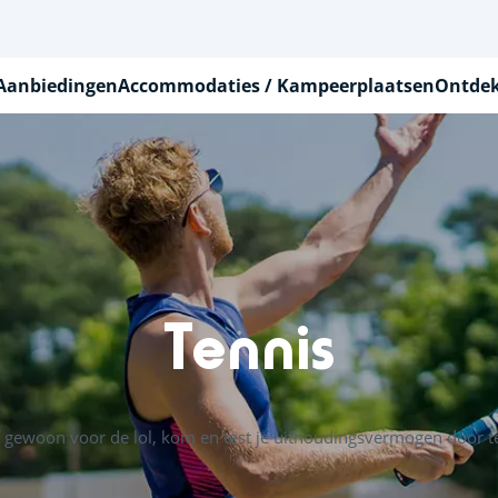
Aanbiedingen
Accommodaties / Kampeerplaatsen
Ontdek
Tennis
 gewoon voor de lol, kom en test je uithoudingsvermogen door t