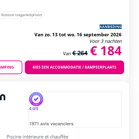
Rolstoel toegankelijkheid
AANBIEDING
Van zo. 13 tot wo. 16 september 2026
Voor 3 nachten
€ 184
€ 264
Van
AMPING
KIES EEN ACCOMMODATIE / KAMPEERPLAATS
Zoom
n
rating of 4 / 5
4.0
/5
1971
avis vacanciers
Piscine intérieure et chauffée