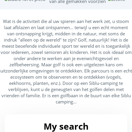
van alle gemakken voorzien
m
Zeilen
(8)
Wat is de activiteit die al uw spieren aan het werk zet, u stoom
laat afblazen en laat ontspannen... terwijl u een echt moment
Activiteiten op de camping
van ontsnapping krijgt, midden in de natuur, met soms de
indruk "alleen op de wereld" te zijn? Golf, natuurlijk! Het is de
meest beoefende individuele sport ter wereld en is toegankelijk
Aquagym
(2)
voor iedereen, zowel senioren als kinderen. Het is ook ideaal om
Boogschieten
(8)
onder andere te werken aan je evenwichtsgevoel en
zelfbeheersing. Maar golf is ook een uitgelezen kans om
Boomklimmen
(1)
uitzonderlijke omgevingen te ontdekken. Elk parcours is een echt
Fitness
(12)
ecosysteem om te observeren en te ontdekken (vogels,
eekhoorns, planten, enz.). Door op een Siblu-camping te
Jeu de boules
(17)
verblijven, kunt u de geneugten van het golfen delen met
vrienden of familie. Er is een golfbaan in de buurt van elke Siblu
Minigolf
(10)
camping...
Multisportterrein
(16)
Tafeltennis
(17)
My search
Tennis
(8)