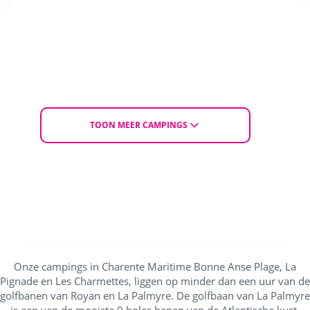
Hond mee? Neem contact
Rolstoel toegankelijkheid
op via (010-303.18.20)
AANBIEDING
Van di. 29 september tot vr. 2 oktober 2026
Voor 3 nachten
€ 184
€ 264
TOON MEER CAMPINGS
Van
ONTDEK DE CAMPING
KIES EEN ACCOMMODATIE / KAMPEERPLAATS
Onze campings in Charente Maritime Bonne Anse Plage, La
Pignade en Les Charmettes, liggen op minder dan een uur van de
golfbanen van Royan en La Palmyre. De golfbaan van La Palmyre