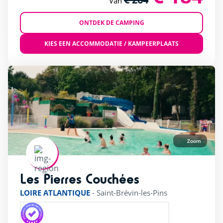
Van
ONTDEK DE CAMPING
KIES EEN ACCOMMODATIE / KAMPEERPLAATS
Zoom
Les Pierres Couchées
rating of 4 / 5
LOIRE ATLANTIQUE
-
Saint-Brévin-les-Pins