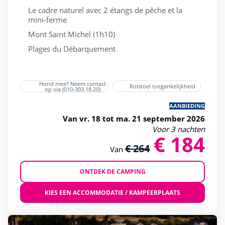
Le cadre naturel avec 2 étangs de pêche et la
mini-ferme
Mont Saint Michel (1h10)
Plages du Débarquement
Hond mee? Neem contact
Rolstoel toegankelijkheid
op via (010-303.18.20)
AANBIEDING
Van vr. 18 tot ma. 21 september 2026
Voor 3 nachten
€ 184
€ 264
Van
ONTDEK DE CAMPING
KIES EEN ACCOMMODATIE / KAMPEERPLAATS