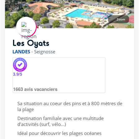
Aan de rand van het bos
(11)
Campings Frankrijk
(17)
Zoom
Dichtbij de zee
(14)
Dichtbij een meer / vijver
(2)
Les Oyats
rating of 4 / 5
Loopafstand naar het strand
(4)
LANDES
-
Seignosse
Wandeltoegang tot een meer/vijver
(4)
3.9
/5
Services
1663
avis vacanciers
(6)
Sa situation au coeur des pins et à 800 mètres de
la plage
(9)
Destination familiale avec une multitude
(13)
d'activités (surf, vélo...)
(15)
Idéal pour découvrir les plages océanes