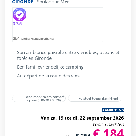
GIRONDE
-
Soulac-sur-Mer
3.7
/5
351
avis vacanciers
Son ambiance paisible entre vignobles, océans et
forêt en Gironde
Een familievriendelijke camping
Au départ de la route des vins
Hond mee? Neem contact
Rolstoel toegankelijkheid
op via (010-303.18.20)
AANBIEDING
Van za. 19 tot di. 22 september 2026
Voor 3 nachten
€ 184
€ 264