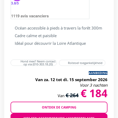
3.8
/5
1119
avis vacanciers
Océan accessible à pieds à travers la forêt 300m
Cadre calme et paisible
Idéal pour découvrir la Loire Atlantique
Hond mee? Neem contact
Rolstoel toegankelijkheid
op via (010-303.18.20)
AANBIEDING
Van za. 12 tot di. 15 september 2026
Voor 3 nachten
€ 184
€ 264
Van
ONTDEK DE CAMPING