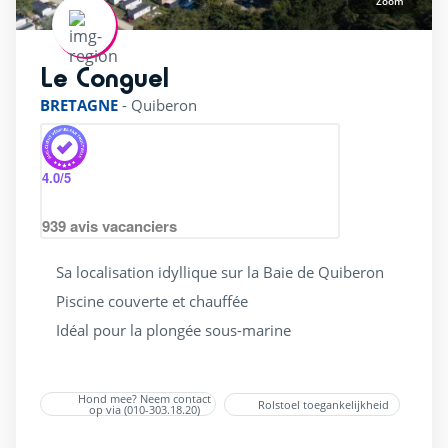
Schoonheidssalon
(4)
Zoom
Stacaravan
(17)
Le Conguel
Supermarkt
(17)
rating of 4 / 5
Ticketverkoop
(12)
BRETAGNE
-
Quiberon
Wellness & spa ruimte
(8)
Wifi
(16)
4.0
/5
Zondag tot zondag verblijf
(2)
939
avis vacanciers
Sa localisation idyllique sur la Baie de Quiberon
Waterpark
Piscine couverte et chauffée
Idéal pour la plongée sous-marine
Overdekt / verwarmd zwembad
(9)
Peuterbad
(17)
Hond mee? Neem contact
Rolstoel toegankelijkheid
Privé strand
op via (010-303.18.20)
(2)
Splashzone / waterspelen
(14)