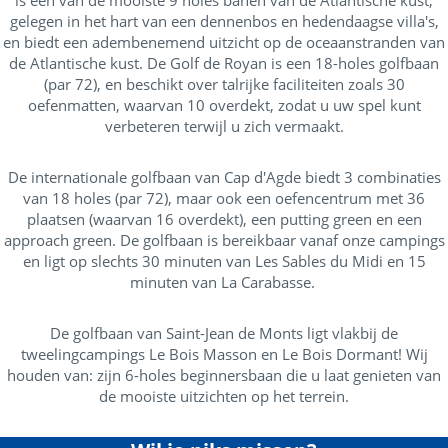
is een van de mooiste 9 holes banen van de Atlantische kust,
gelegen in het hart van een dennenbos en hedendaagse villa's,
en biedt een adembenemend uitzicht op de oceaanstranden van
de Atlantische kust. De Golf de Royan is een 18-holes golfbaan
(par 72), en beschikt over talrijke faciliteiten zoals 30
oefenmatten, waarvan 10 overdekt, zodat u uw spel kunt
verbeteren terwijl u zich vermaakt.
De internationale golfbaan van Cap d'Agde biedt 3 combinaties
van 18 holes (par 72), maar ook een oefencentrum met 36
plaatsen (waarvan 16 overdekt), een putting green en een
approach green. De golfbaan is bereikbaar vanaf onze campings
en ligt op slechts 30 minuten van Les Sables du Midi en 15
minuten van La Carabasse.
De golfbaan van Saint-Jean de Monts ligt vlakbij de
tweelingcampings Le Bois Masson en Le Bois Dormant! Wij
houden van: zijn 6-holes beginnersbaan die u laat genieten van
de mooiste uitzichten op het terrein.