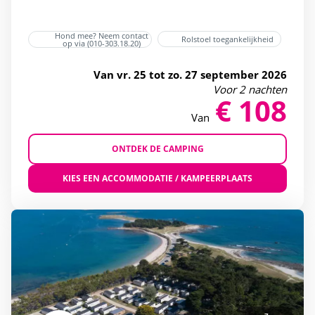
(15)
4 sterren
(16)
Hond mee? Neem contact
Rolstoel toegankelijkheid
op via (010-303.18.20)
5 sterren
(1)
Van vr. 25 tot zo. 27 september 2026
Bar
(16)
Voor 2 nachten
€ 108
Cadeaubon
(16)
Van
Fietsverhuur
(15)
Flash Sale
(1)
ONTDEK DE CAMPING
Honden toegestaan
(15)
KIES EEN ACCOMMODATIE / KAMPEERPLAATS
Last Minute JULI
(4)
Last minute
(17)
Mindervaliden
(13)
Pendelbus naar het strand
(2)
Restaurant
(15)