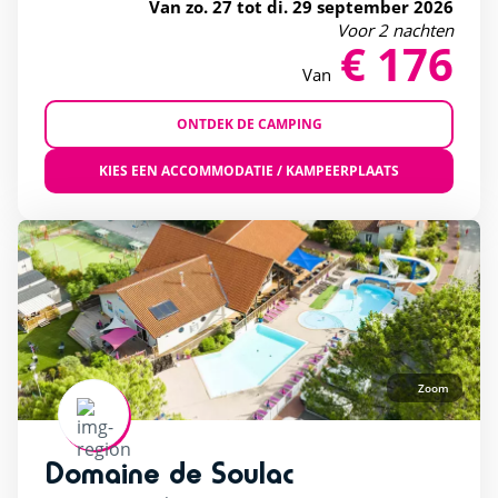
Van zo. 27 tot di. 29 september 2026
Voor 2 nachten
Verwarmd buitenzwembad
(17)
€ 176
Waterglijbaan
(17)
Van
Whirlpools
(8)
ONTDEK DE CAMPING
KIES EEN ACCOMMODATIE / KAMPEERPLAATS
Zoom
Domaine de Soulac
rating of 4 / 5