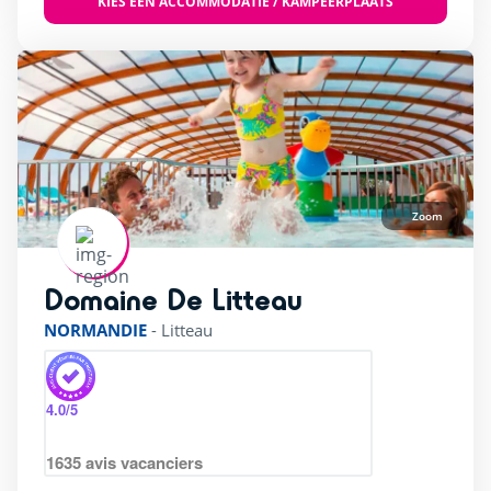
KIES EEN ACCOMMODATIE / KAMPEERPLAATS
Zoom
Domaine De Litteau
rating of 4 / 5
NORMANDIE
-
Litteau
4.0
/5
1635
avis vacanciers