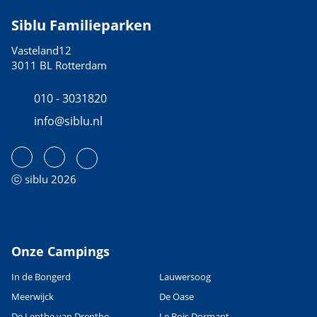
Siblu Familieparken
Vasteland12
3011 BL Rotterdam
010 - 3031820
info@siblu.nl
ⓒ siblu 2026
Onze Campings
In de Bongerd
Lauwersoog
Meerwijck
De Oase
De Lenthe van Drenthe
Le Bois Dormant