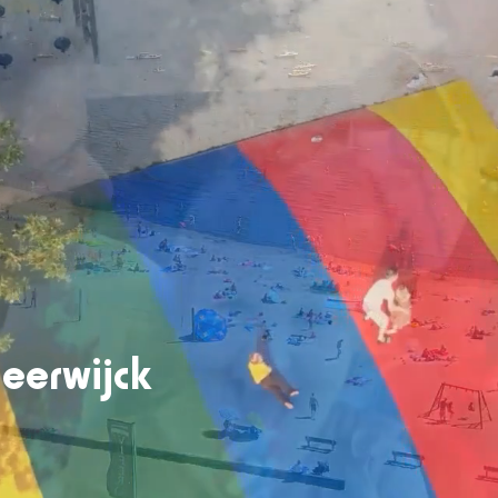
jck
eerwijck