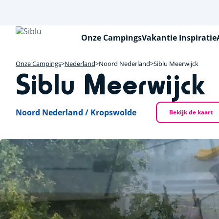
Overslaan
en
naar
de
Onze Campings
Vakantie Inspiratie
inhoud
gaan
Onze Campings
Nederland
Noord Nederland
Siblu Meerwijck
Siblu Meerwijck
Noord Nederland / Kropswolde
Bekijk de kaart