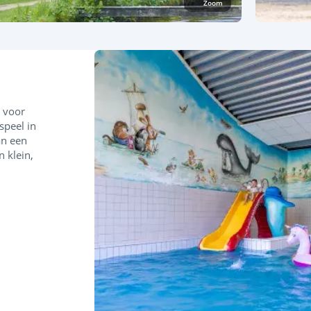
Zoom
g voor
 speel in
an een
n klein,