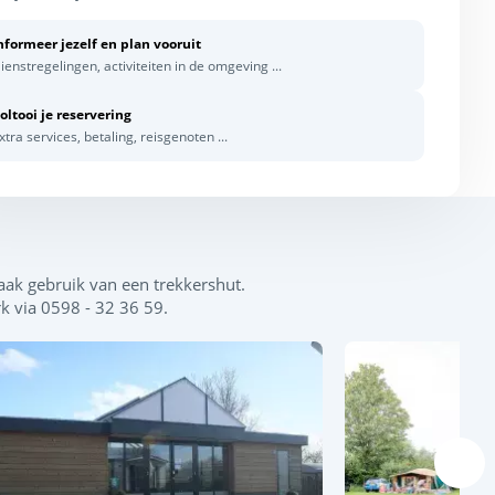
nformeer jezelf en plan vooruit
ienstregelingen, activiteiten in de omgeving ...
oltooi je reservering
xtra services, betaling, reisgenoten ...
ak gebruik van een trekkershut.
 via 0598 - 32 36 59.
Leaflet
|
©
OpenStreetMap
contributors, Points © 2012 LINZ