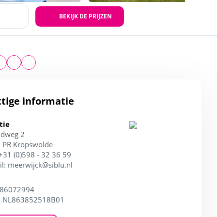
BEKIJK DE PRIJZEN
tige informatie
tie
ndweg 2
 PR Kropswolde
 +31 (0)598 - 32 36 59
il:
meerwijck@siblu.nl
 86072994
: NL863852518B01