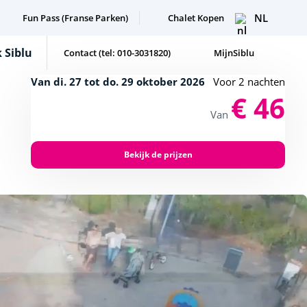
NL
Fun Pass (Franse Parken)
Chalet Kopen
 Siblu
Contact (tel: 010-3031820)
MijnSiblu
Van di. 27 tot do. 29 oktober 2026
Voor 2 nachten
€ 46
Van
Bekijk de prijzen