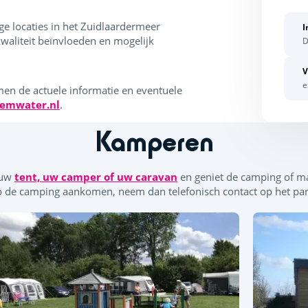
e locaties in het Zuidlaardermeer
I
kwaliteit beïnvloeden en mogelijk
D
V
e
n de actuele informatie en eventuele
emwater.nl
.
Kamperen
 uw
tent, uw camper of uw caravan
en geniet de camping of ma
p de camping aankomen, neem dan telefonisch contact op het park