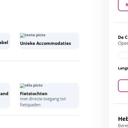
B
De 
abel
Open
Unieke Accommodaties
Lang
rand
Fietstochten
met directe toegang tot
fietspaden
Heb
Berei