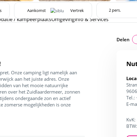
s
atie / kampeerplaats
Omgeving
Info & Services
Delen
!
Nut
pret. Onze camping ligt namelijk aan
Loca
erwijck aan het juiste adres. Onze
Stra
midden van het mooie natuurrijke
9606
aren over het Zuidlaardermeer, zonnen
Tel.:
 tijdens ondergaande zon en actief
E-ma
jke zomerse mogelijkheden is onze
KvK:
BTW