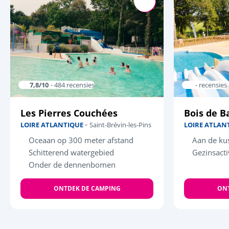
7,8/10
- 484 recensies
- recensies
Les Pierres Couchées
Bois de 
-
LOIRE ATLANTIQUE
Saint-Brévin-les-Pins
LOIRE ATLAN
Oceaan op 300 meter afstand
Aan de ku
Schitterend watergebied
Gezinsacti
Onder de dennenbomen
ONTDEK DE CAMPING
ONT