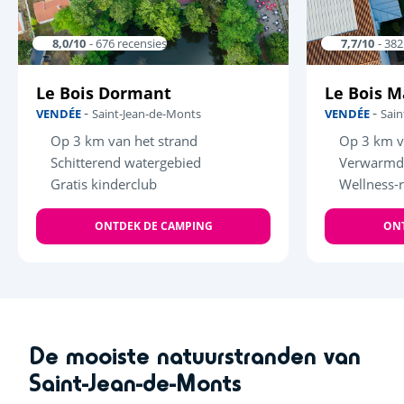
8,0/10
- 676 recensies
7,7/10
- 382
Le Bois Dormant
Le Bois 
-
-
VENDÉE
Saint-Jean-de-Monts
VENDÉE
Sain
Op 3 km van het strand
Op 3 km v
Schitterend watergebied
Verwarmd
Gratis kinderclub
Wellness-
ONTDEK DE CAMPING
ONT
De mooiste natuurstranden van
Saint-Jean-de-Monts