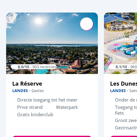
8,0/10
- 903 recensies
8,1/10
- 969
La Réserve
Les Dunes
-
-
LANDES
Gastes
LANDES
Sain
Directe toegang tot het meer
Onder de
Prive strand
Waterpark
Toegang to
fiets
Gratis kinderclub
Groot zwe
Gezinsacti