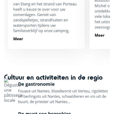
Boottochte
van Etang en het strand van Porteau
Michel of 
heeft u keuze te over voor uw
ontdekken
zomerdagen. Geniet van
vele lokale
zandspelletjes, strandhutten en
het uitzich
watersporten tijdens uw
zeezoogdie
familieverblijf op onze camping.
Meer
Meer
Cultuur en activiteiten in de regio
De gastronomie
Fouace uit Nantes, bloedworst uit Vertou, rigolettes
en berlingots uit Nantes, schaaldieren en vis uit de
buurt, de priester uit Nantes...
De must-see bezoekjes