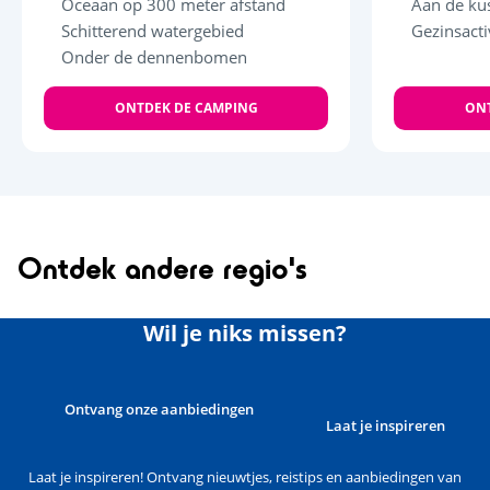
Oceaan op 300 meter afstand
Aan de ku
Schitterend watergebied
Gezinsacti
Onder de dennenbomen
ONTDEK DE CAMPING
ONT
Ontdek andere regio's
Wil je niks missen?
Ontvang onze aanbiedingen
Laat je inspireren
Laat je inspireren! Ontvang nieuwtjes, reistips en aanbiedingen van