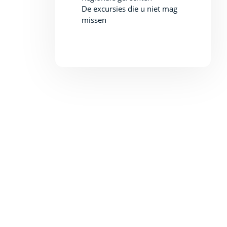
De excursies die u niet mag
missen
Een uitstapje naar het Ardaillon Theater
Wil je een artistieke voorstelling bijwonen? Het Théâtre de
l'Ardaillon biedt vermakelijke shows voor jong en oud. Elke
voorstelling is uniek en belooft goede familiemomenten ti
verblijf op Vias Plage.