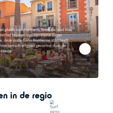
en plaats vol charme is, biedt de stad Vias
et het bruisen van zijn kleine zusje!
e, deze oude Gallo-Romeinse stad heeft
rchitectonisch erfgoed gevormd door de
-Haute.
ten in de regio