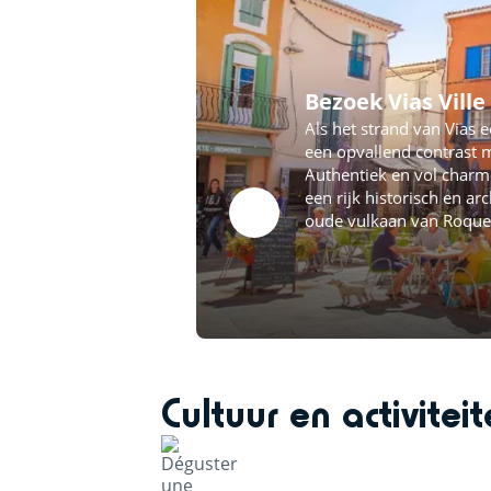
Bezoek Vias Ville
Als het strand van Vias e
een opvallend contrast m
Authentiek en vol charm
een rijk historisch en a
oude vulkaan van Roque
Cultuur en activitei