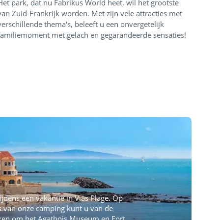
Het park, dat nu Fabrikus World heet, wil het grootste
van Zuid-Frankrijk worden. Met zijn vele attracties met
verschillende thema's, beleeft u een onvergetelijk
familiemoment met gelach en gegarandeerde sensaties!
ijdens een vakantie in Vias Plage. Op
rs van onze camping kunt u van de
ken om het Agathois Museum en Fort