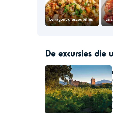
Le ragoût d'escoubilles
La 
De excursies die 