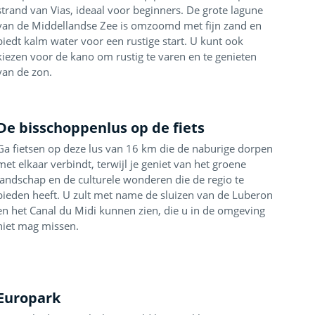
strand van Vias, ideaal voor beginners. De grote lagune
van de Middellandse Zee is omzoomd met fijn zand en
biedt kalm water voor een rustige start. U kunt ook
kiezen voor de kano om rustig te varen en te genieten
van de zon.
De bisschoppenlus op de fiets
Ga fietsen op deze lus van 16 km die de naburige dorpen
met elkaar verbindt, terwijl je geniet van het groene
landschap en de culturele wonderen die de regio te
bieden heeft. U zult met name de sluizen van de Luberon
en het Canal du Midi kunnen zien, die u in de omgeving
niet mag missen.
Europark