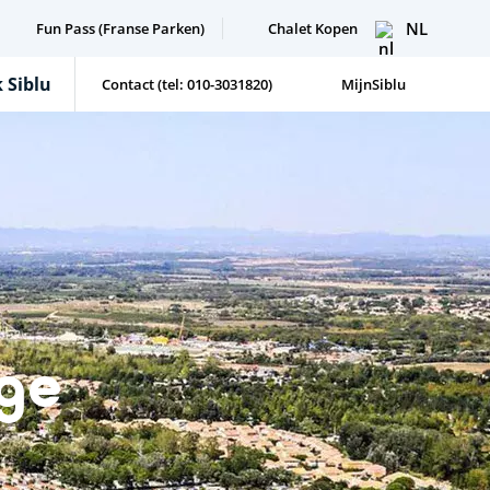
NL
Fun Pass (Franse Parken)
Chalet Kopen
 Siblu
Contact (tel: 010-3031820)
MijnSiblu
age