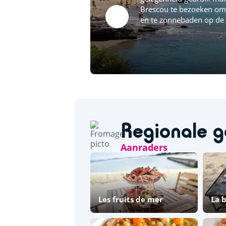
Brescou te bezoeken om 
en te zonnebaden op de
Regionale g
Aanraders
Les fruits de mer
La 