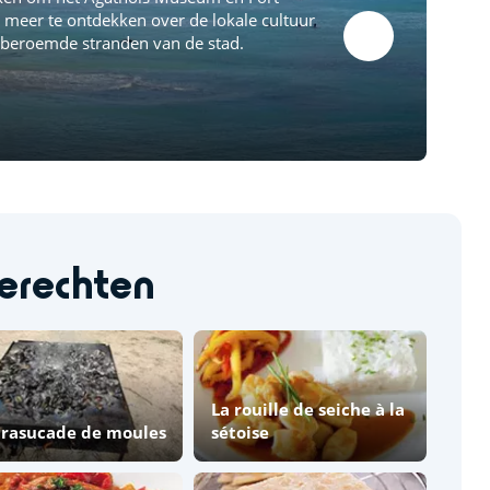
meer te ontdekken over de lokale cultuur
 beroemde stranden van de stad.
erechten
La rouille de seiche à la
brasucade de moules
sétoise