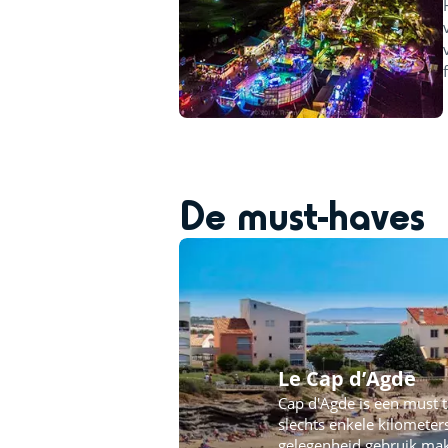
De must-haves
Le Cap d’Agde
Cap d'Agde is een must t
slechts enkele kilomete
gelegenheid gebruik ma