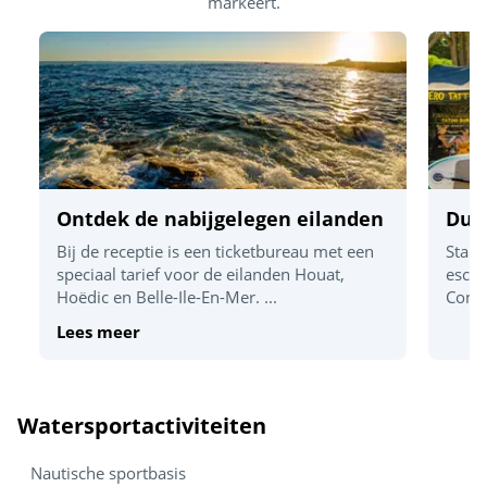
markeert.
Ontdek de nabijgelegen eilanden
Dur
Bij de receptie is een ticketbureau met een
Stand
speciaal tarief voor de eilanden Houat,
escap
Hoëdic en Belle-Ile-En-Mer. ...
Congu
Lees meer
Watersportactiviteiten
Nautische sportbasis