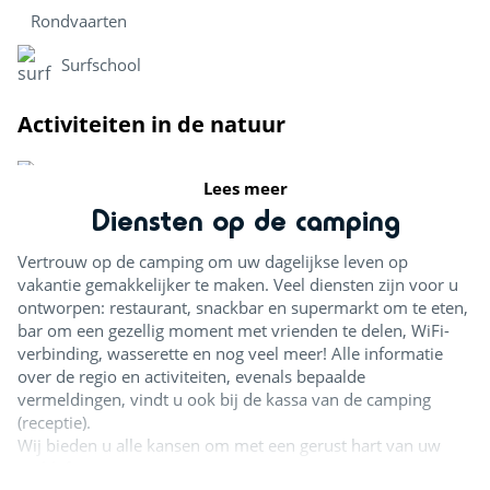
Rondvaarten
Surfschool
Activiteiten in de natuur
Paardenstal
Lees meer
Diensten op de camping
Vissen
Vertrouw op de camping om uw dagelijkse leven op
Fietsroutes
vakantie gemakkelijker te maken. Veel diensten zijn voor u
ontworpen: restaurant, snackbar en supermarkt om te eten,
Sportactiviteiten
bar om een ​​gezellig moment met vrienden te delen, WiFi-
verbinding, wasserette en nog veel meer! Alle informatie
over de regio en activiteiten, evenals bepaalde
Skatepark
vermeldingen, vindt u ook bij de kassa van de camping
(receptie).
Ontspanning
Wij bieden u alle kansen om met een gerust hart van uw
verblijf te genieten.
Strand op korte afstand