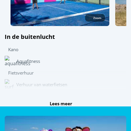
Zoom
In de buitenlucht
Kano
Aquafitness
Fietsverhuur
Verhuur van waterfietsen
Wetsuitverhuur
Lees meer
Ontdek
Dag- en avondanimatie