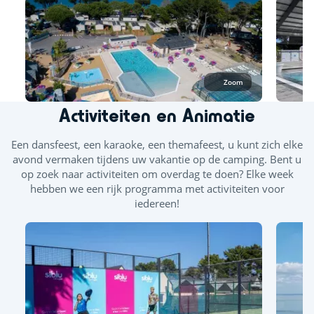
Buiten- en binnenzwembad
Rodel- en glijbanen
Zoom
Verwarmd binnenzwembad
Activiteiten en Animatie
Buitenzwembad
Een dansfeest, een karaoke, een themafeest, u kunt zich elke
avond vermaken tijdens uw vakantie op de camping. Bent u
op zoek naar activiteiten om overdag te doen? Elke week
hebben we een rijk programma met activiteiten voor
iedereen!