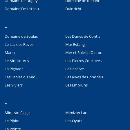
Domaine de Dugny
Domaine de Kerlann
Domaine De Litteau
Duinzicht
..
Domaine de Soulac
Les Dunes de Contis
Le Lac des Reves
Mar Estang
Marisol
Mer et Soleil d'Oleron
Le Montourey
Les Pierres Couchees
La Pignade
La Reserve
Les Sables du Midi
Les Rives de Condrieu
Les Viviers
Les Embruns
Leaflet
|
©
OpenStreetMap
contributors, Points © 2012 LINZ
..
Mimizan Plage
Mimizan Lac
Le Pipiou
Les Oyats
La Pointe