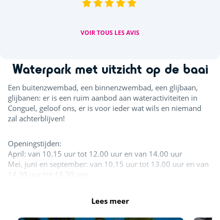
(a
VOIR TOUS LES AVIS
Waterpark met uitzicht op de baai
Een buitenzwembad, een binnenzwembad, een glijbaan,
glijbanen: er is een ruim aanbod aan wateractiviteiten in
Conguel, geloof ons, er is voor ieder wat wils en niemand
zal achterblijven!
Openingstijden:
April: van 10.15 uur tot 12.00 uur en van 14.00 uur
Mei, juni en september: van 10.15 uur tot 13.00 uur en van
14.30 uur tot 18.30 uur
Juli - augustus: 10.15 uur tot 19.30 uur
Lees meer
In juli en augustus is het gehele zwemgedeelte geopend. De
rest van het seizoen is er minimaal 1 zwembad geopend.