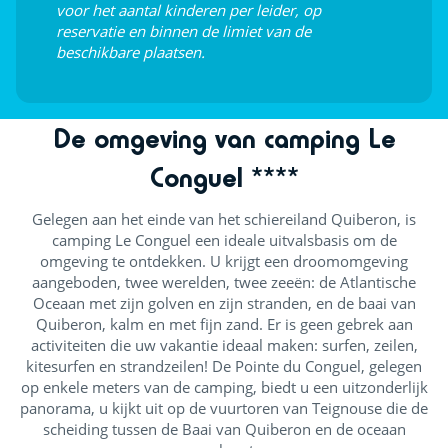
voor het aantal kinderen per leider, op
reservatie en binnen de limiet van de
Poolbiljart (€)
beschikbare plaatsen.
De omgeving van camping Le
Conguel ****
Gelegen aan het einde van het schiereiland Quiberon, is
camping Le Conguel een ideale uitvalsbasis om de
omgeving te ontdekken. U krijgt een droomomgeving
aangeboden, twee werelden, twee zeeën: de Atlantische
Oceaan met zijn golven en zijn stranden, en de baai van
Quiberon, kalm en met fijn zand. Er is geen gebrek aan
activiteiten die uw vakantie ideaal maken: surfen, zeilen,
kitesurfen en strandzeilen! De Pointe du Conguel, gelegen
op enkele meters van de camping, biedt u een uitzonderlijk
panorama, u kijkt uit op de vuurtoren van Teignouse die de
scheiding tussen de Baai van Quiberon en de oceaan