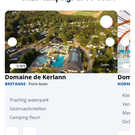
Zoom
3.9/5
4/5
Domaine de Kerlann
Domai
BRETAGNE
- Pont-Aven
NORMAN
Klein
Prachtig waterpark
Verw
Gezinsactiviteiten
Meerz
Camping fleuri
Dicht