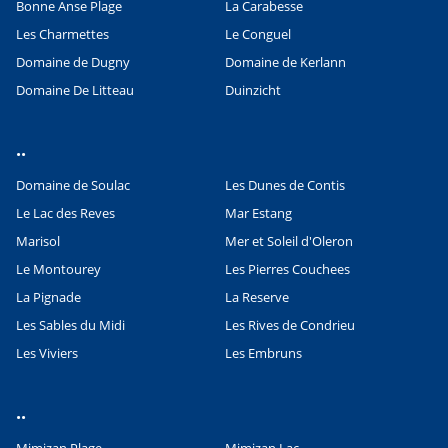
Bonne Anse Plage
La Carabesse
Les Charmettes
Le Conguel
Domaine de Dugny
Domaine de Kerlann
Domaine De Litteau
Duinzicht
..
Domaine de Soulac
Les Dunes de Contis
Le Lac des Reves
Mar Estang
Marisol
Mer et Soleil d'Oleron
Le Montourey
Les Pierres Couchees
La Pignade
La Reserve
Les Sables du Midi
Les Rives de Condrieu
Les Viviers
Les Embruns
Leaflet
|
©
OpenStreetMap
contributors, Points © 2012 LINZ
..