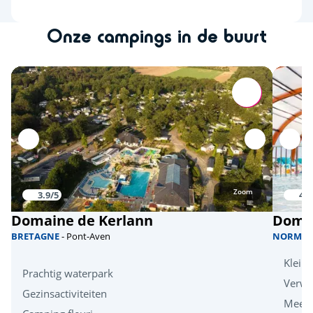
Onze campings in de buurt
Zoom
3.9/5
4/5
Domaine de Kerlann
Domai
BRETAGNE
- Pont-Aven
NORMAN
Klein
Prachtig waterpark
Verw
Gezinsactiviteiten
Meerz