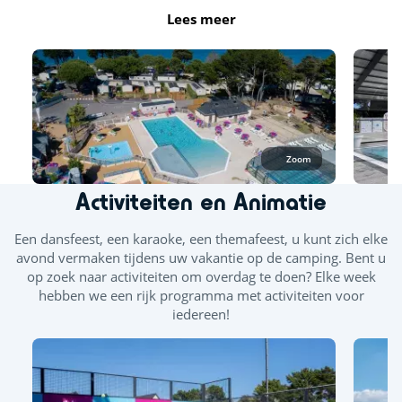
Lees meer
In juli en augustus is het gehele zwemgedeelte geopend. De
rest van het seizoen is er minimaal 1 zwembad geopend.
Buiten- en binnenzwembad
Rodel- en glijbanen
Zoom
Verwarmd binnenzwembad
Activiteiten en Animatie
Buitenzwembad
Een dansfeest, een karaoke, een themafeest, u kunt zich elke
avond vermaken tijdens uw vakantie op de camping. Bent u
op zoek naar activiteiten om overdag te doen? Elke week
hebben we een rijk programma met activiteiten voor
iedereen!