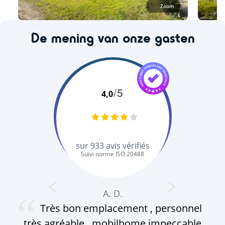
Zoom
De mening van onze gasten
/5
4,0
sur
933
avis vérifiés
Suivi norme ISO 20488
A. D.
Très bon emplacement , personnel
c
très agréable , mobilhome impeccable
ap