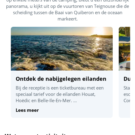
panorama, u kijkt uit op de vuurtoren van Teignouse die de
scheiding tussen de Baai van Quiberon en de oceaan
markeert.
Ontdek de nabijgelegen eilanden
Dur
Bij de receptie is een ticketbureau met een
Stand
speciaal tarief voor de eilanden Houat,
escap
Hoëdic en Belle-Ile-En-Mer. ...
Congu
Lees meer