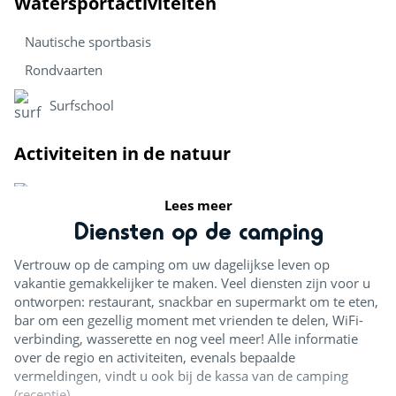
Watersportactiviteiten
Nautische sportbasis
Rondvaarten
Surfschool
Activiteiten in de natuur
Paardenstal
Lees meer
Diensten op de camping
Vissen
Vertrouw op de camping om uw dagelijkse leven op
Fietsroutes
vakantie gemakkelijker te maken. Veel diensten zijn voor u
ontworpen: restaurant, snackbar en supermarkt om te eten,
Sportactiviteiten
bar om een ​​gezellig moment met vrienden te delen, WiFi-
verbinding, wasserette en nog veel meer! Alle informatie
over de regio en activiteiten, evenals bepaalde
Skatepark
vermeldingen, vindt u ook bij de kassa van de camping
(receptie).