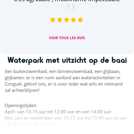
(a
VOIR TOUS LES AVIS
Waterpark met uitzicht op de baai
Een buitenzwembad, een binnenzwembad, een glijbaan,
glijbanen: er is een ruim aanbod aan wateractiviteiten in
Conguel, geloof ons, er is voor ieder wat wils en niemand
zal achterblijven!
Openingstijden:
April: van 10.15 uur tot 12.00 uur en van 14.00 uur
Mei, juni en september: van 10.15 uur tot 13.00 uur en van
14.30 uur tot 18.30 uur
Juli - augustus: 10.15 uur tot 19.30 uur