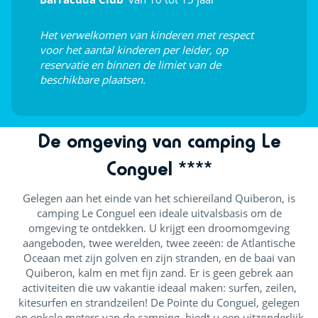
Indoor plezier
Het verwelkomen van kinderen met respect
Tafelvoetbal
voor het aantal kinderen per leider, op
reservatie en binnen de limiet van de
Poolbiljart (€)
beschikbare plaatsen.
De omgeving van camping Le
Conguel ****
Gelegen aan het einde van het schiereiland Quiberon, is
camping Le Conguel een ideale uitvalsbasis om de
omgeving te ontdekken. U krijgt een droomomgeving
aangeboden, twee werelden, twee zeeën: de Atlantische
Oceaan met zijn golven en zijn stranden, en de baai van
Quiberon, kalm en met fijn zand. Er is geen gebrek aan
activiteiten die uw vakantie ideaal maken: surfen, zeilen,
kitesurfen en strandzeilen! De Pointe du Conguel, gelegen
op enkele meters van de camping, biedt u een uitzonderlijk